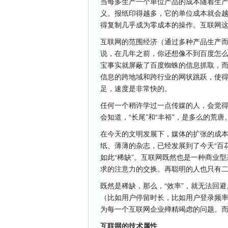
当每多生产一个单位产品的成本随着生
义。报纸印得越多，它的单位成本就会
得复制几乎成为零成本的操作。互联网
互联网的范围经济（通过多种产品生产
说，在几年之前，你还想像不到百度怎
宝事实就屏蔽了百度蜘蛛的信息抓取，
信息的跨地域和跨行业的网状跳跃，使
足，速度是非常快的。
任何一个稍许学过一点传媒的人，会觉
会知道，“长尾”和“丰裕”，是多么的荒唐
在今天的文明发展下，媒体的扩张的成
纸、薄薄的杂志，已经发展到了今天“百
如此“稀缺”。互联网既然也是一种商业
求的注意力的交换。再聪明的人也只有二
既然是稀缺，那么，“效率”，就无法回
（比如用户停留时长，比如用户登录频率
为每一个互联网企业殚精竭虑的问题。
互联网的技术属性