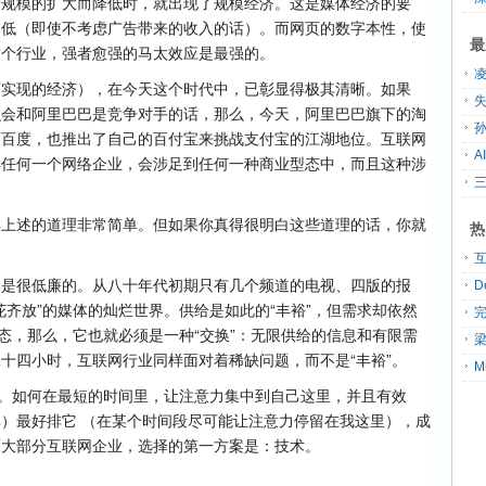
产规模的扩大而降低时，就出现了规模经济。这是媒体经济的要
越低（即使不考虑广告带来的收入的话）。而网页的数字本性，使
最
这个行业，强者愈强的马太效应是最强的。
而实现的经济），在今天这个时代中，已彰显得极其清晰。如果
失
么会和阿里巴巴是竞争对手的话，那么，今天，阿里巴巴旗下的淘
孙
而百度，也推出了自己的百付宝来挑战支付宝的江湖地位。互联网
A
得任何一个网络企业，会涉足到任何一种商业型态中，而且这种涉
得上述的道理非常简单。但如果你真得很明白这些道理的话，你就
热
。
本是很低廉的。从八十年代初期只有几个频道的电视、四版的报
花齐放”的媒体的灿烂世界。供给是如此的“丰裕”，但需求却依然
型态，那么，它也就必须是一种“交换”：无限供给的信息和有限需
十四小时，互联网行业同样面对着稀缺问题，而不是“丰裕”。
避。如何在最短的时间里，让注意力集中到自己这里，并且有效
）最好排它 （在某个时间段尽可能让注意力停留在我这里），成
而大部分互联网企业，选择的第一方案是：技术。