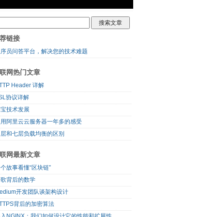
荐链接
程序员问答平台，解决您的技术难题
联网热门文章
TTP Header 详解
SL协议详解
淘宝技术发展
使用阿里云云服务器一年多的感受
四层和七层负载均衡的区别
联网最新文章
个故事看懂“区块链”
谷歌背后的数学
edium开发团队谈架构设计
TTPS背后的加密算法
入NGINX：我们如何设计它的性能和扩展性