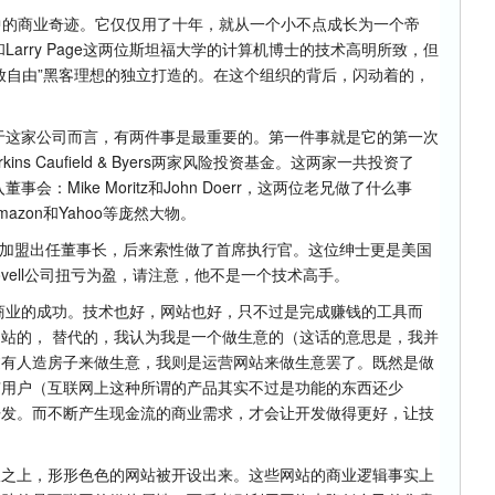
会中的商业奇迹。它仅仅用了十年，就从一个小不点成长为一个帝
n和Larry Page这两位斯坦福大学的计算机博士的技术高明所致，但
放自由”黑客理想的独立打造的。在这个组织的背后，闪动着的，
但对于这家公司而言，有两件事是最重要的。第一件事就是它的第一次
 Perkins Caufield & Byers两家风险投资基金。这两家一共投资了
会：Mike Moritz和John Doerr，这两位老兄做了什么事
mazon和Yahoo等庞然大物。
hmidt加盟出任董事长，后来索性做了首席执行官。这位绅士更是美国
ovell公司扭亏为盈，请注意，他不是一个技术高手。
是商业的成功。技术也好，网站也好，只不过是完成赚钱的工具而
站的， 替代的，我认为我是一个做生意的（这话的意思是，我并
过有人造房子来做生意，我则是运营网站来做生意罢了。既然是做
有用户（互联网上这种所谓的产品其实不过是功能的东西还少
开发。而不断产生现金流的商业需求，才会让开发做得更好，让技
议之上，形形色色的网站被开设出来。这些网站的商业逻辑事实上