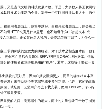
电脑，又是当代文明的科技发展产物。于是，大多数人将互联网行
看成是以技术为驱动的企业。对于一个互联网行业从业人士，通俗
面。在使用者层面上，越简单越好。而在开发者层面上，则会相当
不知道HTTP究竟是什么意思，也不知道什么叫做“超文本”或
人接入互联网。正如某位名人说的，会吃鸡蛋就可以了，为什么一
梦寐以求的稀缺的注意力的供给者）对于技术是相当麻木的，他们
，更会不在意后台是SQL SERVER还是ORACLE数据库。但这
部分的使用者都觉得很易用的“程序”，通常，这就等于要做一套
种浏览器比微软的更好用，因为它据说漏洞更少，而且的确有相当丰富
费开发）来帮助这个浏览器完成更多的功能。也许，它的确比IE
因，就是用IE无需用户再去下载安装，而用 FireFox，你不得
把钟下载并安装。
世界重要的入口：浏览器中的老大，商业的力量也让它击败了浏览
不决定一切。