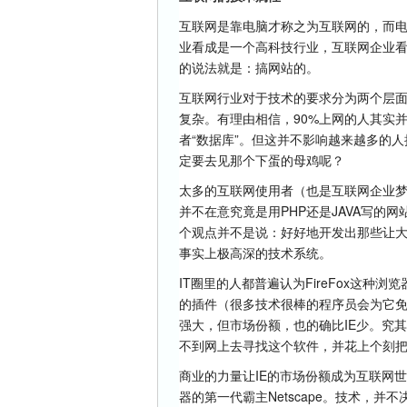
互联网是靠电脑才称之为互联网的，而
业看成是一个高科技行业，互联网企业
的说法就是：搞网站的。
互联网行业对于技术的要求分为两个层
复杂。有理由相信，90%上网的人其实并
者“数据库”。但这并不影响越来越多的
定要去见那个下蛋的母鸡呢？
太多的互联网使用者（也是互联网企业
并不在意究竟是用PHP还是JAVA写的网站
个观点并不是说：好好地开发出那些让大
事实上极高深的技术系统。
IT圈里的人都普遍认为FireFox这
的插件（很多技术很棒的程序员会为它免
强大，但市场份额，也的确比IE少。究其原
不到网上去寻找这个软件，并花上个刻
商业的力量让IE的市场份额成为互联网
器的第一代霸主Netscape。技术，并