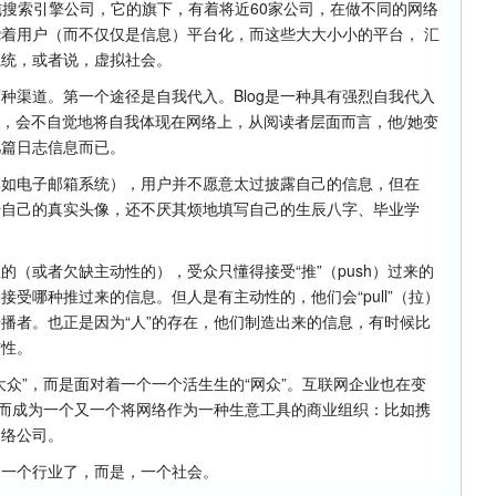
家纯搜索引擎公司，它的旗下，有着将近60家公司，在做不同的网络
着用户（而不仅仅是信息）平台化，而这些大大小小的平台， 汇
系统，或者说，虚拟社会。
种渠道。第一个途径是自我代入。Blog是一种具有强烈自我代入
人，会不自觉地将自我体现在网络上，从阅读者层面而言，他/她变
几篇日志信息而已。
比如电子邮箱系统），用户并不愿意太过披露自己的信息，但在
传自己的真实头像，还不厌其烦地填写自己的生辰八字、毕业学
（或者欠缺主动性的），受众只懂得接受“推”（push）过来的
受哪种推过来的信息。但人是有主动性的，他们会“pull”（拉）
播者。也正是因为“人”的存在，他们制造出来的信息，有时候比
信性。
大众”，而是面对着一个一个活生生的“网众”。互联网企业也在变
，而成为一个又一个将网络作为一种生意工具的商业组织：比如携
网络公司。
是一个行业了，而是，一个社会。