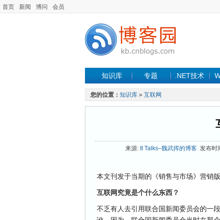
首页
新闻
博问
会员
知识库
专题
.NET技术
W
您的位置：
知识库
»
互联网
来源:
It Talks–魏武挥的博客
发布时间: 
本文刊发于当期的《销售与市场》营销
互联网究竟是个什么东西？
不乏有人去引用联合国新闻委员会的一段
讹。因为，联合国新闻委员会当时在那个