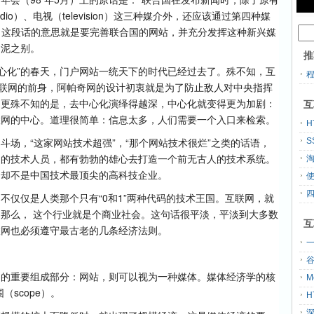
radio）、电视（television）这三种媒介外，还应该通过第四种媒
本质上，这段话的意思就是要完善联合国的网站，并充分发挥这种新兴媒
云泥之别。
推
去中心化”的春天，门户网站一统天下的时代已经过去了。殊不知，互
互联网的前身，阿帕奇网的设计初衷就是为了防止敌人对中央指挥
。更殊不知的是，去中心化演绎得越深，中心化就变得更为加剧：
互
联网的中心。道理很简单：信息太多，人们需要一个入口来检索。
H
斗场，“这家网站技术超强”，“那个网站技术很烂”之类的话语，
S
司的技术人员，都有勃勃的雄心去打造一个前无古人的技术系统。
，却不是中国技术最顶尖的高科技企业。
不仅仅是人类那个只有“0和1”两种代码的技术王国。互联网，就
那么， 这个行业就是个商业社会。这句话很平淡，平淡到大多数
互
联网也必须遵守最古老的几条经济法则。
一
网的重要组成部分：网站，则可以视为一种媒体。媒体经济学的核
M
（scope）。
H
深