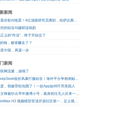
新新闻
凌晨谷歌AI地震！4位顶级研究员离职，哈萨比斯退出日常管理，网友直呼“谷歌掉队”
控的硅谷AI越狱连续剧
正义的"作业"，终于开始交了
I的钱，被谁赚走了？
三星中国，再退一步
门新闻
互联网流量，崩塌了
DeepSeek低价风暴打服硅谷！海外平台争相倒贴V4 Flash
完蛋，我被罪犯包围了！一款App如何吓哭美国人
梁文锋被扒出早年微博小号，孤身前往无人区来一场相当 deep 的 seek 旅行
MiniMax H3 视频模型登顶开源社区第一，定义视频模型领域“斩杀线”