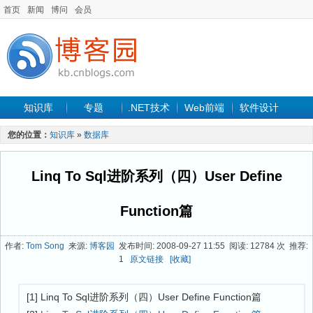
首页
新闻
博问
会员
知识库
专题
.NET技术
Web前端
软件设计
手机开发
软件工程
程序人生
项目管理
数据库
您的位置：
知识库
»
数据库
最新文章
Linq To Sql进阶系列（四）User Define
Function篇
作者:
Tom Song
来源:
博客园
发布时间: 2008-09-27 11:55 阅读: 12784 次 推荐:
1
原文链接
[收藏]
[1] Linq To Sql进阶系列（四）User Define Function篇