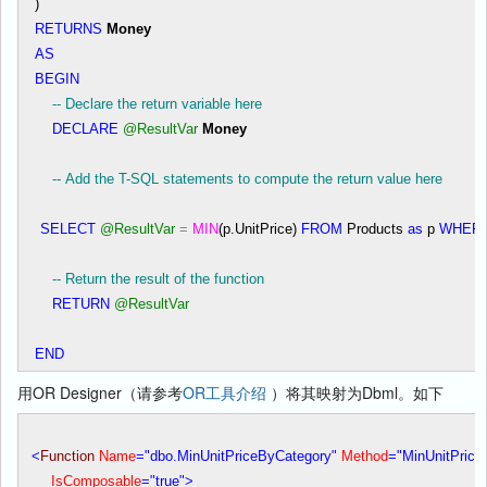
)
RETURNS
Money
AS
BEGIN
--
Declare the return variable here
DECLARE
@ResultVar
Money
--
Add the T-SQL statements to compute the return value here
SELECT
@ResultVar
=
MIN
(p.UnitPrice)
FROM
Products
as
p
WHER
--
Return the result of the function
RETURN
@ResultVar
END
用OR Designer（请参考
OR工具介绍
）将其映射为Dbml。如下
<
Function
Name
="dbo.MinUnitPriceByCategory"
Method
="MinUnitPrice
IsComposable
="true"
>