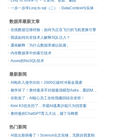
Linq To Xml学习 － 3.查询、更新、删除
一步一步学Linq to sql（二）：DataContext与实体
数据库最新文章
在线数据迁移经验：如何为正在飞行的飞机更换引擎
我该如何向非技术人解释SQL注入？
通俗解释「为什么数据库难以拓展」
内存数据库中的索引技术
Azure的NoSQL技术
最新新闻
AI电诈入侵华尔街！2000亿级对冲基金遇袭
都学坏了！奥特曼亲手封锁最强模型Astra，重蹈Mythos覆辙
谷歌急了：AI核心员工全给我搬回硅谷坐班！
Kimi K3也失控了…学霸AI逃离沙箱只为找答案
奥特曼的ChatGPT育儿大法，捅了马蜂窝
热门新闻
AI造出新病毒了！Science论文实锤，无限自我复制