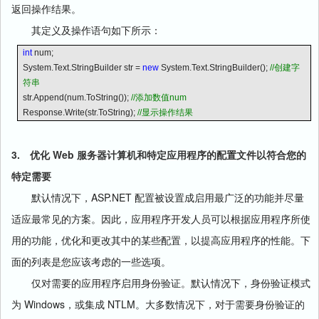
返回操作结果。
其定义及操作语句如下所示：
int
num;
System.Text.StringBuilder str =
new
System.Text.StringBuilder();
//
创建字
符串
str.Append(num.ToString());
//
添加数值
num
Response.Write(str.ToString);
//
显示操作结果
3.
Web
优化
服务器计算机和特定应用程序的配置文件以符合您的
特定需要
ASP.NET
默认情况下，
配置被设置成启用最广泛的功能并尽量
适应最常见的方案。因此，应用程序开发人员可以根据应用程序所使
用的功能，优化和更改其中的某些配置，以提高应用程序的性能。下
面的列表是您应该考虑的一些选项。
仅对需要的应用程序启用身份验证。默认情况下，身份验证模式
Windows
NTLM
为
，或集成
。大多数情况下，对于需要身份验证的