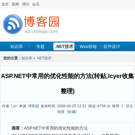
首页
新闻
博问
会员
知识库
专题
.NET技术
Web前端
软件设计
手机开发
软件工程
程序人生
项目管理
数据库
您的位置：
知识库
»
.NET技术
最新文章
ASP.NET中常用的优化性能的方法(转贴,Icyer收集
整理)
作者:
Lyn
来源:
博客园
发布时间: 2008-09-25 12:31 阅读: 8758 次 推荐: 1
原文
链接
[收藏]
摘要：
ASP.NET中常用的优化性能的方法