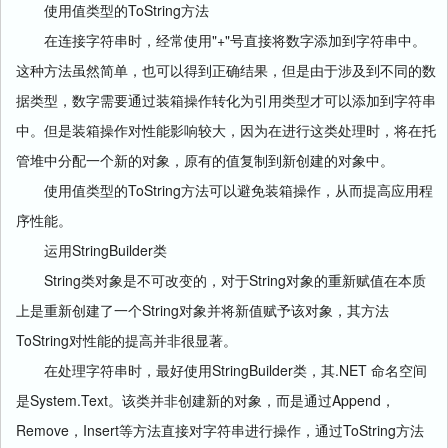
ToString
使用值类型的
方法
"+"
在连接字符串时，经常使用
号直接将数字添加到字符串中。
这种方法虽然简单，也可以得到正确结果，但是由于涉及到不同的数
据类型，数字需要通过装箱操作转化为引用类型才可以添加到字符串
中。但是装箱操作对性能影响较大，因为在进行这类处理时，将在托
管堆中分配一个新的对象，原有的值复制到新创建的对象中。
ToString
使用值类型的
方法可以避免装箱操作，从而提高应用程
序性能。
StringBuilder
运用
类
String
String
类对象是不可改变的，对于
对象的重新赋值在本质
String
上是重新创建了一个
对象并将新值赋予该对象，其方法
ToString
对性能的提高并非很显著。
StringBuilder
.NET
在处理字符串时，最好使用
类，其
命名空间
System.Text
Append
是
。该类并非创建新的对象，而是通过
，
Remove
Insert
ToString
，
等方法直接对字符串进行操作，通过
方法