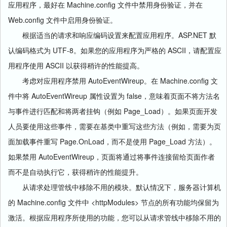
Machine.config
应用程序，最好在
文件中禁用身份验证，并在
Web.config
文件中启用身份验证。
ASP.NET
根据适当的请求和响应编码设置来配置应用程序。
默
UTF-8
ASCII
认编码格式为
。如果您的应用程序为严格的
，请配置应
ASCII
用程序使用
以获得稍许的性能提高。
AutoEventWireup
Machine.config
考虑对应用程序禁用
。在
文
AutoEventWireup
false
件中将
属性设置为
，意味着页面不将方法名
Page_Load
与事件进行匹配和将两者挂钩（例如
）。如果页面开发
人员要使用这些事件，需要在基类中重写这些方法（例如，需要为页
Page.OnLoad
Page_Load
面加载事件重写
，而不是使用
方法）。
AutoEventWireup
如果禁用
，页面将通过将事件连接留给页面作者
而不是自动执行它，获得稍许的性能提升。
从请求处理管线中移除不用的模块。默认情况下，服务器计算机
Machine.config
<httpModules>
的
文件中
节点的所有功能均保留为
激活。根据应用程序所使用的功能，您可以从请求管线中移除不用的