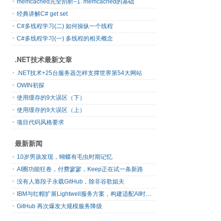
memcached完全剖析–1. memcached的基础
经典讲解C# get set
C#多线程学习(二) 如何操纵一个线程
C#多线程学习(一) 多线程的相关概念
.NET技术最新文章
.NET技术+25台服务器怎样支撑世界第54大网站
OWIN初探
使用缓存的9大误区（下）
使用缓存的9大误区（上）
项目代码风格要求
最新新闻
10岁男孩发现，蝴蝶有毛虫时期记忆
AI圈功能狂卷，付费寥寥，Keep正在试一条新路
没有人靠段子永载GitHub，除非谷歌姐夫
IBM与红帽扩展Lightwell服务方案，构建适配AI时代开源生态的可信基础设施
GitHub 再次爆发大规模服务降级