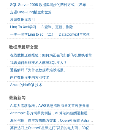
SQL Server 2008 数据库同步的两种方式 （发布、订阅）
走进Linq--Linq横空出世篇
漫谈数据库索引
Linq To Xml学习 － 3.查询、更新、删除
一步一步学Linq to sql（二）：DataContext与实体
数据库最新文章
在线数据迁移经验：如何为正在飞行的飞机更换引擎
我该如何向非技术人解释SQL注入？
通俗解释「为什么数据库难以拓展」
内存数据库中的索引技术
Azure的NoSQL技术
最新新闻
AI算力需求激增，AWS紧急清理海量闲置云服务器
Anthropic 芯片岗薪资倒挂，AI 算法岗薪酬远超硬件工程师
漏洞挖掘、自主攻击能力突出，OpenAI 搁置 Astra 模型发布
英伟达盯上OpenAI“星际之门”背后的电力商，30亿美元直接入股