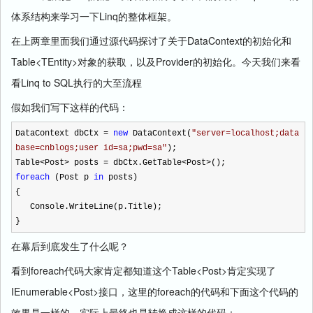
Linq
体系结构来学习一下
的整体框架。
DataContext
在上两章里面我们通过源代码探讨了关于
的初始化和
Table<TEntity>
Provider
对象的获取，以及
的初始化。今天我们来看
Linq to SQL
看
执行的大至流程
假如我们写下这样的代码：
DataContext dbCtx
=
new
DataContext(
"
server=localhost;data
base=cnblogs;user id=sa;pwd=sa
"
);
Table
<
Post
>
posts
=
dbCtx.GetTable
<
Post
>
();
foreach
(Post p
in
posts)
{
Console.WriteLine(p.Title);
}
在幕后到底发生了什么呢？
foreach
Table<Post>
看到
代码大家肯定都知道这个
肯定实现了
IEnumerable<Post>
foreach
接口，这里的
的代码和下面这个代码的