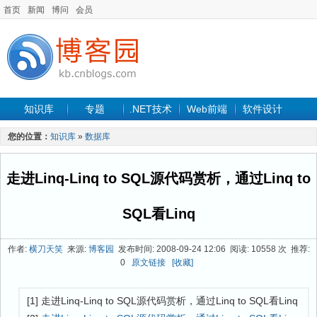
首页
新闻
博问
会员
知识库
专题
.NET技术
Web前端
软件设计
手机开发
软件工程
程序人生
项目管理
数据库
您的位置：
知识库
»
数据库
最新文章
走进Linq-Linq to SQL源代码赏析，通过Linq to
SQL看Linq
作者:
横刀天笑
来源:
博客园
发布时间: 2008-09-24 12:06 阅读: 10558 次 推荐:
0
原文链接
[收藏]
[1] 走进Linq-Linq to SQL源代码赏析，通过Linq to SQL看Linq