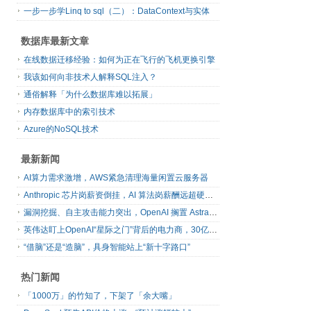
一步一步学Linq to sql（二）：DataContext与实体
数据库最新文章
在线数据迁移经验：如何为正在飞行的飞机更换引擎
我该如何向非技术人解释SQL注入？
通俗解释「为什么数据库难以拓展」
内存数据库中的索引技术
Azure的NoSQL技术
最新新闻
AI算力需求激增，AWS紧急清理海量闲置云服务器
Anthropic 芯片岗薪资倒挂，AI 算法岗薪酬远超硬件工程师
漏洞挖掘、自主攻击能力突出，OpenAI 搁置 Astra 模型发布
英伟达盯上OpenAI“星际之门”背后的电力商，30亿美元直接入股
“借脑”还是“造脑”，具身智能站上“新十字路口”
热门新闻
「1000万」的竹知了，下架了「余大嘴」