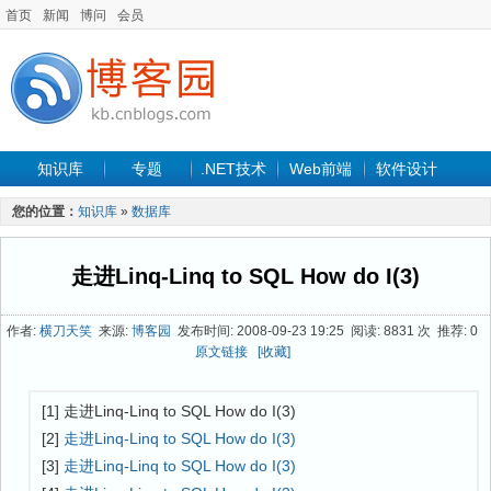
首页
新闻
博问
会员
知识库
专题
.NET技术
Web前端
软件设计
手机开发
软件工程
程序人生
项目管理
数据库
您的位置：
知识库
»
数据库
最新文章
走进Linq-Linq to SQL How do I(3)
作者:
横刀天笑
来源:
博客园
发布时间: 2008-09-23 19:25 阅读: 8831 次 推荐: 0
原文链接
[收藏]
[1] 走进Linq-Linq to SQL How do I(3)
[2]
走进Linq-Linq to SQL How do I(3)
[3]
走进Linq-Linq to SQL How do I(3)