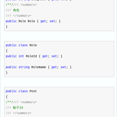
/**/
///
<summary>
///
角色
///
</summary>
public
Role Role {
get
;
set
; }
}
public
class
Role
{
public
int
RoleId {
get
;
set
; }
public
string
RoleName {
get
;
set
; }
}
public
class
Post
{
/**/
///
<summary>
///
帖子Id
///
</summary>