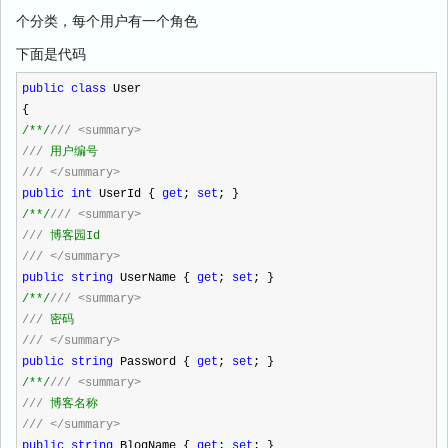
个分类，每个用户有一个角色
下面是代码
public
class
User
{
/**/
///
<summary>
///
用户编号
///
</summary>
public
int
UserId {
get
;
set
; }
/**/
///
<summary>
///
博客园Id
///
</summary>
public
string
UserName {
get
;
set
; }
/**/
///
<summary>
///
密码
///
</summary>
public
string
Password {
get
;
set
; }
/**/
///
<summary>
///
博客名称
///
</summary>
public
string
BlogName {
get
;
set
; }