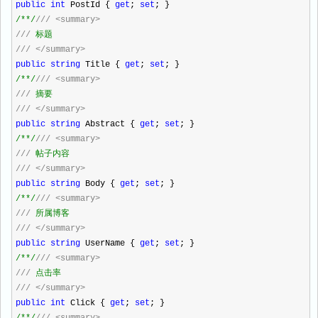
public
int
PostId {
get
;
set
; }
/**/
///
<summary>
///
标题
///
</summary>
public
string
Title {
get
;
set
; }
/**/
///
<summary>
///
摘要
///
</summary>
public
string
Abstract {
get
;
set
; }
/**/
///
<summary>
///
帖子内容
///
</summary>
public
string
Body {
get
;
set
; }
/**/
///
<summary>
///
所属博客
///
</summary>
public
string
UserName {
get
;
set
; }
/**/
///
<summary>
///
点击率
///
</summary>
public
int
Click {
get
;
set
; }