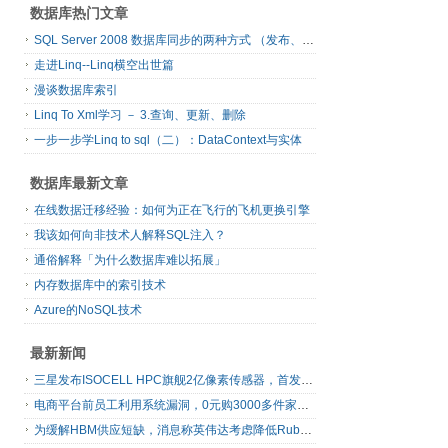
数据库热门文章
SQL Server 2008 数据库同步的两种方式 （发布、订阅）
走进Linq--Linq横空出世篇
漫谈数据库索引
Linq To Xml学习 － 3.查询、更新、删除
一步一步学Linq to sql（二）：DataContext与实体
数据库最新文章
在线数据迁移经验：如何为正在飞行的飞机更换引擎
我该如何向非技术人解释SQL注入？
通俗解释「为什么数据库难以拓展」
内存数据库中的索引技术
Azure的NoSQL技术
最新新闻
三星发布ISOCELL HPC旗舰2亿像素传感器，首发16-bit RAW输出
电商平台前员工利用系统漏洞，0元购3000多件家电！
为缓解HBM供应短缺，消息称英伟达考虑降低Rubin Ultra GPU配置