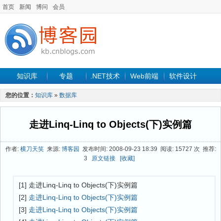
首页
新闻
博问
会员
知识库
专题
.NET技术
Web前端
软件设计
手机开发
软件工程
程序人生
项目管理
数据库
您的位置：
知识库
»
数据库
最新文章
走进Linq-Linq to Objects(下)实例篇
作者:
横刀天笑
来源:
博客园
发布时间: 2008-09-23 18:39 阅读: 15727 次 推荐:
3
原文链接
[收藏]
[1] 走进Linq-Linq to Objects(下)实例篇
[2]
走进Linq-Linq to Objects(下)实例篇
[3]
走进Linq-Linq to Objects(下)实例篇