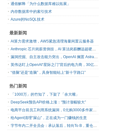
通俗解释「为什么数据库难以拓展」
内存数据库中的索引技术
Azure的NoSQL技术
最新新闻
AI算力需求激增，AWS紧急清理海量闲置云服务器
Anthropic 芯片岗薪资倒挂，AI 算法岗薪酬远超硬件工程师
漏洞挖掘、自主攻击能力突出，OpenAI 搁置 Astra 模型发布
英伟达盯上OpenAI“星际之门”背后的电力商，30亿美元直接入股
“借脑”还是“造脑”，具身智能站上“新十字路口”
热门新闻
「1000万」的竹知了，下架了「余大嘴」
DeepSeek预告API价格上涨：“预计涨幅较大”
电商平台前员工利用系统漏洞，0元购3000多件家电！
给Agent清理“屎山”，正在成为一门赚钱的生意
字节年内二开全员会：承认落后，转向To B，重仓年轻人