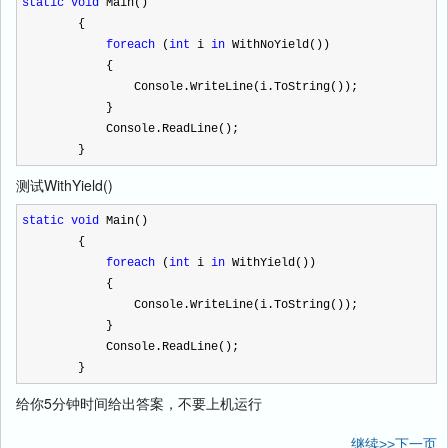
static
void
Main()
{
foreach
(
int
i
in
WithNoYield())
{
Console.WriteLine(i.ToString());
}
Console.ReadLine();
}
测试WithYield()
static
void
Main()
{
foreach
(
int
i
in
WithYield())
{
Console.WriteLine(i.ToString());
}
Console.ReadLine();
}
给你5分钟时间给出答案，不要上机运行
继续>>下一页