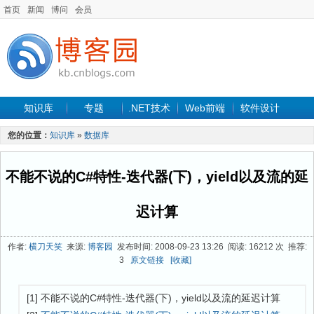
首页
新闻
博问
会员
知识库
专题
.NET技术
Web前端
软件设计
手机开发
软件工程
程序人生
项目管理
数据库
您的位置：
知识库
»
数据库
最新文章
不能不说的C#特性-迭代器(下)，yield以及流的延
迟计算
作者:
横刀天笑
来源:
博客园
发布时间: 2008-09-23 13:26 阅读: 16212 次 推荐:
3
原文链接
[收藏]
[1] 不能不说的C#特性-迭代器(下)，yield以及流的延迟计算