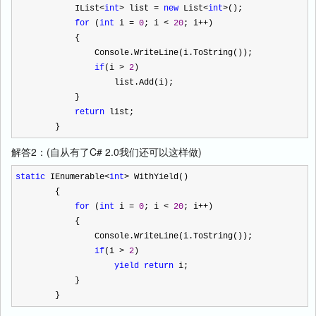
IList
<
int
>
list
=
new
List
<
int
>
();
for
(
int
i
=
0
; i
<
20
; i
++
)
{
Console.WriteLine(i.ToString());
if
(i
>
2
)
list.Add(i);
}
return
list;
}
解答2：(自从有了C# 2.0我们还可以这样做)
static
IEnumerable
<
int
>
WithYield()
{
for
(
int
i
=
0
; i
<
20
; i
++
)
{
Console.WriteLine(i.ToString());
if
(i
>
2
)
yield
return
i;
}
}