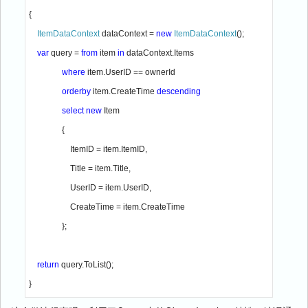
{

ItemDataContext 
dataContext = 
new 
ItemDataContext
();

var 
query = 
from 
item 
in 
dataContext.Items

where 
item.UserID == ownerId

orderby 
item.CreateTime 
descending

                select new 
Item

                {

                    ItemID = item.ItemID,

                    Title = item.Title,

                    UserID = item.UserID,

                    CreateTime = item.CreateTime

                };

return 
query.ToList();

}