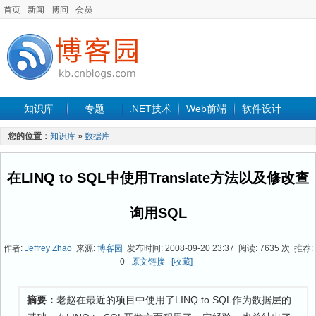
首页
新闻
博问
会员
知识库
专题
.NET技术
Web前端
软件设计
手机开发
软件工程
程序人生
项目管理
数据库
您的位置：
知识库
»
数据库
最新文章
在LINQ to SQL中使用Translate方法以及修改查
询用SQL
作者:
Jeffrey Zhao
来源:
博客园
发布时间: 2008-09-20 23:37 阅读: 7635 次 推荐:
0
原文链接
[收藏]
摘要：
老赵在最近的项目中使用了LINQ to SQL作为数据层的