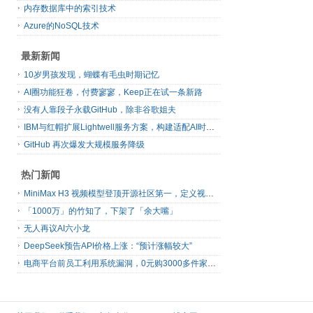
内存数据库中的索引技术
Azure的NoSQL技术
最新新闻
10岁男孩发现，蝴蝶有毛虫时期记忆
AI圈功能狂卷，付费寥寥，Keep正在试一条新路
没有人靠段子永载GitHub，除非谷歌姐夫
IBM与红帽扩展Lightwell服务方案，构建适配AI时代开源生态的可信基础设施
GitHub 再次爆发大规模服务降级
热门新闻
MiniMax H3 视频模型登顶开源社区第一，定义视频模型领域“斩杀线”
「1000万」的竹知了，下架了「余大嘴」
无人再议AI六小龙
DeepSeek预告API价格上涨：“预计涨幅较大”
电商平台前员工利用系统漏洞，0元购3000多件家电！