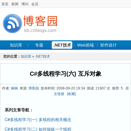
首页
新闻
博问
会员
知识库
专题
.NET技术
Web前端
软件设计
手机开发
软件工程
程序人生
项目管理
数据库
您的位置：
知识库
»
.NET技术
最新文章
C#多线程学习(六) 互斥对象
作者:
钢钢
来源:
博客园
发布时间: 2008-09-20 19:34 阅读: 21907 次 推荐: 5
原
文链接
[收藏]
系列文章导航：
C#多线程学习(一) 多线程的相关概念
C#多线程学习(二) 如何操纵一个线程