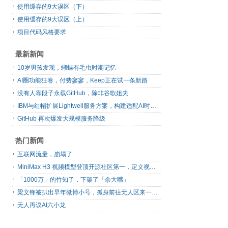
使用缓存的9大误区（下）
使用缓存的9大误区（上）
项目代码风格要求
最新新闻
10岁男孩发现，蝴蝶有毛虫时期记忆
AI圈功能狂卷，付费寥寥，Keep正在试一条新路
没有人靠段子永载GitHub，除非谷歌姐夫
IBM与红帽扩展Lightwell服务方案，构建适配AI时代开源生态的可信基础设施
GitHub 再次爆发大规模服务降级
热门新闻
互联网流量，崩塌了
MiniMax H3 视频模型登顶开源社区第一，定义视频模型领域“斩杀线”
「1000万」的竹知了，下架了「余大嘴」
梁文锋被扒出早年微博小号，孤身前往无人区来一场相当 deep 的 seek 旅行
无人再议AI六小龙