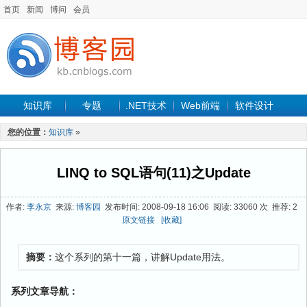
首页
新闻
博问
会员
知识库
专题
.NET技术
Web前端
软件设计
手机开发
软件工程
程序人生
项目管理
数据库
您的位置：
知识库
»
最新文章
LINQ to SQL语句(11)之Update
作者:
李永京
来源:
博客园
发布时间: 2008-09-18 16:06 阅读: 33060 次 推荐: 2
原文链接
[收藏]
摘要：
这个系列的第十一篇，讲解Update用法。
系列文章导航：