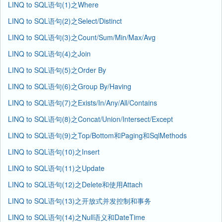
LINQ to SQL语句(1)之Where
LINQ to SQL语句(2)之Select/Distinct
LINQ to SQL语句(3)之Count/Sum/Min/Max/Avg
LINQ to SQL语句(4)之Join
LINQ to SQL语句(5)之Order By
LINQ to SQL语句(6)之Group By/Having
LINQ to SQL语句(7)之Exists/In/Any/All/Contains
LINQ to SQL语句(8)之Concat/Union/Intersect/Except
LINQ to SQL语句(9)之Top/Bottom和Paging和SqlMethods
LINQ to SQL语句(10)之Insert
LINQ to SQL语句(11)之Update
LINQ to SQL语句(12)之Delete和使用Attach
LINQ to SQL语句(13)之开放式并发控制和事务
LINQ to SQL语句(14)之Null语义和DateTime