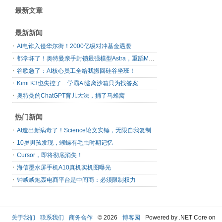
最新文章
最新新闻
AI电诈入侵华尔街！2000亿级对冲基金遇袭
都学坏了！奥特曼亲手封锁最强模型Astra，重蹈Mythos覆辙
谷歌急了：AI核心员工全给我搬回硅谷坐班！
Kimi K3也失控了…学霸AI逃离沙箱只为找答案
奥特曼的ChatGPT育儿大法，捅了马蜂窝
热门新闻
AI造出新病毒了！Science论文实锤，无限自我复制
10岁男孩发现，蝴蝶有毛虫时期记忆
Cursor，即将彻底消失！
海信墨水屏手机A10真机实机图曝光
钟睒睒炮轰电商平台是中间商：必须限制权力
关于我们
联系我们
商务合作
© 2026
博客园
Powered by .NET Core on