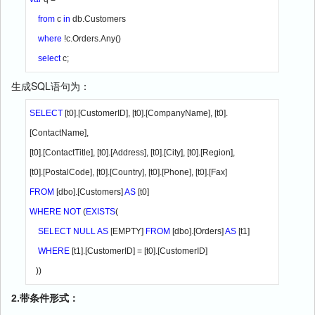
from 
c 
in 
db.Customers

where 
!c.Orders.Any()

select 
c;
生成SQL语句为：
SELECT 
[t0].[CustomerID], [t0].[CompanyName], [t0].
[ContactName],

[t0].[ContactTitle], [t0].[Address], [t0].[City], [t0].[Region],

FROM 
[dbo].[Customers] 
AS 
WHERE NOT 
(
EXISTS
(

SELECT NULL AS 
[EMPTY] 
FROM 
[dbo].[Orders] 
AS 
[t1]

WHERE 
[t1].[CustomerID] = [t0].[CustomerID]

   ))
2.带条件形式：