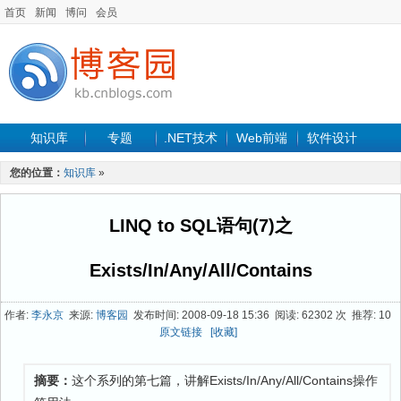
首页
新闻
博问
会员
知识库
专题
.NET技术
Web前端
软件设计
手机开发
软件工程
程序人生
项目管理
数据库
您的位置：
知识库
»
最新文章
LINQ to SQL语句(7)之
Exists/In/Any/All/Contains
作者:
李永京
来源:
博客园
发布时间: 2008-09-18 15:36 阅读: 62302 次 推荐: 10
原文链接
[收藏]
摘要：
这个系列的第七篇，讲解Exists/In/Any/All/Contains操作