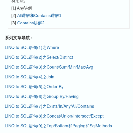
符用法。
[1] Any讲解
[2]
All讲解和Contains讲解1
[3]
Contains讲解2
系列文章导航：
LINQ to SQL语句(1)之Where
LINQ to SQL语句(2)之Select/Distinct
LINQ to SQL语句(3)之Count/Sum/Min/Max/Avg
LINQ to SQL语句(4)之Join
LINQ to SQL语句(5)之Order By
LINQ to SQL语句(6)之Group By/Having
LINQ to SQL语句(7)之Exists/In/Any/All/Contains
LINQ to SQL语句(8)之Concat/Union/Intersect/Except
LINQ to SQL语句(9)之Top/Bottom和Paging和SqlMethods