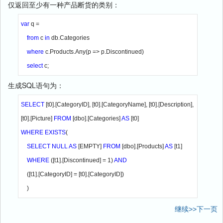
仅返回至少有一种产品断货的类别：
var 
q =

from 
c 
in 
db.Categories

where 
c.Products.Any(p => p.Discontinued)

select 
c;
生成SQL语句为：
SELECT 
[t0].[CategoryID], [t0].[CategoryName], [t0].[Description],

[t0].[Picture] 
FROM 
[dbo].[Categories] 
AS 
WHERE EXISTS
(

SELECT NULL AS 
[EMPTY] 
FROM 
[dbo].[Products] 
AS 
[t1]

WHERE 
([t1].[Discontinued] = 1) 
AND 

([t1].[CategoryID] = [t0].[CategoryID])

    )
继续>>下一页