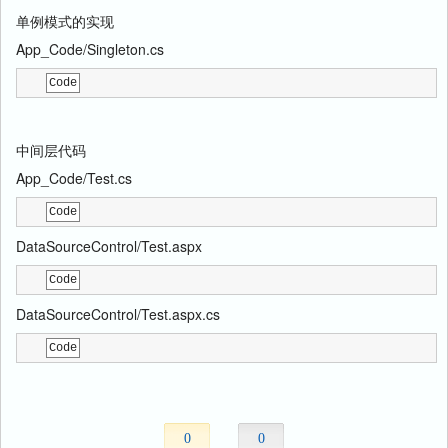
单例模式的实现
App_Code/Singleton.cs
Code
中间层代码
App_Code/Test.cs
Code
DataSourceControl/Test.aspx
Code
DataSourceControl/Test.aspx.cs
Code
0
0