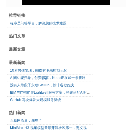
推荐链接
程序员问答平台，解决您的技术难题
热门文章
最新文章
最新新闻
10岁男孩发现，蝴蝶有毛虫时期记忆
AI圈功能狂卷，付费寥寥，Keep正在试一条新路
没有人靠段子永载GitHub，除非谷歌姐夫
IBM与红帽扩展Lightwell服务方案，构建适配AI时代开源生态的可信基础设施
GitHub 再次爆发大规模服务降级
热门新闻
互联网流量，崩塌了
MiniMax H3 视频模型登顶开源社区第一，定义视频模型领域“斩杀线”