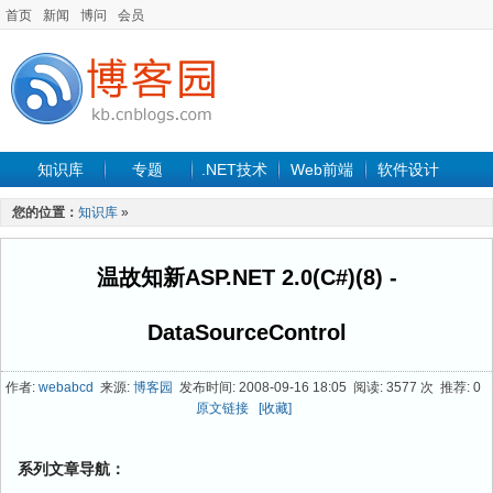
首页
新闻
博问
会员
知识库
专题
.NET技术
Web前端
软件设计
手机开发
软件工程
程序人生
项目管理
数据库
您的位置：
知识库
»
最新文章
温故知新ASP.NET 2.0(C#)(8) -
DataSourceControl
作者:
webabcd
来源:
博客园
发布时间: 2008-09-16 18:05 阅读: 3577 次 推荐: 0
原文链接
[收藏]
系列文章导航：