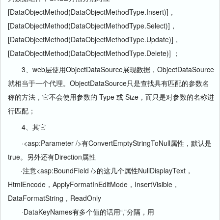
[DataObjectMethod(DataObjectMethodType.Insert)]，
[DataObjectMethod(DataObjectMethodType.Select)]，
[DataObjectMethod(DataObjectMethodType.Update)]，
[DataObjectMethod(DataObjectMethodType.Delete)] ；
3、web层使用ObjectDataSource展现数据，ObjectDataSource
就相当于一个代理。ObjectDataSource只是查找具有匹配的参数名
称的方法，它不会使用参数的 Type 或 Size，而只是对参数的名称进
行匹配；
4、其它
·<asp:Parameter />有ConvertEmptyStringToNull属性，默认是
true。另外还有Direction属性
·注意<asp:BoundField />的这几个属性NullDisplayText，
HtmlEncode，ApplyFormatInEditMode，InsertVisible，
DataFormatString，ReadOnly
·DataKeyNames有多个值的话用“,”分隔，用