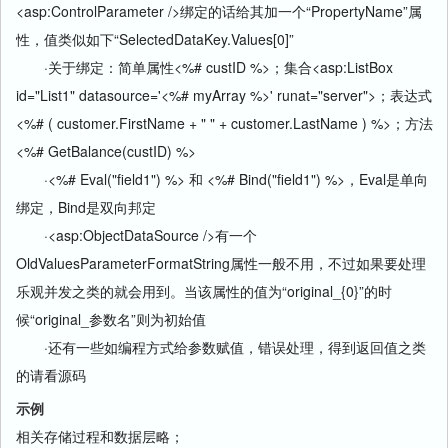
<asp:ControlParameter />绑定的话给其加一个“PropertyName”属
性，值类似如下“SelectedDataKey.Values[0]”
·关于绑定：简单属性<%# custID %>；集合<asp:ListBox
id="List1" datasource='<%# myArray %>' runat="server">；表达式
<%# ( customer.FirstName + " " + customer.LastName ) %>；方法
<%# GetBalance(custID) %>
·<%# Eval("field1") %> 和 <%# Bind("field1") %>，Eval是单向
绑定，Bind是双向邦定
·<asp:ObjectDataSource />有一个
OldValuesParameterFormatString属性一般不用，不过如果要处理
乐观并发之类的就会用到。当该属性的值为“original_{0}”的时
候“original_参数名”则为初始值
·还有一些如编程方式给参数赋值，错误处理，得到返回值之类
的请看源码
示例
相关存储过程和数据层略；