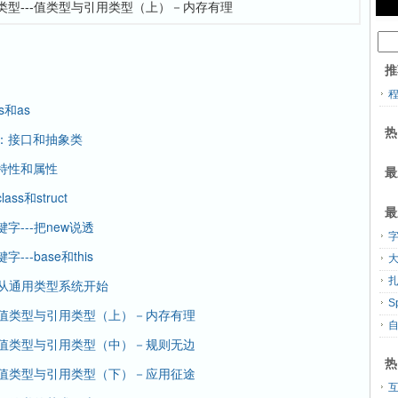
：品味类型---值类型与引用类型（上）－内存有理
推
s和as
热
程：接口和抽象类
：特性和属性
最
s和struct
最
字---把new说透
--base和this
大
扎
--从通用类型系统开始
---值类型与引用类型（上）－内存有理
---值类型与引用类型（中）－规则无边
热
---值类型与引用类型（下）－应用征途