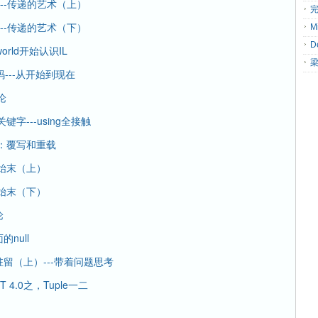
---传递的艺术（上）
---传递的艺术（下）
orld开始认识IL
码---从开始到现在
论
字---using全接触
离：覆写和重载
建始末（上）
建始末（下）
论
null
驻留（上）---带着问题思考
4.0之，Tuple一二