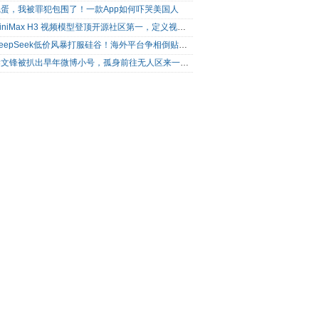
完蛋，我被罪犯包围了！一款App如何吓哭美国人
MiniMax H3 视频模型登顶开源社区第一，定义视频模型领域“斩杀线”
DeepSeek低价风暴打服硅谷！海外平台争相倒贴V4 Flash
梁文锋被扒出早年微博小号，孤身前往无人区来一场相当 deep 的 seek 旅行