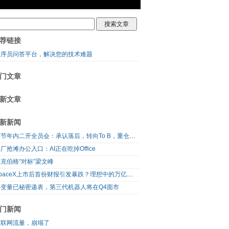
荐链接
程序员问答平台，解决您的技术难题
门文章
新文章
新新闻
字节年内二开全员会：承认落后，转向To B，重仓年轻人
厂抢滩办公入口：AI正在吃掉Office
克伯格“对标”梁文峰
SpaceX上市后首份财报引发暴跌？理想中的万亿营收太空AI公司，正在靠地面AI云挣钱
自变量已秘密递表，第三代机器人将在Q4面市
门新闻
互联网流量，崩塌了