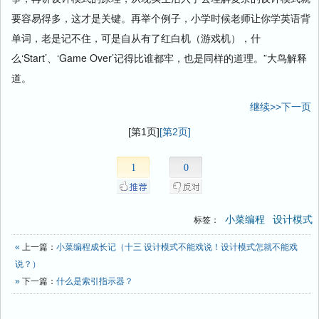
要容易得多，这才是关键。再举个例子，小学时候老师让你学英语背
单词，老是记不住，可是自从有了红白机（游戏机），什
么‘Start’、‘Game Over’记得比谁都牢，也是同样的道理。”大鸟解释
道。
继续>>下一页
[第1页]
[第2页]
1
0
小菜编程
设计模式
标签：
«
上一篇：
小菜编程成长记（十三 设计模式不能戏说！设计模式怎就不能戏
说？）
»
下一篇：
什么是索引指示器？