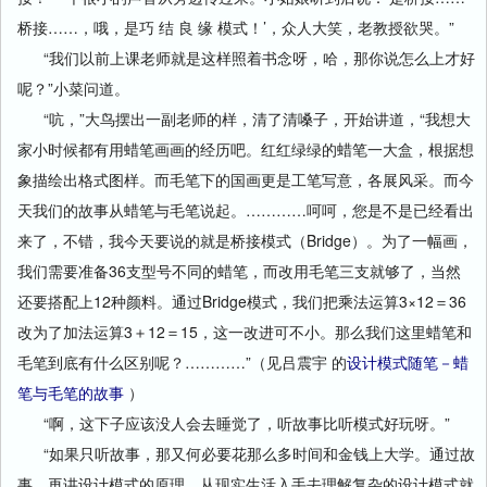
桥接……，哦，是巧 结 良 缘 模式！’
，众人大笑，老教授欲哭
。”
“
我们以前上课老师就是这样照着书念呀，哈，那你说怎么上才好
呢？”小菜问道。
“吭，”大鸟摆出一副老师的样，清了清嗓子，开始讲道，“我想大
家小时候都有用蜡笔画画的经历吧。红红绿绿的蜡笔一大盒，根据想
象描绘出格式图样。而毛笔下的国画更是工笔写意，各展风采。而今
天我们的故事从蜡笔与毛笔说起。…………呵呵，您是不是已经看出
来了，不错，我今天要说的就是桥接模式（Bridge）。为了一幅画，
我们需要准备36支型号不同的蜡笔，而改用毛笔三支就够了，当然
还要搭配上12种颜料。通过Bridge模式，我们把乘法运算3×12＝36
改为了加法运算3＋12＝15，这一改进可不小。那么我们这里蜡笔和
毛笔到底有什么区别呢？…………”（见吕震宇 的
设计模式随笔－蜡
笔与毛笔的故事
）
“啊，这下子应该没人会去睡觉了，听故事比听模式好玩呀。”
“如果只听故事，那又何必要花那么多时间和金钱上大学。通过故
事，再讲设计模式的原理，从现实生活入手去理解复杂的设计模式就