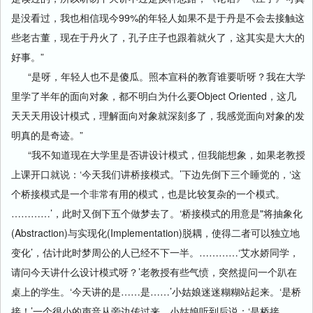
是没看过，我也相信现今99%的年轻人如果不是于丹是不会去接触这
些老古董，现在于丹火了，孔子庄子也跟着就火了，这其实是大大的
好事。”
“是呀，年轻人也不是傻瓜。照本宣科的教育谁要听呀？我在大学
里学了半年的面向对象，都不明白为什么要Object Oriented，这几
天天天用设计模式，理解面向对象就深刻多了，我感觉面向对象的发
明真的是奇迹。”
“我不知道现在大学里是否讲设计模式，但我能想象，如果老教授
上课开口就说：‘今天我们讲桥接模式。’下边先倒下三个睡觉的，‘这
个桥接模式是一个非常有用的模式，也是比较复杂的一个模式。
…………’，此时又倒下五个做梦去了。‘桥接模式的用意是"将抽象化
(Abstraction)与实现化(Implementation)脱耦，使得二者可以独立地
变化’，估计此时梦周公的人已经不下一半。…………‘艾水娇同学，
请问今天讲什么设计模式呀？’老教授有些气愤，突然提问一个趴在
桌上的学生。‘今天讲的是……是……’小姑娘迷迷糊糊站起来。‘是桥
接！’一个很小的声音从旁边传过来。小姑娘听到后说：‘是桥接……