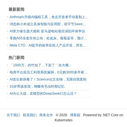
最新新闻
Anthropic升级AI编程工具，免去开发者手动复制上下文
消息称小米成立具身智能与应用部，前字节Seed孔涛挂帅
AI算力催生庞大能耗 亚马逊电站项目深陷环保争议
零跑A05全套车色公布：松岚灰、莓莓蓝等，预计明日上市
Meta CTO：AI提升的效率应投入产品开发，而非增加休假
热门新闻
「1000万」的竹知了，下架了「余大嘴」
电商平台前员工利用系统漏洞，0元购3000多件家电！
AI造出新病毒了！Science论文实锤，无限自我复制
10岁男孩发现，蝴蝶有毛虫时期记忆
AI办公大战，卖模型的DeepSeek们怎么活？
关于我们
联系我们
商务合作
© 2026
博客园
Powered by .NET Core on
Kubernetes