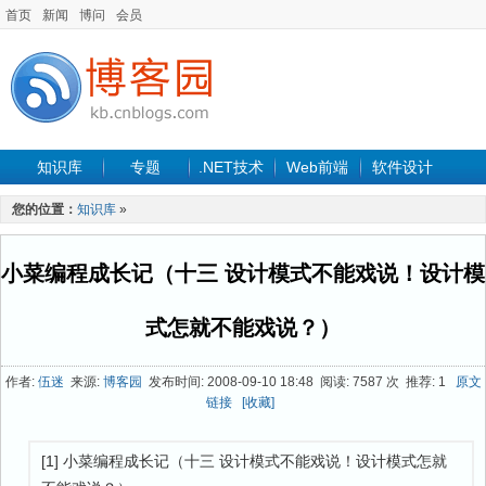
首页
新闻
博问
会员
知识库
专题
.NET技术
Web前端
软件设计
手机开发
软件工程
程序人生
项目管理
数据库
您的位置：
知识库
»
最新文章
小菜编程成长记（十三 设计模式不能戏说！设计模
式怎就不能戏说？）
作者:
伍迷
来源:
博客园
发布时间: 2008-09-10 18:48 阅读: 7587 次 推荐: 1
原文
链接
[收藏]
[1] 小菜编程成长记（十三 设计模式不能戏说！设计模式怎就