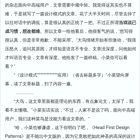
的杂志面向中高端用户，文章需要中规中矩。我觉得这其实也不算
难，于是就写了一篇设计模式的文章。花了大半天时间，尽管去掉了
以往对话中的调侃，算是很认真的正统了一把。不过正所谓
当戏说已
成习惯，想改都难
。所以文章一给他看后，他很客气的说，‘您写得
很认真，但是非常抱歉，不能采用’。”大鸟情绪开始有些激动
，“我强
压怒火，追问其原因，才得知是语言不专业、文章没深度，问他如何
才叫语言专业，文章有深度。他给发了一篇样稿。小菜你可以看
看？”
“《设计模式*************应用》（省去标题多字）”小菜望向屏
幕，读了文章标题，扫了内容一遍。
…………
“大鸟，这文章里面都是理论的东西，有点象论文，太深了，我
看不太懂哦。”小菜实话实说，“不过，人家不是说了吗，面向中高端
用户，我们这种菜鸟是没能力看这文章的。”
“哈，小菜也够谦虚，这下你明白了吧，《Head First Design
Patterns》是不能出中文版的，因为它竟敢把如此神圣的高深的设计