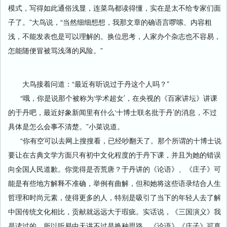
模式，写得如此通俗浅显，连菜鸟都读得懂，实在是太不给专家们面
子了。”大鸟说，“当然细细想想，我那文章的确语言啰嗦、内容粗
浅，不能发表也是可以理解的。换位思考，人家办个杂志也不容易，
怎能随便冒被骂浅薄的风险。”
大鸟接着问道：“最近有听说过于丹这个人吗？”
“哦，你是说那个被称为‘学术超女’，在央视的《百家讲坛》讲课
的于丹吧，最近好象新闻里有什么‘十博士联名批于丹’的消息，不过
具体是怎么会事不清楚。”小菜说道。
“你有空可以去网上搜搜看，已经吵翻天了。那个所谓的十博士说
要让在古典文学方面只有初中文化程度的于丹下课，并且为她的错误
向全国人民道歉。你觉得是否荒唐？于丹讲的《论语》、《庄子》可
能是有些地方解释不准确，举例有曲解，但和她将这些语录结合人生
哲理和时尚元素，使得更多的人，特别是吸引了当下的年轻人去了解
中国传统文化相比，贡献就远远大于瑕疵。实话说，《三国演义》我
是读过的，所以听易中天讲不过是换种思路，《论语》《庄子》可真