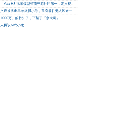
MiniMax H3 视频模型登顶开源社区第一，定义视频模型领域“斩杀线”
梁文锋被扒出早年微博小号，孤身前往无人区来一场相当 deep 的 seek 旅行
1000万」的竹知了，下架了「余大嘴」
人再议AI六小龙