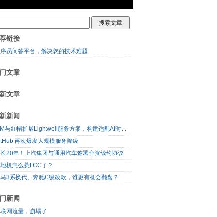
荐链接
程序员问答平台，解决您的技术难题
门文章
新文章
新新闻
IBM与红帽扩展Lightwell服务方案，构建适配AI时代开源生态的可信基础设施
itHub 再次爆发大规模服务降级
延长20年！上汽集团与通用汽车签署合资续约协议
地机怎么惹FCC了？
宝马3系换代、奔驰C级改款，谁更有机会翻盘？
门新闻
互联网流量，崩塌了