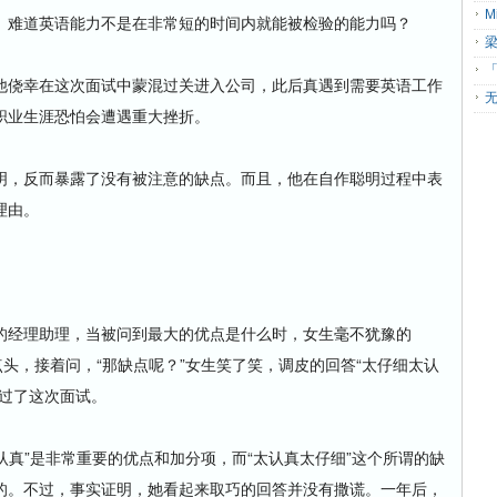
难道英语能力不是在非常短的时间内就能被检验的能力吗？
「
侥幸在这次面试中蒙混过关进入公司，此后真遇到需要英语工作
无
职业生涯恐怕会遭遇重大挫折。
，反而暴露了没有被注意的缺点。而且，他在自作聪明过程中表
理由。
经理助理，当被问到最大的优点是什么时，女生毫不犹豫的
点头，接着问，“那缺点呢？”女生笑了笑，调皮的回答“太仔细太认
通过了这次面试。
真”是非常重要的优点和加分项，而“太认真太仔细”这个所谓的缺
的。不过，事实证明，她看起来取巧的回答并没有撒谎。一年后，