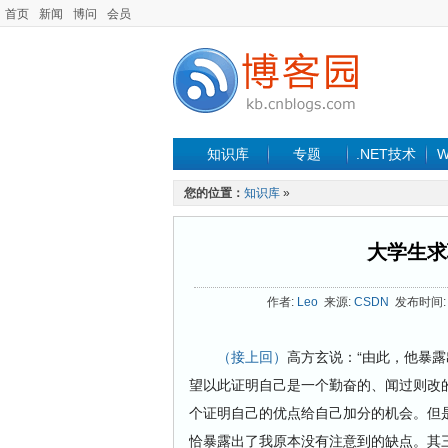
首页
新闻
博问
会员
知识库
专题
.NET技术
W
您的位置：
知识库
»
大学生求
作者:
Leo
来源:
CSDN
发布时间: 2
（接上回）
高方玄说：“由此，他暴
望以此证明自己是一个勤奋的、闻过则改
个证明自己的优点给自己加分的机会。但
恰暴露出了我原本没有注意到的缺点。其