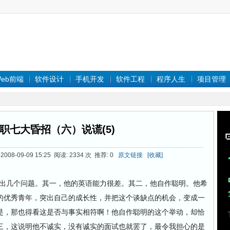
eb前端
软件设计
手机开发
软件工程
程序人生
项目管理
职七大昏招（六）说谎(5)
008-09-09 15:25 阅读: 2334 次 推荐: 0
原文链接
[收藏]
露出几个问题。其一，他的英语能力很差。其二，他自作聪明。他希
的优秀青年，突出自己的成长性，并把这个谈缺点的机会，变成一
是，那也得看这是否与事实相符啊！他自作聪明的这个举动，却恰
三，这说明他不诚实，没有诚实的面试也就罢了，最令我担心的是