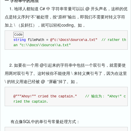
一 字符串中的用法
1. 地球人都知道 C# 中 字符串常量可以以 @ 开头声名，这样的优
点是转义序列“不”被处理，按“原样”输出，即我们不需要对转义字符
加上 \ （反斜扛），就可以轻松coding。如，
Code
string
 filePath 
=
@"
c:\Docs\Source\a.txt
"
//
 rather th
an "c:\\Docs\\Source\\a.txt"
2. 如要在一个用 @引起来的字符串中包括一个双引号，就需要使
用两对双引号了。这时候你不能使用 \ 来转义爽引号了，因为在这里
\ 的转义用途已经被 @ “屏蔽”掉了。如，
@"
""Ahoy!"" cried the captain.
"
//
 输出为： "Ahoy!" c
ried the captain.
有点像SQL中的单引号常量处理方式：