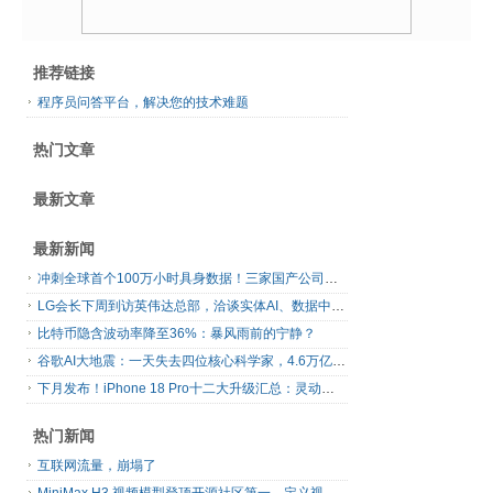
推荐链接
程序员问答平台，解决您的技术难题
热门文章
最新文章
最新新闻
冲刺全球首个100万小时具身数据！三家国产公司，联手了
LG会长下周到访英伟达总部，洽谈实体AI、数据中心、自动驾驶合作
比特币隐含波动率降至36%：暴风雨前的宁静？
谷歌AI大地震：一天失去四位核心科学家，4.6万亿美元巨头的重构之路
下月发布！iPhone 18 Pro十二大升级汇总：灵动岛首次缩小、首次2nm芯片
热门新闻
互联网流量，崩塌了