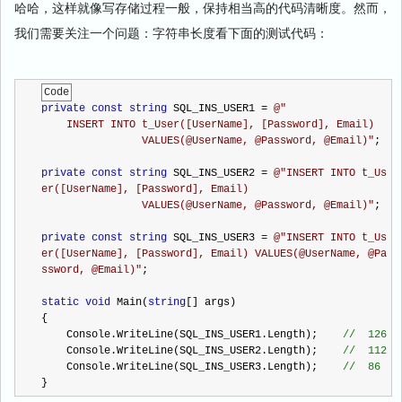
哈哈，这样就像写存储过程一般，保持相当高的代码清晰度。然而，
我们需要关注一个问题：字符串长度看下面的测试代码：
Code
private
const
string
 SQL_INS_USER1 
=
@"
    INSERT INTO t_User([UserName], [Password], Email) 
                VALUES(@UserName, @Password, @Email)
"
;
private
const
string
 SQL_INS_USER2 
=
@"
INSERT INTO t_Us
er([UserName], [Password], Email) 
                VALUES(@UserName, @Password, @Email)
"
;
private
const
string
 SQL_INS_USER3 
=
@"
INSERT INTO t_Us
er([UserName], [Password], Email) VALUES(@UserName, @Pa
ssword, @Email)
"
; 
static
void
 Main(
string
[] args)
{
    Console.WriteLine(SQL_INS_USER1.Length);    
//
  126 
    Console.WriteLine(SQL_INS_USER2.Length);    
//
  112
    Console.WriteLine(SQL_INS_USER3.Length);    
//
  86
}