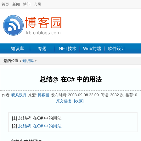
首页
新闻
博问
会员
知识库
专题
.NET技术
Web前端
软件设计
手机开发
软件工程
程序人生
项目管理
数据库
您的位置：
知识库
»
最新文章
总结@ 在C# 中的用法
作者:
晓风残月
来源:
博客园
发布时间: 2008-09-08 23:09 阅读: 3082 次 推荐: 0
原文链接
[收藏]
[1] 总结@ 在C# 中的用法
[2]
总结@ 在C# 中的用法