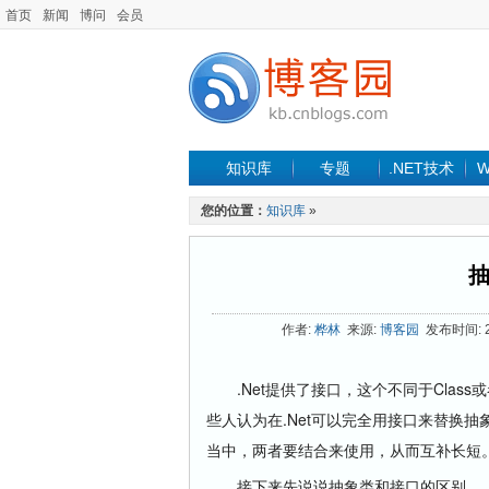
首页
新闻
博问
会员
知识库
专题
.NET技术
W
您的位置：
知识库
»
作者:
桦林
来源:
博客园
发布时间: 20
.Net提供了接口，这个不同于Class
些人认为在.Net可以完全用接口来替换
当中，两者要结合来使用，从而互补长短
接下来先说说抽象类和接口的区别。