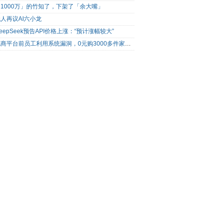
1000万」的竹知了，下架了「余大嘴」
人再议AI六小龙
eepSeek预告API价格上涨：“预计涨幅较大”
电商平台前员工利用系统漏洞，0元购3000多件家电！