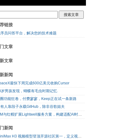
荐链接
程序员问答平台，解决您的技术难题
门文章
新文章
新新闻
paceX最快下周完成600亿美元收购Cursor
10岁男孩发现，蝴蝶有毛虫时期记忆
I圈功能狂卷，付费寥寥，Keep正在试一条新路
有人靠段子永载GitHub，除非谷歌姐夫
IBM与红帽扩展Lightwell服务方案，构建适配AI时代开源生态的可信基础设施
门新闻
MiniMax H3 视频模型登顶开源社区第一，定义视频模型领域“斩杀线”