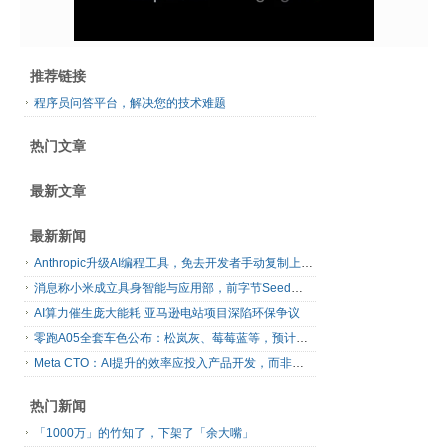
推荐链接
程序员问答平台，解决您的技术难题
热门文章
最新文章
最新新闻
Anthropic升级AI编程工具，免去开发者手动复制上下文
消息称小米成立具身智能与应用部，前字节Seed孔涛挂帅
AI算力催生庞大能耗 亚马逊电站项目深陷环保争议
零跑A05全套车色公布：松岚灰、莓莓蓝等，预计明日上市
Meta CTO：AI提升的效率应投入产品开发，而非增加休假
热门新闻
「1000万」的竹知了，下架了「余大嘴」