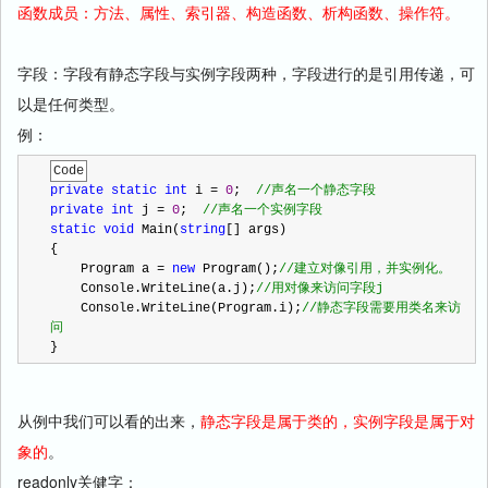
函数成员：方法、属性、索引器、构造函数、析构函数、操作符。
字段：字段有静态字段与实例字段两种，字段进行的是引用传递，可
以是任何类型。
例：
Code
private
static
int
 i 
=
0
;  
//
声名一个静态字段
private
int
 j 
=
0
;  
//
声名一个实例字段
static
void
 Main(
string
[] args)
{
    Program a 
=
new
 Program();
//
建立对像引用，并实例化。
    Console.WriteLine(a.j);
//
用对像来访问字段j
    Console.WriteLine(Program.i);
//
静态字段需要用类名来访
问
}
从例中我们可以看的出来，
静态字段是属于类的，实例字段是属于对
象的
。
readonly关健字：