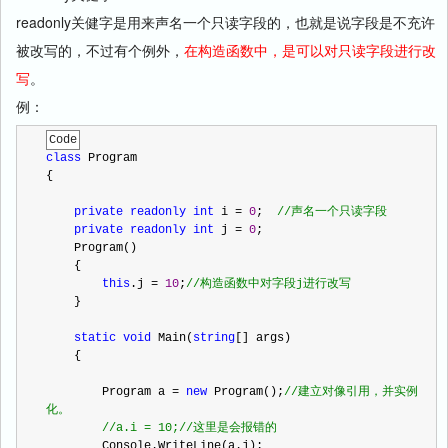
readonly关健字是用来声名一个只读字段的，也就是说字段是不充许
被改写的，不过有个例外，
在构造函数中，是可以对只读字段进行改
写
。
例：
Code
class
 Program
{
private
readonly
int
 i 
=
0
;  
//
声名一个只读字段
private
readonly
int
 j 
=
0
;
    Program()
    {
this
.j 
=
10
;
//
构造函数中对字段j进行改写
    }
static
void
 Main(
string
[] args)
    {
        Program a 
=
new
 Program();
//
建立对像引用，并实例
化。
//
a.i = 10;
//
这里是会报错的
        Console.WriteLine(a.j);