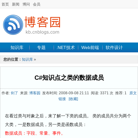
首页
新闻
博问
会员
知识库
专题
.NET技术
Web前端
软件设计
手机开发
软件工程
程序人生
项目管理
数据库
您的位置：
知识库
»
最新文章
C#知识点之类的数据成员
作者:
剑了
来源:
博客园
发布时间: 2008-09-08 21:11 阅读: 3371 次 推荐: 1
原文
链接
[收藏]
在看过类与对象之后，来了解一下类的成员。 类的成员共分为两个
大类，一是数据成员，另一类是函数成员：
数据成员：字段、常量、事件。