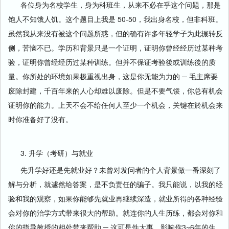
各位身为名校学生，身为科班生，从来不必在乎这个问题，那是
饱人不知饿人饥。这个题目上我是 50-50，我出身名校，但非科班。
虽然我从来没有被这个问题所惑，但的确有许多年轻学子为此辗转反
侧，苦恼不已。学历和背景只是一个证明，证明你曾经经历过某种考
验，证明你曾经经历过某种训练。但并不保证考验後或训练後的质
量。你所处的环境如果极重视出身，这是你无能为力的 ─ 毛主席要
废除封建，千百年来的人心却难以废除。但是不要气馁，你总有机会
证明你的能力。上天不会不给任何人至少一个机会，关键在於机会来
时你准备好了没有。
3. 升学（考研）与就业
先升学好还是先就业好？未曾对发问者的个人背景做一番深刻了
解与分析，就遽然给答案，是不负责任的骗子。我只能说，以我的经
验和我的观察，如果你能够先就业再继续深造，就业所得的各种经验
会对你的治学方式带来很大的帮助。就连你的人生历练，都会对你和
你的指导教授的相处带来帮助 ─ 这可是件大事，影响你3~6年的生