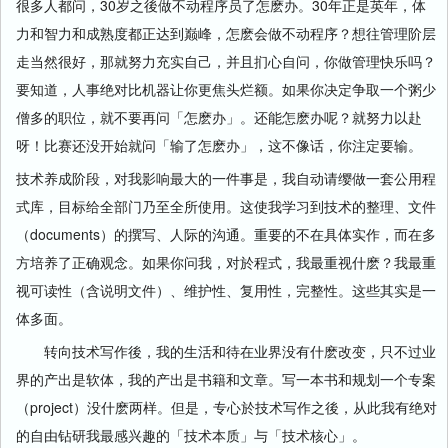
很多人都问，30岁之後做不动程序员了怎麽办。30年正是英年，体
力和智力和成熟度都正达到巅峰，怎麽会做不动程序？想往管理阶层
走当然很好，那就努力充实自己，并且扪心自问，你做管理快乐吗？
要知道，人事绝对比机器让你更焦头烂额。如果你决定争取一个粥少
僧多的职位，就不要再问「怎麽办」。还能怎麽办呢？就努力以赴
呀！比赛还没开始就问「输了怎麽办」，这不像话，你注定要输。
技术养成阶段，对我影响最大的一件事是，我自动请缨做一套公用程
式库，目标给全部门乃至全所使用。这使我学习到技术的整理、文件
（documents）的撰写、人际的沟通。重要的不在具体实作，而在多
方培养了正确观念。如果你问我，对於程式，我最重视什麽？我最重
视可读性（含说明文件）、维护性、复用性，完整性。这些其实是一
体多面。
转向技术写作後，我的生活和待在业界没有什麽改变，只不过业
界的产出是软体，我的产出是书籍和文章。写一本书和规划一个专案
（project）没什麽两样。但是，专心於技术写作之後，从此我有绝对
的自由钻研我最感兴趣的「技术本质」与「技术核心」。