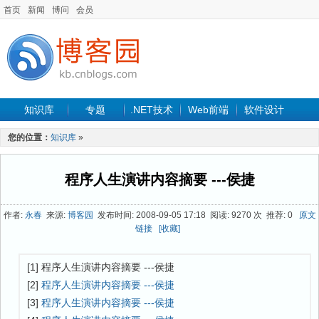
首页
新闻
博问
会员
知识库
专题
.NET技术
Web前端
软件设计
手机开发
软件工程
程序人生
项目管理
数据库
您的位置：
知识库
»
最新文章
程序人生演讲内容摘要 ---侯捷
作者:
永春
来源:
博客园
发布时间: 2008-09-05 17:18 阅读: 9270 次 推荐: 0
原文
链接
[收藏]
[1] 程序人生演讲内容摘要 ---侯捷
[2]
程序人生演讲内容摘要 ---侯捷
[3]
程序人生演讲内容摘要 ---侯捷