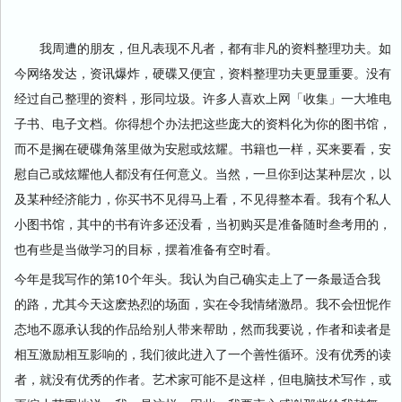
我周遭的朋友，但凡表现不凡者，都有非凡的资料整理功夫。如
今网络发达，资讯爆炸，硬碟又便宜，资料整理功夫更显重要。没有
经过自己整理的资料，形同垃圾。许多人喜欢上网「收集」一大堆电
子书、电子文档。你得想个办法把这些庞大的资料化为你的图书馆，
而不是搁在硬碟角落里做为安慰或炫耀。书籍也一样，买来要看，安
慰自己或炫耀他人都没有任何意义。当然，一旦你到达某种层次，以
及某种经济能力，你买书不见得马上看，不见得整本看。我有个私人
小图书馆，其中的书有许多还没看，当初购买是准备随时叁考用的，
也有些是当做学习的目标，摆着准备有空时看。
今年是我写作的第10个年头。我认为自己确实走上了一条最适合我
的路，尤其今天这麽热烈的场面，实在令我情绪激昂。我不会忸怩作
态地不愿承认我的作品给别人带来帮助，然而我要说，作者和读者是
相互激励相互影响的，我们彼此进入了一个善性循环。没有优秀的读
者，就没有优秀的作者。艺术家可能不是这样，但电脑技术写作，或