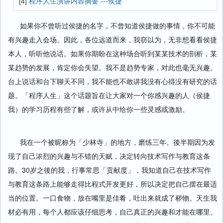
[4]
程序人生演讲内容摘要 ---侯捷
如果你不曾听过侯捷的名字，不曾知道侯捷做的事情，你不可能
有兴趣走入会场。因此，各位远道而来，我窃以为，无非想看看侯捷
本人，听听他说话。如果你期盼在这种场合听到某某技术的剖析，某
某趋势的发展，肯定你会失望。我不是趋势专家，对此也毫无兴趣。
台上说话和台下聊天不同，我不能也不敢讲我没有心得没有研究的话
题。「程序人生」这个话题旨在让大家对一个你感兴趣的人（侯捷
我）的学习历程有些了解，或许从中给你一些灵感或激励。
我在一个被昵称为「少林寺」的地方，磨练三年。後半期因为发
现了自己浓烈的兴趣与不错的天赋，决定转向技术写作与教育这条
路。30岁之後的我，行事常思「贡献度」，我知道自己在技术写作
与教育这条路上能够走得比程式开发更好，所以决定把自己摆在最适
当的位置。一口食物，放在嘴里是佳肴，吐出来就成了秽物。天生我
材必有用，每个人都应该仔细思考，自己真正的兴趣和才能在哪里。