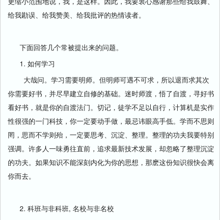
更缩小范围地说，我，是这样。因此，我要衷心感谢那些给我鼓舞、
给我勘误、给我赞美、给我批评的热情读者。
下面回答几个常被提出来的问题。
1. 如何学习
大哉问。学习需要明师。但明师可遇不可求，所以退而求其次
你需要好书，并尽早建立自修的基础。迷时师渡，悟了自渡，寻好书
看好书，就是你的自渡法门。切记，徒学不足以自行，计算机是实作
性很强的一门科技，你一定要动手做，最忌讳眼高手低。学而不思则
罔，思而不学则殆，一定要思考、沉淀、整理。整理的功夫我要特别
强调。许多人一味勇往直前，追求最新技术发展，却忽略了整理沉淀
的功夫。如果知识不能深刻内化为你的思想，那麽这份知识很快会离
你而去。
2. 科班与非科班, 名校与非名校