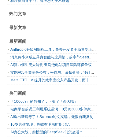
程序员问答平台，解决您的技术难题
热门文章
最新文章
最新新闻
Anthropic升级AI编程工具，免去开发者手动复制上下文
消息称小米成立具身智能与应用部，前字节Seed孔涛挂帅
AI算力催生庞大能耗 亚马逊电站项目深陷环保争议
零跑A05全套车色公布：松岚灰、莓莓蓝等，预计明日上市
Meta CTO：AI提升的效率应投入产品开发，而非增加休假
热门新闻
「1000万」的竹知了，下架了「余大嘴」
电商平台前员工利用系统漏洞，0元购3000多件家电！
AI造出新病毒了！Science论文实锤，无限自我复制
10岁男孩发现，蝴蝶有毛虫时期记忆
AI办公大战，卖模型的DeepSeek们怎么活？