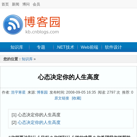
首页
新闻
博问
会员
知识库
专题
.NET技术
Web前端
软件设计
手机开发
软件工程
程序人生
项目管理
数据库
您的位置：
知识库
»
最新文章
心态决定你的人生高度
作者:
浩宇寒星
来源:
博客园
发布时间: 2008-09-05 16:35 阅读: 2797 次 推荐: 0
原文链接
[收藏]
[1] 心态决定你的人生高度
[2]
心态决定你的人生高度