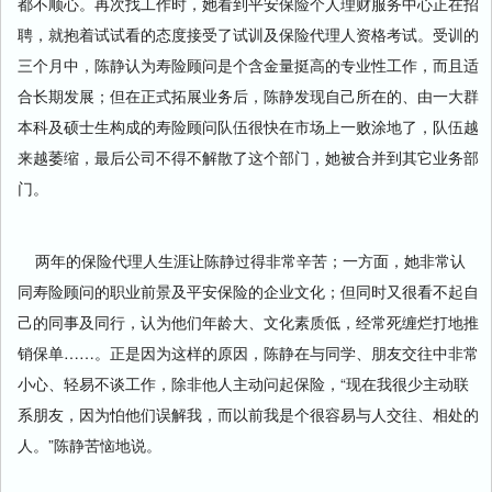
都不顺心。再次找工作时，她看到平安保险个人理财服务中心正在招
聘，就抱着试试看的态度接受了试训及保险代理人资格考试。受训的
三个月中，陈静认为寿险顾问是个含金量挺高的专业性工作，而且适
合长期发展；但在正式拓展业务后，陈静发现自己所在的、由一大群
本科及硕士生构成的寿险顾问队伍很快在市场上一败涂地了，队伍越
来越萎缩，最后公司不得不解散了这个部门，她被合并到其它业务部
门。
两年的保险代理人生涯让陈静过得非常辛苦；一方面，她非常认
同寿险顾问的职业前景及平安保险的企业文化；但同时又很看不起自
己的同事及同行，认为他们年龄大、文化素质低，经常死缠烂打地推
销保单……。正是因为这样的原因，陈静在与同学、朋友交往中非常
小心、轻易不谈工作，除非他人主动问起保险，“现在我很少主动联
系朋友，因为怕他们误解我，而以前我是个很容易与人交往、相处的
人。”陈静苦恼地说。