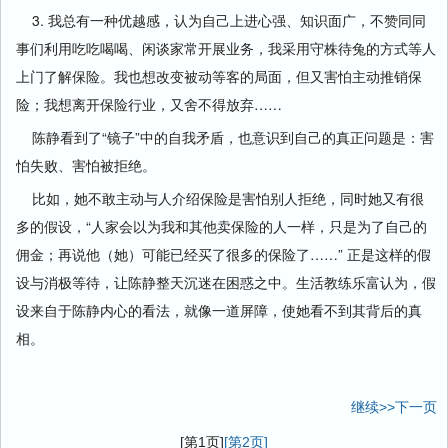
3. 我总有一种优越感，认为自己上进心强、知识面广，不赞同同
事们利用吃吃喝喝、闲谈家常开展业务，我采用守株待兔的方式等人
上门了解保险。我也想改变被动等客的局面，但又害怕主动推销保
险；我想离开保险行业，又舍不得放弃……
陈静看到了“镜子”中的自我矛盾，也意识到自己的真正问题是：害
怕失败、害怕被拒绝。
比如，她不敢主动与人介绍保险是害怕别人拒绝，同时她又有很
多的假设，“人家会以为我和其他卖保险的人一样，只是为了自己的
佣金；再说他（她）可能已经买了很多的保险了……” 正是这样的假
设与消极等待，让陈静整天沉迷在困惑之中。生活教练乐富认为，假
设来自于陈静内心的看法，就像一道屏障，使她看不到其背后的真
相。
继续>>下一页
[第1页]
[第2页]