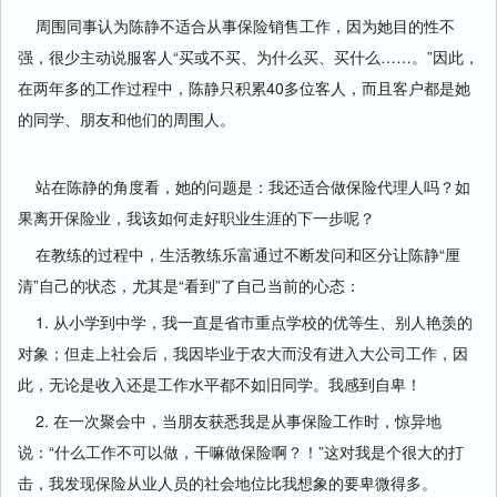
周围同事认为陈静不适合从事保险销售工作，因为她目的性不
强，很少主动说服客人“买或不买、为什么买、买什么……。”因此，
在两年多的工作过程中，陈静只积累40多位客人，而且客户都是她
的同学、朋友和他们的周围人。
站在陈静的角度看，她的问题是：我还适合做保险代理人吗？如
果离开保险业，我该如何走好职业生涯的下一步呢？
在教练的过程中，生活教练乐富通过不断发问和区分让陈静“厘
清”自己的状态，尤其是“看到”了自己当前的心态：
1. 从小学到中学，我一直是省市重点学校的优等生、别人艳羡的
对象；但走上社会后，我因毕业于农大而没有进入大公司工作，因
此，无论是收入还是工作水平都不如旧同学。我感到自卑！
2. 在一次聚会中，当朋友获悉我是从事保险工作时，惊异地
说：“什么工作不可以做，干嘛做保险啊？！”这对我是个很大的打
击，我发现保险从业人员的社会地位比我想象的要卑微得多。