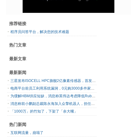
推荐链接
程序员问答平台，解决您的技术难题
热门文章
最新文章
最新新闻
三星发布ISOCELL HPC旗舰2亿像素传感器，首发16-bit RAW输出
电商平台前员工利用系统漏洞，0元购3000多件家电！
为缓解HBM供应短缺，消息称英伟达考虑降低Rubin Ultra GPU配置
消息称前小鹏副总裁陈永海加入众擎机器人，担任运营总裁
「1000万」的竹知了，下架了「余大嘴」
热门新闻
互联网流量，崩塌了