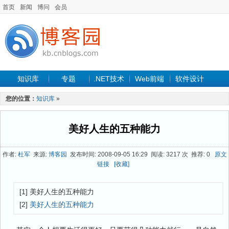
首页
新闻
博问
会员
知识库
专题
.NET技术
Web前端
软件设计
手机开发
软件工程
程序人生
项目管理
数据库
您的位置：
知识库
»
最新文章
美好人生的五种能力
作者:
杜军
来源:
博客园
发布时间: 2008-09-05 16:29 阅读: 3217 次 推荐: 0
原文
链接
[收藏]
[1] 美好人生的五种能力
[2]
美好人生的五种能力