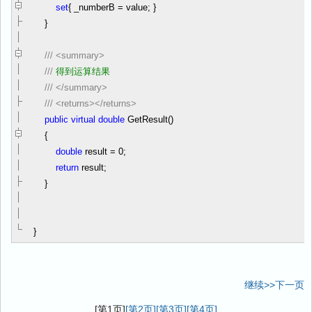
set
{ _numberB
=
value; }
}
///
<summary>
///
得到运算结果
///
</summary>
///
<returns></returns>
public
virtual
double
GetResult()
{
double
result
=
0
;
return
result;
}
}
继续>>下一页
[第1页]
[第2页]
[第3页]
[第4页]