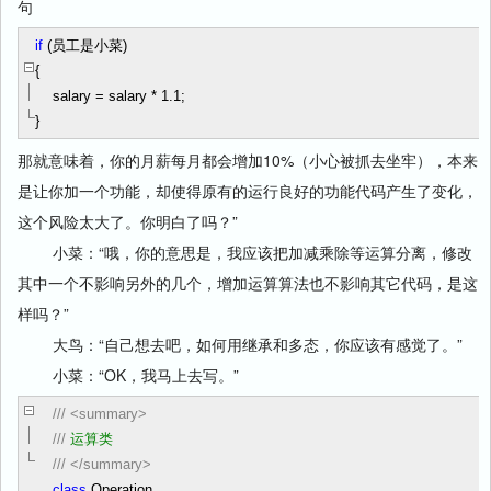
句
if
(员工是小菜)
{
salary
=
salary
*
1.1
;
}
那就意味着，你的月薪每月都会增加10%（小心被抓去坐牢），本来
是让你加一个功能，却使得原有的运行良好的功能代码产生了变化，
这个风险太大了。你明白了吗？”
小菜：“哦，你的意思是，我应该把加减乘除等运算分离，修改
其中一个不影响另外的几个，增加运算算法也不影响其它代码，是这
样吗？”
大鸟：“自己想去吧，如何用继承和多态，你应该有感觉了。”
小菜：“OK，我马上去写。”
///
<summary>
///
运算类
///
</summary>
class
Operation