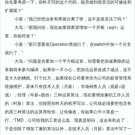
你先要考虑一下，你昨天写的这个代码，能否做到很灵活的可修改和
扩展呢？”
小菜：“我已经把业务和界面分离了呀，这不是很灵活了吗？”
大鸟：“那我问你，现在如果我希望增加一个开根（sqrt）运
算，你如何改？”
小菜：“那只需要改Operation类就行了，在switch中加一个分支
就行了。”
大鸟：“问题是你要加一个平方根运算，却需要把加减乘除的运
算都得来参与编译，如果你一不小心，把加法运算改成了减法，这不
是大大的糟糕。打个比方，如果现在公司要求你为公司的薪资管理系
统做维护，原来只有技术人员（月薪），市场销售人员（底薪+提
成），经理（年薪+股份）三种运算算法，现在要增加兼职工作人员
的（时薪）算法，但按照你昨天的程序写法，公司就必须要把包含有
的原三种算法的运算类给你，让你修改，你如果心中小算盘一
打，‘TMD，公司给我的工资这么低，我真是郁闷，这会有机会了’，
于是你除了增加了兼职算法以外，在技术人员（月薪）算法中写了一