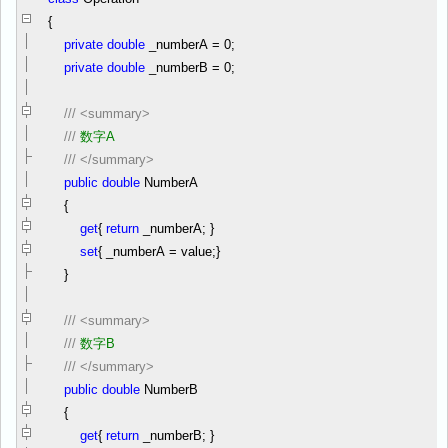
{
private
double
_numberA
=
0
;
private
double
_numberB
=
0
;
///
<summary>
///
数字A
///
</summary>
public
double
NumberA
{
get
{
return
_numberA; }
set
{ _numberA
=
value;}
}
///
<summary>
///
数字B
///
</summary>
public
double
NumberB
{
get
{
return
_numberB; }