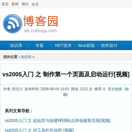
首页
新闻
博问
会员
知识库
专题
.NET技术
Web前端
软件设计
手机开发
软件工程
程序人生
项目管理
数据库
您的位置：
知识库
»
最新文章
vs2005入门 之 制作第一个页面及启动运行[视频]
作者:
田洪川
发布时间: 2008-09-04 10:02 阅读: 2121 次 推荐: 0
原文链接
[收
藏]
系列文章导航：
vs2005入门 之 起始页与创建WEB站点和创建新页面[视频]
vs2005入门 之 对工具栏作说明 [视频]