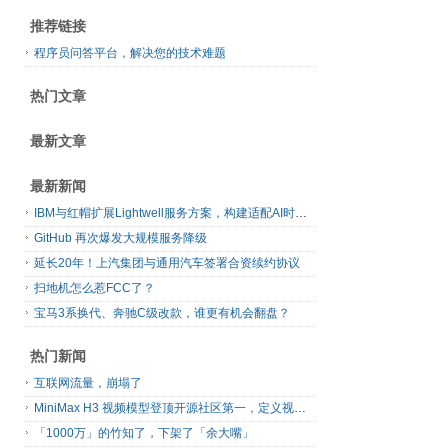
推荐链接
程序员问答平台，解决您的技术难题
热门文章
最新文章
最新新闻
IBM与红帽扩展Lightwell服务方案，构建适配AI时代开源生态的可信基础设施
GitHub 再次爆发大规模服务降级
延长20年！上汽集团与通用汽车签署合资续约协议
扫地机怎么惹FCC了？
宝马3系换代、奔驰C级改款，谁更有机会翻盘？
热门新闻
互联网流量，崩塌了
MiniMax H3 视频模型登顶开源社区第一，定义视频模型领域“斩杀线”
「1000万」的竹知了，下架了「余大嘴」