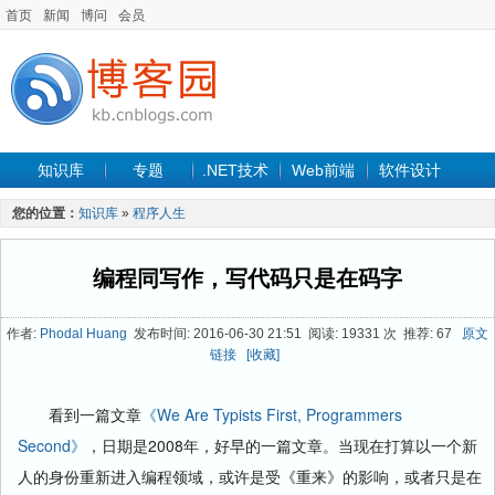
首页
新闻
博问
会员
知识库
专题
.NET技术
Web前端
软件设计
手机开发
软件工程
程序人生
项目管理
数据库
您的位置：
知识库
»
程序人生
最新文章
编程同写作，写代码只是在码字
作者:
Phodal Huang
发布时间: 2016-06-30 21:51 阅读: 19331 次 推荐: 67
原文
链接
[收藏]
看到一篇文章
《We Are Typists First, Programmers
Second》
，日期是2008年，好早的一篇文章。当现在打算以一个新
人的身份重新进入编程领域，或许是受《重来》的影响，或者只是在