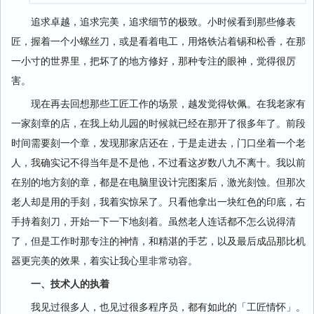
追求卓越，追求完美，追求细节的极致。小时候看到那些修表
匠，握着一个小螺丝刀，或是看着电工，用烙铁沾着锡和松香，在那
一小寸的世界里，把坏了的地方修好，那种专注的眼神，觉得很厉
害。
现在再去回想那些工匠工作的场景，越发觉得钦佩。在我老家有
一家刻章的店，在我上幼儿园的时候就已经在那开了很多年了。前段
时间需要刻一个章，发现那家店还在，于是走进去，门口坐着一个老
人，我确实记不得当年是不是他，不过看这岁数八九不离十。我以前
在别的地方刻的章，都是在电脑里设计完图案后，激光刻蚀。但那次
老人却是用的手刻，我着实惊呆了。只看他拿出一块红色的印底，右
手持着刻刀，开始一下一下地刻着。虽然老人连话都不怎么说得清
了，但是工作时那专注的神情，和精湛的手艺，以及最后成品那比机
器更完美的效果，着实让我心里非常动容。
一、技术人的执着
我见过很多人，也见过很多程序员，都有如此的「工匠情怀」。