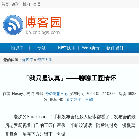
首页
新闻
博问
会员
知识库
专题
.NET技术
Web前端
软件设计
手机开发
软件工程
程序人生
项目管理
数据库
您的位置：
知识库
»
程序人生
最新文章
「我只是认真」——聊聊工匠情怀
作者: Hesey小纯纯 来源:
舒の随想日记
发布时间: 2014-05-27 08:06 阅读: 6938
次 推荐: 40
原文链接
[收藏]
老罗的Smartisan T1手机发布会很多人应该都看了，发布会的最
后老罗凝视着自己的工匠自画像，半晌没说话，随后转过身，慢慢离
开舞台，屏幕下方只留下一句话：