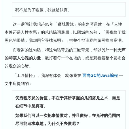
我不是为了输赢，我就是认真。
这一瞬间让我想起93年「狮城舌战」的主角蒋昌建，在「人性
本善还是人性本恶」的总结陈词最后，以顾城的名句，「黑夜给了我
黑色的眼睛，我却用它寻找光明」，把整个辩论赛的氛围推向高潮。
而老罗的这句话，和这句话背后的工匠背景，却以另外一种
无声
的却震人心魄的力量
，敲打着每一个在场的，或是观看着整个发布会
的观众的心绪。
「工匠情怀」，我深有体会，就像我在
面向GC的Java编程
一
文中所提到的：
优秀程序员的价值，不在于其所掌握的几招屠龙之术，而是
在细节中见真著。
如果我们可以一次把事情做对，并且做好，在允许的范围内
尽可能追求卓越，为什么不去做呢？