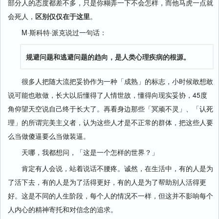
部分人的态度都差不多，只是你糊弄一下不会怎样，而他马虎一点就
会死人，
区别仅仅在于这里
。
M·斯科特·派克说过一句话：
规避问题和逃避问题的趋向，是人类心理疾病的根源。
很多人把随大流把妥协作为一种「成熟」的标志，小时候敢想敢
说可能也敢做，长大以后懂得了人情世故，懂得向现实妥协，45度
角仰望天空说自己终于长大了。再看身边那些「冥顽不灵」、「认死
理」的所谓完美主义者，认为这些人才是不正常的群体，把这些人要
么当做傻逼要么当做装逼。
天哪，我都想问，「这是一个怎样的世界？」
肯定有人会说，站着说话不腰疼。诚然，在生活中，有的人是为
了活下去，有的人是为了活得更好，有的人是为了帮助别人活得更
好。这是不同的人生阶段，每个人的情况不一样，但这并不影响每个
人内心的精神寄托和对信念的追求。