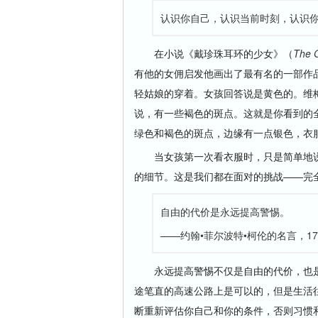
认识你自己，认识当前时刻，认识你所处
在小说《戴珍珠耳环的少女》（
The G
有他的女佣启发他画出了最有名的一部作
轻姑娘的穿着。女孩回答说是黄色的。维
说，有一些褐色的斑点。这就是你看到的
绿色和褐色的斑点，边缘有一点银色，衣
当女孩第一次看衣服时，只是简单地说“
的细节。这是我们都在面对的挑战——完
自由的代价是永远提高警惕。
——约翰•菲尔波特•柯伦的名言，17
永远提高警惕不仅是自由的代价，也是
途笔直的高速公路上是可以的，但是生活
断重新评估你自己和你的条件，否则习惯