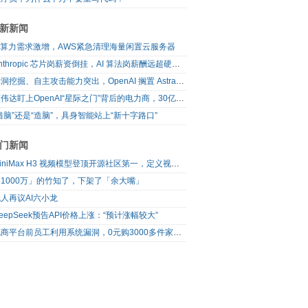
新新闻
AI算力需求激增，AWS紧急清理海量闲置云服务器
Anthropic 芯片岗薪资倒挂，AI 算法岗薪酬远超硬件工程师
漏洞挖掘、自主攻击能力突出，OpenAI 搁置 Astra 模型发布
英伟达盯上OpenAI“星际之门”背后的电力商，30亿美元直接入股
借脑”还是“造脑”，具身智能站上“新十字路口”
门新闻
MiniMax H3 视频模型登顶开源社区第一，定义视频模型领域“斩杀线”
1000万」的竹知了，下架了「余大嘴」
人再议AI六小龙
eepSeek预告API价格上涨：“预计涨幅较大”
电商平台前员工利用系统漏洞，0元购3000多件家电！