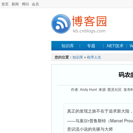
首页
新闻
博问
会员
知识库
专题
.NET技术
W
您的位置：
知识库
»
程序人生
码农
作者: Andy Hunt 来源: 图灵社区 发布时间:
真正的发现之旅不在于追求新大陆
——马塞尔•普鲁斯特（Marcel Prou
意识流小说的先驱与大师