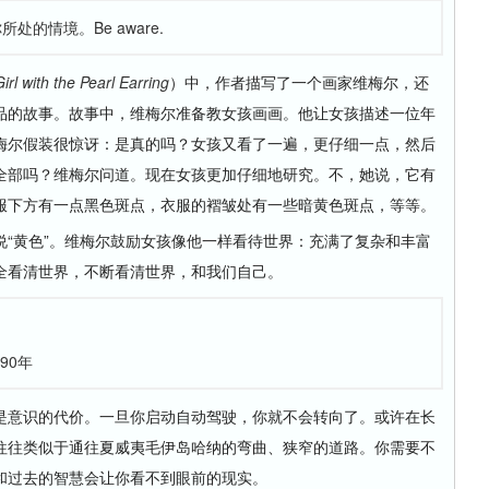
的情境。Be aware.
irl with the Pearl Earring
）中，作者描写了一个画家维梅尔，还
品的故事。故事中，维梅尔准备教女孩画画。他让女孩描述一位年
梅尔假装很惊讶：是真的吗？女孩又看了一遍，更仔细一点，然后
全部吗？维梅尔问道。现在女孩更加仔细地研究。不，她说，它有
服下方有一点黑色斑点，衣服的褶皱处有一些暗黄色斑点，等等。
黄色”。维梅尔鼓励女孩像他一样看待世界：充满了复杂和丰富
全看清世界，不断看清世界，和我们自己。
90年
意识的代价。一旦你启动自动驾驶，你就不会转向了。或许在长
往往类似于通往夏威夷毛伊岛哈纳的弯曲、狭窄的道路。你需要不
和过去的智慧会让你看不到眼前的现实。