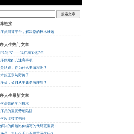
荐链接
程序员问答平台，解决您的技术难题
序人生热门文章
P1到P7——我在淘宝这7年
程序猿媳妇儿注意事项
可是姑娘，你为什么要编程呢？
技术的正宗与野路子
程序员，如何从平庸走向理想？
序人生最新文章
如何高效的学习技术
程序员的重复劳动陷阱
如何阅读技术书籍
你解决的问题比你编写的代码更重要！
程序员，为什么千万不要重写代码？