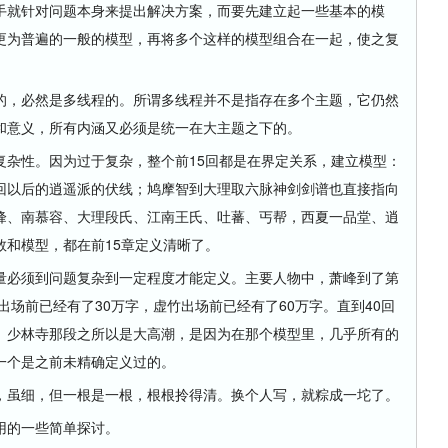
就针对问题本身来提出解决方案，而要先建立起一些基本的模
更为普遍的一般的模型，再将多个这样的模型组合在一起，使之复
，必然是多线程的。所谓多线程并不是指存在多个主题，它仍然
和意义，所有内涵又必须是统一在大主题之下的。
性。因为过于复杂，整个前15回都是在界定关系，建立模型：
回以后的逍遥派的伏线；鸠摩智到大理取六脉神剑剑谱也直接指向
峰、南慕容、大理段氏、江南王氏、吐蕃、丐帮，西夏一品堂、逍
数和模型，都在前15章定义清晰了。
必须到问题复杂到一定程度才能定义。主要人物中，萧峰到了第
出场前已经有了30万字，虚竹出场前已经有了60万字。直到40回
。少林寺那段之所以是大高潮，是因为在那个模型里，几乎所有的
一个是之前未精确定义过的。
虽细，但一根是一根，根根拎得清。换个人写，就粽成一坨了。
的一些简单探讨。