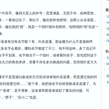
最
中高手。像四大恶人的外号：恶贯满盈，无恶不作，凶神恶煞，
素，一看就记住了。再比方，穆念慈和包惜弱，这两人从未谋面，
A
：穆念慈的“慈”，就是一个指针指向包惜弱，包惜弱的“弱”也是一
没
嘛。
老者有没有名字呢？有，叫吴道通。那金庸为什么不直接称呼
G
太多名字会累的，哪怕名字都是丁不三、包不同这种，多了也记不
热
名字不划算。名字相当于一个指针，读者看到名字，首先想到这个
份太少的角色来讲，变量不存在多次赋值的问题，安排指针是大大
「
并不是直接以叙述的方式告诉读者他叫吴道通，而是通过他的对
无
你到底要怎样……”接下来，就把他名字自然替换成吴道通了。为
“老者”，若不替换，这老者和那老者就犯了重名的问题。可
，“胖子”、“店小二”也是。