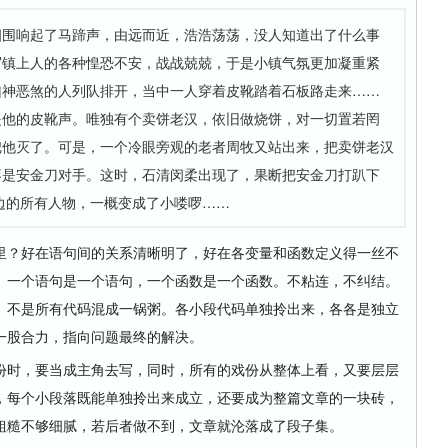
四围响起了马蹄声，由远而近，浩浩荡荡，没人知道出了什么事
写镇上人的各种惶恐不安，战战兢兢，于是小镇气氛更加凝重紧
凶神恶煞的人列队排开，当中一人穿着皮靴踏着石板路走来……
是他的皮靴声。唯独有个卖饼老汉，依旧做烧饼，对一切置若罔
把他灭了。可是，一个冷眼旁观的老者周牧又站出来，把卖饼老汉
不是安金刀对手。这时，石清闵柔出现了，果断把安金刀打趴下
边的所有人物，一概变成了小喽啰……
？好在语句间的关系清晰明了，好在各变量和函数定义得一丝不
。一个语句是一个语句，一个函数是一个函数。不粘连，不纠结。
。不是所有代码混成一锅粥。各小段代码单独拎出来，各各是独立
一股合力，指向问题最终的解决。
时，要当成主角去写，同时，所有的戏份从整体上看，又要层层
，每个小段落既能单独拎出来成立，还要成为整篇文章的一块砖，
粗糙不够细腻，若后者做不到，文章就沦落成了段子集。