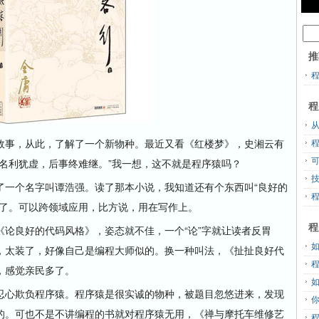
推
程
从
事，从此，了解了一个新物种。最近又看《红楼梦》，史湘云有
名利犹虚，后事终难继。”我一想，这不就是程序猿吗？
一个名字叫谭浩强。读了那本小说，我知道还有个东西叫“良好的
多了。可以跨领域应用，比方说，用在写作上。
程
良好的代码风格》，姿态就不佳，一个“论”字就让读者反胃
，太装了，好像自己是编程大师似的。换一种叫法，《扯扯良好代
，感觉亲民多了。
心欺负程序猿。程序猿是很实诚的物种，被题目忽悠进来，发现
的。可也不是不讲编程的书就对程序猿无用，《禅与摩托车维修艺