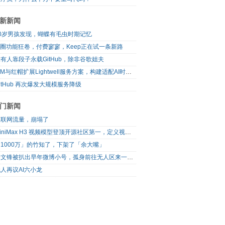
新新闻
10岁男孩发现，蝴蝶有毛虫时期记忆
I圈功能狂卷，付费寥寥，Keep正在试一条新路
有人靠段子永载GitHub，除非谷歌姐夫
IBM与红帽扩展Lightwell服务方案，构建适配AI时代开源生态的可信基础设施
itHub 再次爆发大规模服务降级
门新闻
互联网流量，崩塌了
MiniMax H3 视频模型登顶开源社区第一，定义视频模型领域“斩杀线”
1000万」的竹知了，下架了「余大嘴」
梁文锋被扒出早年微博小号，孤身前往无人区来一场相当 deep 的 seek 旅行
人再议AI六小龙