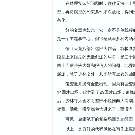
在处理复杂的问题时，往往无法一上手
型，再将模型的约束条件渐次放松，得到
杂化。
好的文章也如此，它一定不是单线程的
是一个主题和中心，但它蕴藏着多种内涵
像《天龙八部》这部大作品，就极具复杂
段誉上来碰见的无量剑派的斗争，是三十
四十回后带头大哥和报信人的问题。北乔
遥派，除了少林之外，几乎所有重要的函
但变量并没有全数出现。因为有些变量
14回才出场，虚竹到了29回才出场，萧峰
后，少林寺大会才将整部小说推向大高潮
变量、函数、模型都包含进来了，而没有
可见，金庸笔下的复杂场面是龙须面，
以上，是良好的代码风格在写作上应用