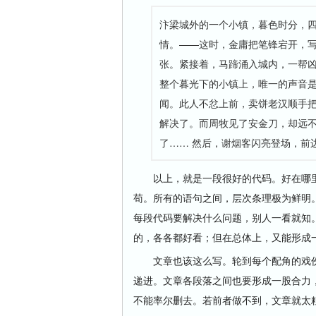
汴梁城外的一个小镇，暮色时分，
情。——这时，金庸把笔锋宕开，
张。紧接着，马蹄涌入城内，一帮
整个暮光下的小镇上，唯一的声音
闻。此人不忿上前，卖饼老汉顺手
解决了。而周牧见了安金刀，却远
了…… 然后，谢烟客闪亮登场，前
以上，就是一段很好的代码。好在哪里
苟。所有的语句之间，层次条理极为鲜明
每段代码要解决什么问题，别人一看就知
的，各各都好看；但在总体上，又能形成
文章也该这么写。轮到每个配角的戏份
递进。文章各段落之间也要形成一股合力
不能率尔删去。若前者做不到，文章就太