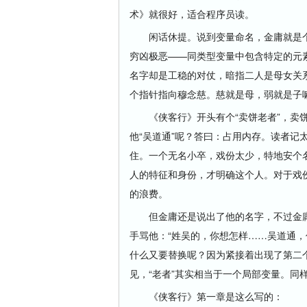
术》就很好，适合程序员读。
闲话休提。说到变量命名，金庸就是个
穷凶极恶——同类型变量中包含特定的元
名字却是工稳的对仗，暗指二人是母女关系
个指针指向穆念慈。慈就是母，弱就是子
《侠客行》开头有个“卖饼老者”，卖饼
他“吴道通”呢？答曰：占用内存。读者记
住。一个无名小卒，戏份太少，特地安个
人的特征和身份，才明确这个人。对于戏
的浪费。
但金庸还是说出了他的名字，不过金庸
手骂他：“姓吴的，你想怎样……吴道通，
什么又要替换呢？因为紧接着出现了第二个
见，“老者”其实相当于一个局部变量。同样
《侠客行》第一章是这么写的：