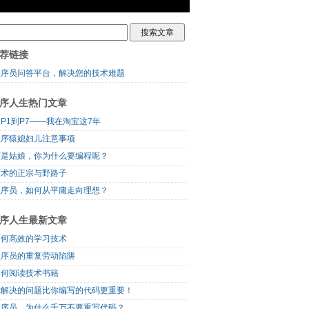
荐链接
程序员问答平台，解决您的技术难题
序人生热门文章
P1到P7——我在淘宝这7年
程序猿媳妇儿注意事项
可是姑娘，你为什么要编程呢？
技术的正宗与野路子
程序员，如何从平庸走向理想？
序人生最新文章
如何高效的学习技术
程序员的重复劳动陷阱
如何阅读技术书籍
你解决的问题比你编写的代码更重要！
程序员，为什么千万不要重写代码？