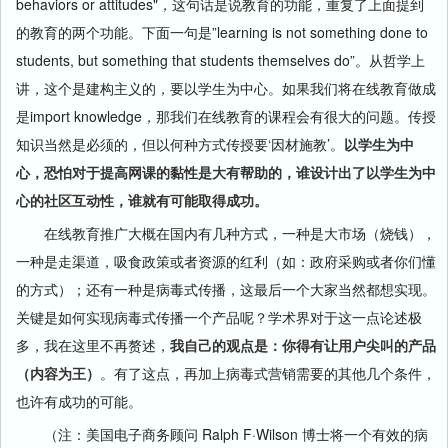
behaviors or attitudes"，这句话是说教育的功能，重复了上面提到
的教育的两个功能。下面一句是”learning is not something done to
students, but something that students themselves do”。从哲学上
讲，这个是建构主义的，要以学生为中心。如果我们将在线教育做成
是import knowledge，那我们在线教育的课程会有很大的问题。传授
知识当然是必须的，但以何种方式传授要‘因材施教’。
以学生为中
心，恐怕对于提高网课的黏性是大有帮助的，谁设计出了以学生为中
心的社区互动性，谁就有可能取得成功。
在线教育推广大概在国内有几种方式，一种是大市场（烧钱），
一种是走渠道，吸食政策或者资源的红利（如：政府采购或者你们懂
的方式）；还有一种是病毒式传播，这最后一个大家当然都想实现。
关键是如何实现病毒式传播一个产品呢？学术界对于这一点论述极
多，我在这里不再赘述，
我自己的观点是：你得有让用户尖叫的产品
（内容为王）
。有了这点，再加上病毒式营销需要的其他几个条件，
也许有成功的可能。
（注：美国电子商务顾问 Ralph F·Wilson 博士将一个有效的病