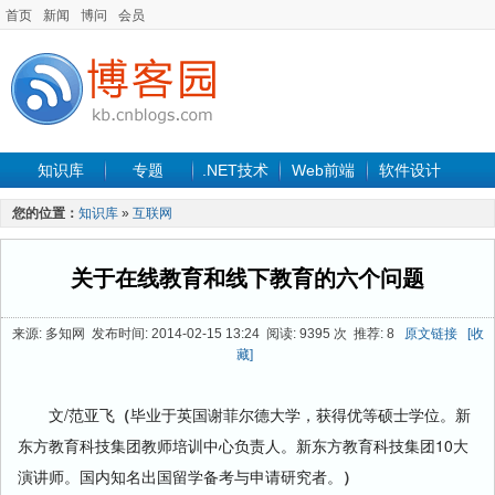
首页
新闻
博问
会员
知识库
专题
.NET技术
Web前端
软件设计
手机开发
软件工程
程序人生
项目管理
数据库
您的位置：
知识库
»
互联网
最新文章
关于在线教育和线下教育的六个问题
来源: 多知网 发布时间: 2014-02-15 13:24 阅读: 9395 次 推荐: 8
原文链接
[收
藏]
文/范亚飞
（
毕业于英国谢菲尔德大学，获得优等硕士学位。新
东方教育科技集团教师培训中心负责人。新东方教育科技集团10大
演讲师。国内知名出国留学备考与申请研究者。
）