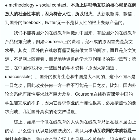
+ methodology + social contact。
本质上讲移动互联的核心就是在解
放人的社会性本质，因为符合人性，所以很火
。从新浪微博、微信，
到国外的facebook，twitter无一不是从人性的根上去做产品的。
我们不能将国外的在线教育照搬到中国来。有些国外的在线教育
产品很难完成，例如Coursera上的课程，完不成的原因首先是英文
水平。其次，国外的在线教育需要提前做大量的阅读，而且是英文资
源，不是网上随便看，而是地地道道的学术期刊和书的某些章节；第
三，在中国你找不到一些国外的学术资料（原因大家知道，
unaccessible）。国外的教育生态和中国是大不同的。这种不同不是
一日之功，因此改变任何一方一样不可能是一日之功。比如：国内外
论文系统严谨性要求就有巨大差别。Coursera在线教育课堂中国的
学生能完成的不多，因为它要求作业的严谨性很高，必须按照他的要
求完成。几近国外真实的论文严谨度。
综上，如果一个做在线教育的人认为在线教育只是在技术层面上
的话，那么这个认识是比较肤浅的。我认为
移动互联网的本质就是一
种社交的融合。
我们这个群实际上也只是一个单向的，没有做到社交