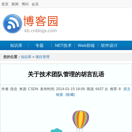
首页
新闻
博问
会员
知识库
专题
.NET技术
Web前端
软件设计
手机开发
软件工程
程序人生
项目管理
数据库
您的位置：
知识库
»
项目管理
最新文章
关于技术团队管理的胡言乱语
作者: 段念 来源: CSDN 发布时间: 2014-01-15 18:09 阅读: 6437 次 推荐: 8
原文
链接
[收藏]