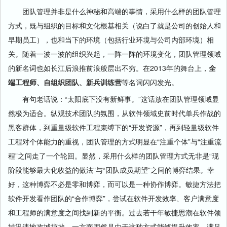
团队管理并非是什么神秘和高端的事情，采用什么样的团队管理
方式，既与组织的目标和文化根基相关（说白了就是公司的创始人和
早期员工），也和当下的环境（包括行业环境与公司内部环境）相
关。随着一波一波的组织兴起，一阵一阵的环境变化，团队管理领域
的新名词也如长江后浪推前浪般层出不穷。在2013年的舞台上，
全
端工程师、自组织团队、新兵训练营
等名词闪闪发光。
有句老话说：“太阳底下没有新鲜事。”这话放在团队管理领域显
然极为适合。纵观技术团队的氛围，从软件领域史前时代单兵作战的
黑客群体，到重量级软件工程束缚下的“开发资源”，再到轻量级软件
工程对个体能力的重视，团队管理的方式明显在“注重个体”与“注重流
程”之间走了一个轮回。显然，采用什么样的团队管理方式无非是“现
阶段能够最大化收益的做法”与“团队成员期望”之间的博弈结果。幸
好，这种博弈不必是零和博弈，而可以是一种协作博弈。敏捷方法把
软件开发看作团队的“合作博弈”，尝试在软件开发效率、客户满意度
和工程师的满意度之间找到新的平衡。过去若干年敏捷思潮在软件领
域迅速地攻城掠地，一方面固然是由于这种方式能够提升效率，满足