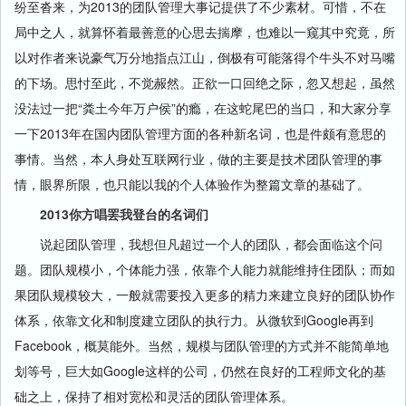
纷至沓来，为2013的团队管理大事记提供了不少素材。可惜，不在
局中之人，就算怀着最善意的心思去揣摩，也难以一窥其中究竟，所
以对作者来说豪气万分地指点江山，倒极有可能落得个牛头不对马嘴
的下场。思忖至此，不觉赧然。正欲一口回绝之际，忽又想起，虽然
没法过一把“粪土今年万户侯”的瘾，在这蛇尾巴的当口，和大家分享
一下2013年在国内团队管理方面的各种新名词，也是件颇有意思的
事情。当然，本人身处互联网行业，做的主要是技术团队管理的事
情，眼界所限，也只能以我的个人体验作为整篇文章的基础了。
2013你方唱罢我登台的名词们
说起团队管理，我想但凡超过一个人的团队，都会面临这个问
题。团队规模小，个体能力强，依靠个人能力就能维持住团队；而如
果团队规模较大，一般就需要投入更多的精力来建立良好的团队协作
体系，依靠文化和制度建立团队的执行力。从微软到Google再到
Facebook，概莫能外。当然，规模与团队管理的方式并不能简单地
划等号，巨大如Google这样的公司，仍然在良好的工程师文化的基
础之上，保持了相对宽松和灵活的团队管理体系。