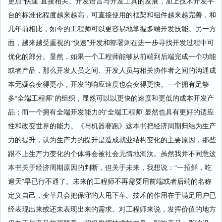
更加“快速”直接相关。开发语言与开发工具的发展，加上技术开发平
台的标准化程度越来越高，可直接使用的框架和组件越来越完善，和
几年前相比，如今的工程师可以更容易地掌握多端开发技能。另一方
面，越来越受重视的“快速”开发和部署则在进一步寻找开发过程中可
优化的部分。显然，如果一个工程师能够从前端到后端完成一个功能
或者产品，那么开发人员之间、开发人员与相关协作者之间的沟通成
本无疑会变得更小，开发的响应速度也会变得更快。一个拥有足够
多“全端工程师”的组织，显然可以以更快的速度和更低的成本开发产
品；而一个拥有全端开发能力的“全端工程师”显然也具有更好的适应
性和改变世界的能力。《与机器赛跑》这本书把经济周期归结为生产
力的提升，认为生产力的提升是造成就业结构变化的主要原因，那些
跟不上生产力变化的个体将会被社会无情地淘汰。虽然我并不同意这
本书关于经济周期原因的判断，但关于未来，我想说：“一招鲜，吃
遍天”早已行不通了。未来的工程师不再需要用前端或者后端的名称
定义自己，变革只会把保守的人甩下车。技术的作用在于满足用户已
经表现出来或还未表现出来的需求。对工程师来说，发挥价值的地方