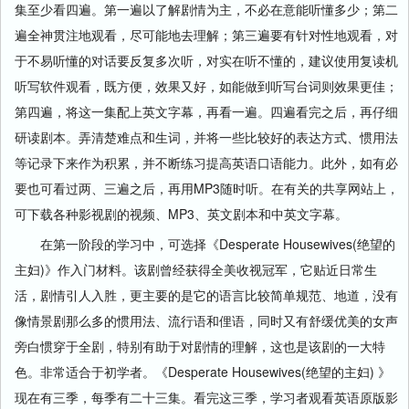
集至少看四遍。第一遍以了解剧情为主，不必在意能听懂多少；第二
遍全神贯注地观看，尽可能地去理解；第三遍要有针对性地观看，对
于不易听懂的对话要反复多次听，对实在听不懂的，建议使用复读机
听写软件观看，既方便，效果又好，如能做到听写台词则效果更佳；
第四遍，将这一集配上英文字幕，再看一遍。四遍看完之后，再仔细
研读剧本。弄清楚难点和生词，并将一些比较好的表达方式、惯用法
等记录下来作为积累，并不断练习提高英语口语能力。此外，如有必
要也可看过两、三遍之后，再用MP3随时听。在有关的共享网站上，
可下载各种影视剧的视频、MP3、英文剧本和中英文字幕。
在第一阶段的学习中，可选择《Desperate Housewives(绝望的
主妇)》作入门材料。该剧曾经获得全美收视冠军，它贴近日常生
活，剧情引人入胜，更主要的是它的语言比较简单规范、地道，没有
像情景剧那么多的惯用法、流行语和俚语，同时又有舒缓优美的女声
旁白惯穿于全剧，特别有助于对剧情的理解，这也是该剧的一大特
色。非常适合于初学者。《Desperate Housewives(绝望的主妇) 》
现在有三季，每季有二十三集。看完这三季，学习者观看英语原版影