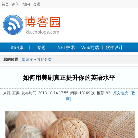
首页
新闻
博问
会员
知识库
专题
.NET技术
Web前端
软件设计
手机开发
软件工程
程序人生
项目管理
数据库
您的位置：
知识库
»
其他分类
最新文章
如何用美剧真正提升你的英语水平
来源: 豆瓣 发布时间: 2013-10-14 17:55 阅读: 13169 次 推荐: 92
原文链接
[收
藏]