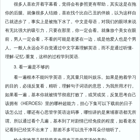
很多人喜欢开着字幕看，觉得会有参照更有帮助，其实这是在拖
你的后腿。就像很多人结婚，喜欢找个比自己丑的伴娘，以为这样自
己就进步了，事实上是被拖下水了。中文是母语，对我们的眼球来说
有无比强大的吸引力，只要在那里，你一定会看。就像放个美女在眼
前，男人一定会看，不看的可能是老婆在一边，或是他爱人也是个男
人。一般人永远会不自觉通过中文字幕理解英语，而不是通过听懂-
理解-记忆-重复，这样的过程学到英语.
3. 看一遍是不够的
看一遍根本不能叫学英语，充其量只能叫娱乐。如果是抱着学习
的目的，必须反复看，精听，理解句子词语的意思，为我所用才行。
如果看一遍，基本你就被情节彻底打败了，或哭或笑，反复思考自己
该拥有《HEROES》里的哪种超能力，担心下集可以下载前的日子
该怎么过，哪还有心思管学英语这码事，哪怕讲的是柬埔寨语都无所
谓。所以通过看个几遍，基本到了对剧情已经免疫的程度，如看老友
记看到已经笑不出来了，那差不多可以洗干净耳朵仔细听了。
给大家推荐几部我最喜欢用来正常学英语的美剧: