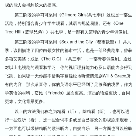
视的能力会得到较大的提高。
第二阶段的学习可采用《Gilmore Girls(共七季)》这也是一部生
活剧，特别适合青少年学生观看，其语言规范易懂。还有《One
Tree Hill（篮球兄弟）》共七季，是一部有关篮球的青少年偶像剧。
第三阶段的学习可采用《Sex and the City（都市欲望）》共六
季，该剧描述了四位白领女性的都市生活，也是一部经典剧集，曾获
多项艾美奖；或是《The O.C》（共三季），一部青春偶像剧。通过
对以上电视剧的观看和学习，你的视听理解能力心及口语能力会得到
飞跃。如果哪一天你能不借助字幕轻松地听懂情景剧Will & Grace所
有的内容，那么恭喜你，你的英语水平已经到了足够高的境界，作为
学英语的材料，它比《Friends》层次更高。演员的语速更快，台词
更难，文化背景更多。
以上的方法我们称之为精看（听）。除精看（听），也可以进
行一些泛听（看）。选一些台词不多或是自己喜欢的影视剧来观看，
一方面也可以缓解精听的紧张听力，自娱自乐；另一方面也可以检验