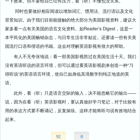
一下效果。但不要给自己任何压力，看（听）不懂也没关系。
同时也要做好相应阅读以增加词汇、惯用法、流行语以及文化
背景知识。由于我们目前能接触的绝大部分为美国影视资料，建议大
家多看一点有关美国的语言文化资料。如Reader’s Digest，这是一
本平民化的美国畅销杂志，与日常生活非常贴近。还要读一些有关美
国流行口语和俚语的书籍。这会对理解英语影视有很大的帮助。
有人不无夸张地说：看一部美国影视胜过在美国生活十天。我们
没有英语听说的语言环境，但可以通过看英语影视剧来创造一种“习
得听说“的英语语言环境，使自己如身临其境般学到纯正地道的英
语。
此外，看（听）只是语言交际的输入，决不能忽略它的输出——
说，因为在看（听）英语影视时，要认真做好学习笔记，对于比较有
用的表达方式要不断诵记，反复操练。这样才能将听与说有效地结合
起来。
92
0