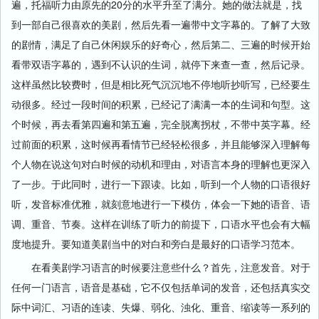
遍，托福听力由原先的20分的水平升至了满分。她的做法就是，找
到一部自己很喜欢的美剧，然后先看一遍带中文字幕的。了解了大致
的剧情，满足了自己休闲娱乐的好奇心，然后第二、三遍的时候开始
看带双语字幕的，遇到不认识的生词，就停下来查一查，然后记录。
这样虽然比较费时，但是相比死气沉沉地不停地听抄听写，已经要生
动很多。经过一段时间的积累，已经记了满满一本的生词和句型。这
个时候，再去看第四遍和第五遍，完全脱离拐杖，不带中英字幕。经
过前面的积累，这时候再看情节已经轻松很多，并且能够深入理解每
个人物在说这句对白时候的动机和理由，对语言本身的理解也更深入
了一步。于此同时，进行一下跟读。比如，听到一个人物的口语很好
听，发音标准优雅，就刻意地进行一下模仿，体会一下她的语音、语
调、重音、节奏。这样在训练了听力的前提下，口语水平也会有大幅
度地提升。要知道美剧当中的对白和旁白是最好的口语学习范本。
在看美剧学习语言的时候要注意些什么？首先，注意发音。对于
任何一门语言，语音是基础，它不仅包括单词的发音，还包括真实交
际中词汇、习语的连读、失爆、弱化、浊化、重音、缩读等一系列的