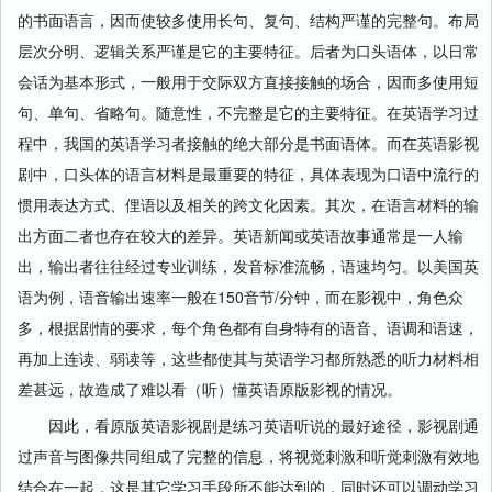
的书面语言，因而使较多使用长句、复句、结构严谨的完整句。布局
层次分明、逻辑关系严谨是它的主要特征。后者为口头语体，以日常
会话为基本形式，一般用于交际双方直接接触的场合，因而多使用短
句、单句、省略句。随意性，不完整是它的主要特征。在英语学习过
程中，我国的英语学习者接触的绝大部分是书面语体。而在英语影视
剧中，口头体的语言材料是最重要的特征，具体表现为口语中流行的
惯用表达方式、俚语以及相关的跨文化因素。其次，在语言材料的输
出方面二者也存在较大的差异。英语新闻或英语故事通常是一人输
出，输出者往往经过专业训练，发音标准流畅，语速均匀。以美国英
语为例，语音输出速率一般在150音节/分钟，而在影视中，角色众
多，根据剧情的要求，每个角色都有自身特有的语音、语调和语速，
再加上连读、弱读等，这些都使其与英语学习都所熟悉的听力材料相
差甚远，故造成了难以看（听）懂英语原版影视的情况。
因此，看原版英语影视剧是练习英语听说的最好途径，影视剧通
过声音与图像共同组成了完整的信息，将视觉刺激和听觉刺激有效地
结合在一起，这是其它学习手段所不能达到的，同时还可以调动学习