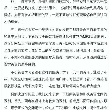
四、一部章节或一部电影里面的典型句子和精彩对白记录完毕之
后，一定要趁热打铁，想办法用上。（如通过写博客或者到英语角去
操练。如果有参加培训班的话，一定不要放过任何能锻炼自己演讲口
才的机会。）
五、再告诉大家一个绝活：如果你发现了那种让自己百看不厌的
经典英文影片，不妨通过全能音频转换通软件将它的MP3提取出来，
然后到网站上下载完整的英文字幕，再用LRC歌词编辑器将它做成同
步显示歌词文本，放到自己的MP3或者电脑里，随时温习，处处操
练。不知不觉这部影片的精髓尽入脑海，随时引用。从而达到通过影
视学英语的最终目的。
不少英语学习者都有这样的困惑：学了十几年的英语，通过了考
试，能完全听懂标准语速的英语新闻广播，可就是听（看）不懂英语
原版影视剧（无中文字幕），这使他们开始怀疑自己的听力能力。
要解决这个问题，我们先来了解一下新闻英语和影视英语之间的
区别。首先，两者在语体上有较大的区别。前者是书面语体的口头形
式，用于正式的交际场合，经过加工和润饰，比较文雅，是合乎标准