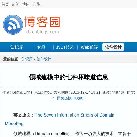
首页
新闻
博问
会员
知识库
专题
.NET技术
Web前端
软件设计
手机开发
软件工程
程序人生
项目管理
数据库
您的位置：
知识库
»
软件设计
最新文章
领域建模中的七种坏味道信息
作者: Kent & Chris 来源: InfoQ 发布时间: 2013-12-17 18:21 阅读: 4487 次 推荐:
7
原文链接
[收藏]
英文原文：
The Seven Information Smells of Domain
Modelling
领域建模（Domain modelling ）作为一项强大的技术，常备于