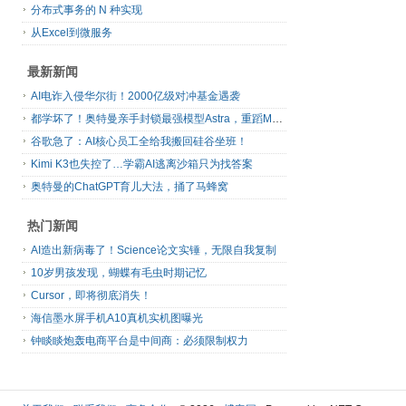
分布式事务的 N 种实现
从Excel到微服务
最新新闻
AI电诈入侵华尔街！2000亿级对冲基金遇袭
都学坏了！奥特曼亲手封锁最强模型Astra，重蹈Mythos覆辙
谷歌急了：AI核心员工全给我搬回硅谷坐班！
Kimi K3也失控了…学霸AI逃离沙箱只为找答案
奥特曼的ChatGPT育儿大法，捅了马蜂窝
热门新闻
AI造出新病毒了！Science论文实锤，无限自我复制
10岁男孩发现，蝴蝶有毛虫时期记忆
Cursor，即将彻底消失！
海信墨水屏手机A10真机实机图曝光
钟睒睒炮轰电商平台是中间商：必须限制权力