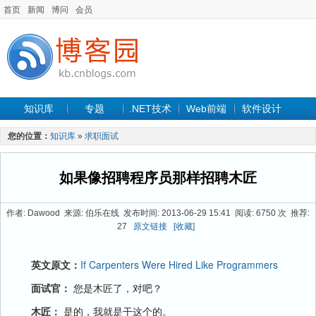
首页
新闻
博问
会员
知识库
专题
.NET技术
Web前端
软件设计
手机开发
软件工程
程序人生
项目管理
数据库
您的位置：
知识库
»
求职面试
最新文章
如果像招聘程序员那样招聘木匠
作者: Dawood 来源: 伯乐在线 发布时间: 2013-06-29 15:41 阅读: 6750 次 推荐:
27
原文链接
[收藏]
英文原文：
If Carpenters Were Hired Like Programmers
面试官：
您是木匠了，对吧？
木匠：
是的，我就是干这个的。