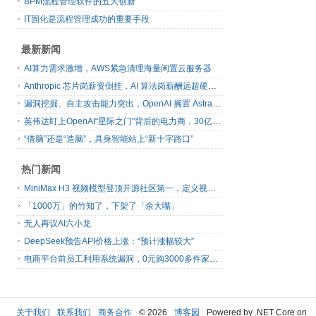
BPM流程管理软件的五大创新
IT固化是流程管理成功的重要手段
最新新闻
AI算力需求激增，AWS紧急清理海量闲置云服务器
Anthropic 芯片岗薪资倒挂，AI 算法岗薪酬远超硬件工程师
漏洞挖掘、自主攻击能力突出，OpenAI 搁置 Astra 模型发布
英伟达盯上OpenAI“星际之门”背后的电力商，30亿美元直接入股
“借脑”还是“造脑”，具身智能站上“新十字路口”
热门新闻
MiniMax H3 视频模型登顶开源社区第一，定义视频模型领域“斩杀线”
「1000万」的竹知了，下架了「余大嘴」
无人再议AI六小龙
DeepSeek预告API价格上涨：“预计涨幅较大”
电商平台前员工利用系统漏洞，0元购3000多件家电！
关于我们
联系我们
商务合作
© 2026
博客园
Powered by .NET Core on