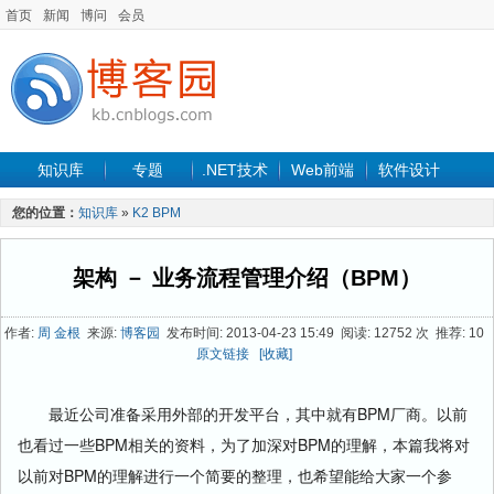
首页
新闻
博问
会员
知识库
专题
.NET技术
Web前端
软件设计
手机开发
软件工程
程序人生
项目管理
数据库
您的位置：
知识库
»
K2 BPM
最新文章
架构 － 业务流程管理介绍（BPM）
作者:
周 金根
来源:
博客园
发布时间: 2013-04-23 15:49 阅读: 12752 次 推荐: 10
原文链接
[收藏]
最近公司准备采用外部的开发平台，其中就有BPM厂商。以前
也看过一些BPM相关的资料，为了加深对BPM的理解，本篇我将对
以前对BPM的理解进行一个简要的整理，也希望能给大家一个参