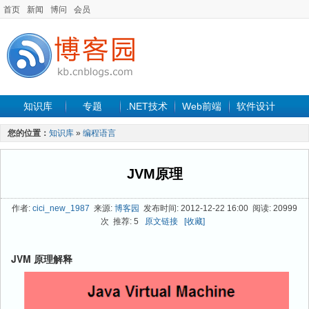
首页
新闻
博问
会员
知识库
专题
.NET技术
Web前端
软件设计
手机开发
软件工程
程序人生
项目管理
数据库
您的位置：
知识库
»
编程语言
最新文章
JVM原理
作者:
cici_new_1987
来源:
博客园
发布时间: 2012-12-22 16:00 阅读: 20999
次 推荐: 5
原文链接
[收藏]
JVM 原理解释