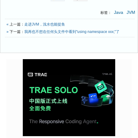
Java
JVM
标签：
«
上一篇：
走进JVM，浅水也能捉鱼
»
下一篇：
我再也不想在任何头文件中看到"using namespace xxx;"了