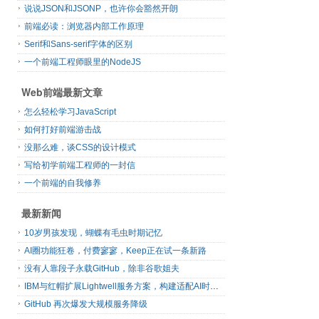
说说JSON和JSONP，也许你会豁然开朗
前端必读：浏览器内部工作原理
Serif和Sans-serif字体的区别
一个前端工程师眼里的NodeJS
Web前端最新文章
怎么轻松学习JavaScript
如何打好前端游击战
没那么难，谈CSS的设计模式
写给初学前端工程师的一封信
一个前端的自我修养
最新新闻
10岁男孩发现，蝴蝶有毛虫时期记忆
AI圈功能狂卷，付费寥寥，Keep正在试一条新路
没有人靠段子永载GitHub，除非谷歌姐夫
IBM与红帽扩展Lightwell服务方案，构建适配AI时代开源生态的可信基础设施
GitHub 再次爆发大规模服务降级