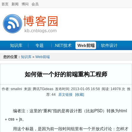
首页
新闻
博问
会员
知识库
专题
.NET技术
Web前端
软件设计
手机开发
软件工程
程序人生
项目管理
数据库
您的位置：
知识库
»
Web前端
最新文章
如何做一个好的前端重构工程师
作者: smallni 来源: 腾讯TGideas 发布时间: 2013-01-05 16:58 阅读: 14978 次 推
荐: 44
原文链接
[收藏]
编者注：这里的“重构”指的是将设计图（比如PSD）转换为html
+ css + js。
用这个标题，是因为前一段时间组里有一个开放式讨论：怎样才