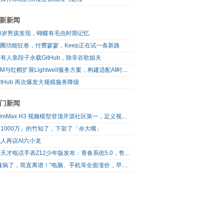
新新闻
10岁男孩发现，蝴蝶有毛虫时期记忆
I圈功能狂卷，付费寥寥，Keep正在试一条新路
有人靠段子永载GitHub，除非谷歌姐夫
IBM与红帽扩展Lightwell服务方案，构建适配AI时代开源生态的可信基础设施
itHub 再次爆发大规模服务降级
门新闻
MiniMax H3 视频模型登顶开源社区第一，定义视频模型领域“斩杀线”
1000万」的竹知了，下架了「余大嘴」
人再议AI六小龙
小天才电话手表Z12少年版发布：青春系统5.0，售价2699元起
“涨疯了，简直离谱！”电脑、手机等全面涨价，早买一个多月省2100元