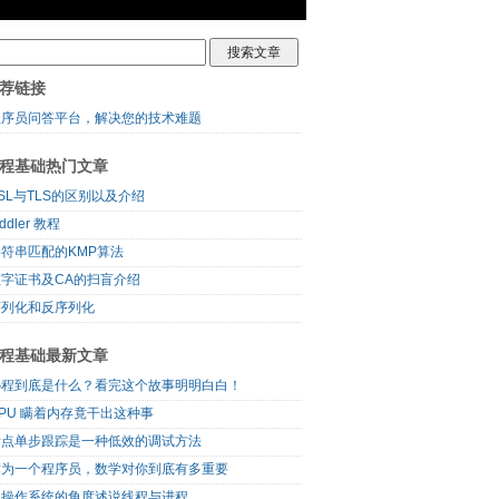
荐链接
程序员问答平台，解决您的技术难题
程基础热门文章
SL与TLS的区别以及介绍
iddler 教程
字符串匹配的KMP算法
数字证书及CA的扫盲介绍
序列化和反序列化
程基础最新文章
协程到底是什么？看完这个故事明明白白！
PU 瞒着内存竟干出这种事
断点单步跟踪是一种低效的调试方法
作为一个程序员，数学对你到底有多重要
以操作系统的角度述说线程与进程