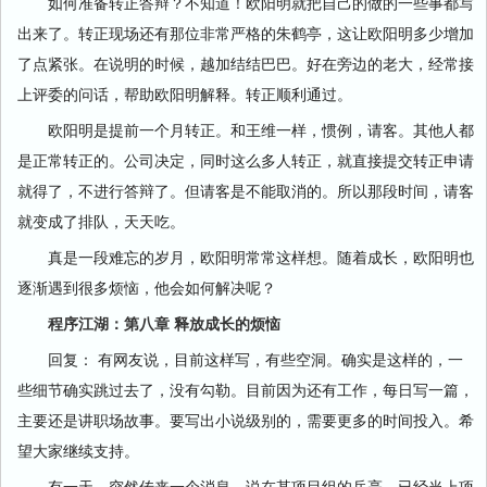
如何准备转正答辩？不知道！欧阳明就把自己的做的一些事都写
出来了。转正现场还有那位非常严格的朱鹤亭，这让欧阳明多少增加
了点紧张。在说明的时候，越加结结巴巴。好在旁边的老大，经常接
上评委的问话，帮助欧阳明解释。转正顺利通过。
欧阳明是提前一个月转正。和王维一样，惯例，请客。其他人都
是正常转正的。公司决定，同时这么多人转正，就直接提交转正申请
就得了，不进行答辩了。但请客是不能取消的。所以那段时间，请客
就变成了排队，天天吃。
真是一段难忘的岁月，欧阳明常常这样想。随着成长，欧阳明也
逐渐遇到很多烦恼，他会如何解决呢？
程序江湖：第八章 释放成长的烦恼
回复： 有网友说，目前这样写，有些空洞。确实是这样的，一
些细节确实跳过去了，没有勾勒。目前因为还有工作，每日写一篇，
主要还是讲职场故事。要写出小说级别的，需要更多的时间投入。希
望大家继续支持。
有一天，突然传来一个消息。说在某项目组的岳亮，已经当上项