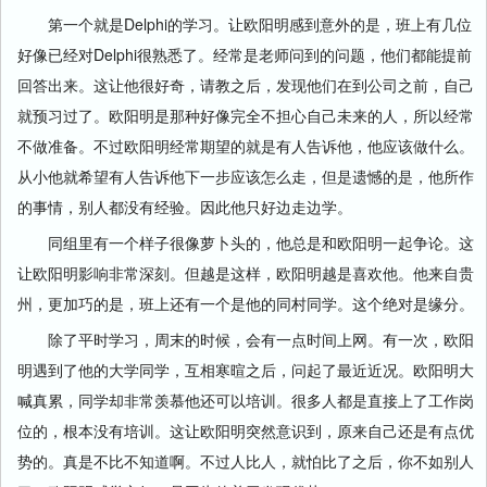
第一个就是Delphi的学习。让欧阳明感到意外的是，班上有几位
好像已经对Delphi很熟悉了。经常是老师问到的问题，他们都能提前
回答出来。这让他很好奇，请教之后，发现他们在到公司之前，自己
就预习过了。欧阳明是那种好像完全不担心自己未来的人，所以经常
不做准备。不过欧阳明经常期望的就是有人告诉他，他应该做什么。
从小他就希望有人告诉他下一步应该怎么走，但是遗憾的是，他所作
的事情，别人都没有经验。因此他只好边走边学。
同组里有一个样子很像萝卜头的，他总是和欧阳明一起争论。这
让欧阳明影响非常深刻。但越是这样，欧阳明越是喜欢他。他来自贵
州，更加巧的是，班上还有一个是他的同村同学。这个绝对是缘分。
除了平时学习，周末的时候，会有一点时间上网。有一次，欧阳
明遇到了他的大学同学，互相寒暄之后，问起了最近近况。欧阳明大
喊真累，同学却非常羡慕他还可以培训。很多人都是直接上了工作岗
位的，根本没有培训。这让欧阳明突然意识到，原来自己还是有点优
势的。真是不比不知道啊。不过人比人，就怕比了之后，你不如别人