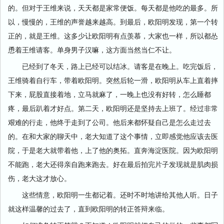
的。但对于王维来说，天天都是家常便饭。每天都是他吃的最多。所
以，慢慢的，王维的声誉越来越高。到最后，欧阳明发现，第一个转
正的，就是王维。这多少让欧阳明有点羡慕，大家也一样，所以都怂
恿着王维请客。单身男子汉嘛，这方面当然当仁不让。
已经到了冬天，路上已经可以结冰。请客是在晚上。吃完饭后，
王维骑着自行车，带着欧阳明。突然后轮一滑，欧阳明从车上直着摔
下来，屁股直接着地，立马就麻了，一晚上也没有好转，怎么睡都
疼，最后趴着才好点。第二天，欧阳明还是坚持去上班了。经过非常
艰难的行走，他终于走到了公司。他后来都怀疑自己是怎么走过去
的。在和大家的聊天中，老大知道了这个事情，立即感觉他应该去医
院，于是老大就带着他，上了他的奥拓。直奔海淀医院。因为欧阳明
不能跑，老大还得亲自跑来跑去。好在最后拍完片子发现就是肌肉损
伤，老大这才放心。
这些情意，欧阳明一生都记着。还时不时地讲给其他人听。日子
就这样温馨的过去了，直到欧阳明的转正答辩来临。