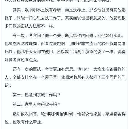
些人喜欢在离家近的地方找。有些人甚至到自己的家乡去找。
其实，欧阳明不是没有考研，而是没考上。那么他就没有其他选
择了，只能一门心思去找工作了。其实面试也挺有意思的。他发现很
多门派的面试方法都不一样。
有一次，考官问了他一个关于断点续传的问题，问他如何实现。
他虽然没吃过鹿肉，但看过鹿跑啊。那时候非常流行的软件就是网络
蚂蚁，他几乎天天都在使用。所以就半猜测半演绎的说了一堆。说得
好像考官还直点头。
还有一次的面试，考官更加有意思。他们把一大堆来准备投靠的
人，全部安排坐在一个屋子里，然后对着所有人都问了三个同样的问
题：
第一、愿意到京城工作吗？
第二、家里人舍得你去吗？
然后依次回答。轮到欧阳明的时候，他就说他愿意，家里都舍得
他，他没有什么牵挂。