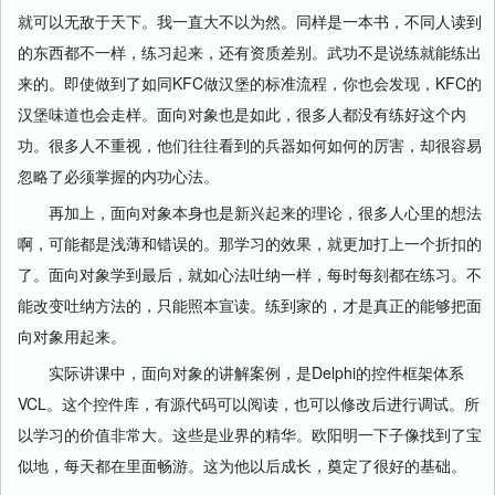
就可以无敌于天下。我一直大不以为然。同样是一本书，不同人读到
的东西都不一样，练习起来，还有资质差别。武功不是说练就能练出
来的。即使做到了如同KFC做汉堡的标准流程，你也会发现，KFC的
汉堡味道也会走样。面向对象也是如此，很多人都没有练好这个内
功。很多人不重视，他们往往看到的兵器如何如何的厉害，却很容易
忽略了必须掌握的内功心法。
再加上，面向对象本身也是新兴起来的理论，很多人心里的想法
啊，可能都是浅薄和错误的。那学习的效果，就更加打上一个折扣的
了。面向对象学到最后，就如心法吐纳一样，每时每刻都在练习。不
能改变吐纳方法的，只能照本宣读。练到家的，才是真正的能够把面
向对象用起来。
实际讲课中，面向对象的讲解案例，是Delphi的控件框架体系
VCL。这个控件库，有源代码可以阅读，也可以修改后进行调试。所
以学习的价值非常大。这些是业界的精华。欧阳明一下子像找到了宝
似地，每天都在里面畅游。这为他以后成长，奠定了很好的基础。