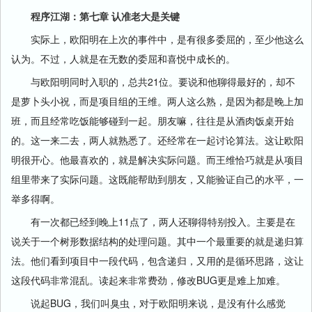
程序江湖：第七章 认准老大是关键
实际上，欧阳明在上次的事件中，是有很多委屈的，至少他这么
认为。不过，人就是在无数的委屈和喜悦中成长的。
与欧阳明同时入职的，总共21位。要说和他聊得最好的，却不
是萝卜头小祝，而是项目组的王维。两人这么熟，是因为都是晚上加
班，而且经常吃饭能够碰到一起。朋友嘛，往往是从酒肉饭桌开始
的。这一来二去，两人就熟悉了。还经常在一起讨论算法。这让欧阳
明很开心。他最喜欢的，就是解决实际问题。而王维恰巧就是从项目
组里带来了实际问题。这既能帮助到朋友，又能验证自己的水平，一
举多得啊。
有一次都已经到晚上11点了，两人还聊得特别投入。主要是在
说关于一个树形数据结构的处理问题。其中一个最重要的就是递归算
法。他们看到项目中一段代码，包含递归，又用的是循环思路，这让
这段代码非常混乱。读起来非常费劲，修改BUG更是难上加难。
说起BUG，我们叫臭虫，对于欧阳明来说，是没有什么感觉