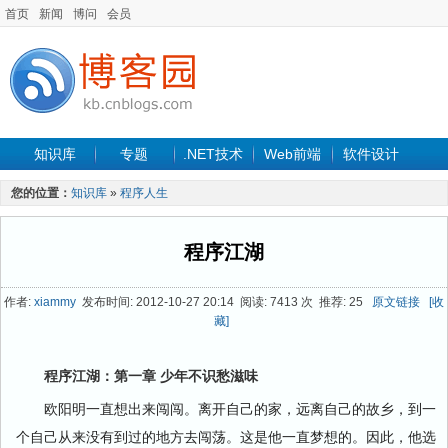
首页
新闻
博问
会员
知识库
专题
.NET技术
Web前端
软件设计
手机开发
软件工程
程序人生
项目管理
数据库
您的位置：
知识库
»
程序人生
最新文章
程序江湖
作者:
xiammy
发布时间: 2012-10-27 20:14 阅读: 7413 次 推荐: 25
原文链接
[收
藏]
程序江湖：第一章 少年不识愁滋味
欧阳明一直想出来闯闯。离开自己的家，远离自己的故乡，到一
个自己从来没有到过的地方去闯荡。这是他一直梦想的。因此，他选