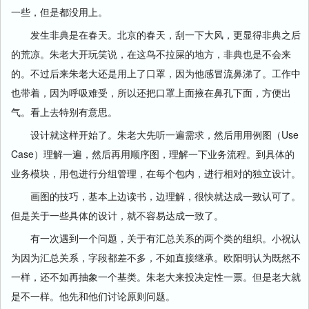
一些，但是都没用上。
发生非典是在春天。北京的春天，刮一下大风，更显得非典之后
的荒凉。朱老大开玩笑说，在这鸟不拉屎的地方，非典也是不会来
的。不过后来朱老大还是用上了口罩，因为他感冒流鼻涕了。工作中
也带着，因为呼吸难受，所以还把口罩上面掖在鼻孔下面，方便出
气。看上去特别有意思。
设计就这样开始了。朱老大先听一遍需求，然后用用例图（Use
Case）理解一遍，然后再用顺序图，理解一下业务流程。到具体的
业务模块，用包进行分组管理，在每个包内，进行相对的独立设计。
画图的技巧，基本上边读书，边理解，很快就达成一致认可了。
但是关于一些具体的设计，就不容易达成一致了。
有一次遇到一个问题，关于有汇总关系的两个类的组织。小祝认
为因为汇总关系，字段都差不多，不如直接继承。欧阳明认为既然不
一样，还不如再抽象一个基类。朱老大来投决定性一票。但是老大就
是不一样。他先和他们讨论原则问题。