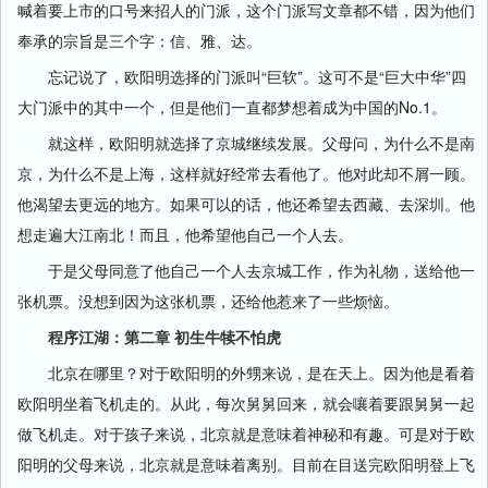
喊着要上市的口号来招人的门派，这个门派写文章都不错，因为他们
奉承的宗旨是三个字：信、雅、达。
忘记说了，欧阳明选择的门派叫“巨软”。这可不是“巨大中华”四
大门派中的其中一个，但是他们一直都梦想着成为中国的No.1。
就这样，欧阳明就选择了京城继续发展。父母问，为什么不是南
京，为什么不是上海，这样就好经常去看他了。他对此却不屑一顾。
他渴望去更远的地方。如果可以的话，他还希望去西藏、去深圳。他
想走遍大江南北！而且，他希望他自己一个人去。
于是父母同意了他自己一个人去京城工作，作为礼物，送给他一
张机票。没想到因为这张机票，还给他惹来了一些烦恼。
程序江湖：第二章 初生牛犊不怕虎
北京在哪里？对于欧阳明的外甥来说，是在天上。因为他是看着
欧阳明坐着飞机走的。从此，每次舅舅回来，就会嚷着要跟舅舅一起
做飞机走。对于孩子来说，北京就是意味着神秘和有趣。可是对于欧
阳明的父母来说，北京就是意味着离别。目前在目送完欧阳明登上飞