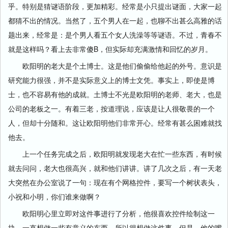
乎。特别是猜谜语阶段，更加精彩。经常是小只提出谜面，大家一起
都猜不出的情况。当然了，五个男人在一起，也聊不出甚么高雅的话
题出来，经常是：是个男人看五个女人洗澡等等谜语。不过，青春不
就是这样吗？看上去非常傻B，但实际却充满激情和回忆的岁月。
欧阳明的老大是个土博士。这是他们偷偷给他起的外号。意识是
研究能力很强，并不是实际意义上的博士文凭。事实上，即使是博
士，也不容易有他的成就。土博士不光是欧阳明的老师、老大，也是
公司的老板之一。有着三老，按道理说，应该是让人很敬畏的一个
人，但却十分随和。这让欧阳明他们非常开心。经常有甚么困难就找
他去。
上一个任务完成之后，欧阳明就发现老大在忙一些东西，有时候
就去问问，老大也很高兴，就和他们讲讲。讲了几次之后，有一天老
大突然在办公室说了一句：现在有个网格控件，要写一个树状表头，
小祝和小明，你们谁来做啊？
欧阳明心里立即对这件事进行了分析，他很喜欢控件绘制这一
块，一直想做一些有意义的东西，所以很想做这件事。但是，他的嘴