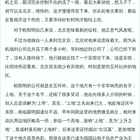
机之后，眼泪完全控制不住的流了一路。最后大家劝他，想儿子了，
就可以去北京，很快的。这才慢慢停息下来。但从此每次离别，都会
反复揭开这个伤疤，又要等待好长时间才能结上疤。
对于欧阳明自己来说，北京意味着新的征程。他正意气风发呢。
不过当他独自一人来到北京后，北京对他来说意味着大。因为从
机场到公司总共花了两个多小时。等到他赶到公司了，公司已经下班
了，没有人接待他了。他只能就近找了一个宾馆住下来。说是宾馆，
比招待所还要差。北京其实很少有宾馆的。特别是那些五环以外的地
区。
欧阳明的公司就是在五环外。这个地方有一个非常响亮的名字：
上地。关于这个名字，还闹了很多笑话，他在向很多人介绍的时候，
别人总是误解为“上帝”。其实，“上地”之名由来已久，地处海淀区中
东部，南临圆明园遗址不远。早年间因这里的地势微见岗丘，相对来
说比周边地区略高一些，形似一个高地，故称“上地”，意为“上升之
地”，形成村落后称“上地村”。后来这里还挖掘出“古汉墓”，更加增加
了这个地方高贵色彩。而现在这里已成为我国以电子信息产业为主