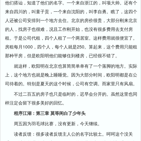
他们搭讪，知道了他们的名字。一个来自浙江的，叫项大帅。还有个
来自四川的，叫童子贡，一个来自沈阳的，叫李自勇。瞧了，这四个
人还被公司安排到一个地方去住。北京的房价很贵，大部分刚来北京
的人，找房子也很难，况且工作刚开始，也没有很多费用去支付房
租。于是公司代租，四个人租了一个两居室。这样费用就很便宜了。
房租每月1000，四个人，每个人就是250。算起来，这个费用只能租
那种平房，但是欧阳明他们能够住到楼房，已经很不错了。
就这样，欧阳明在北京也算简简单单有了一个落脚的地方。实际
上，这个地方也就是晚上睡睡觉。因为大部分时间，欧阳明都是在公
司待着的。特别是夏天的这个时候，公司有空调。而家里只有风扇。
不过二百五的房子也只是临时的，迟早会分开的。虽然这里也同
样注定会留下很多美好的回忆。
程序江湖：第三章 莫等闲白了少年头
周五因为羽毛球比赛，没有更新，今天继续。
读者反馈：很多读者反馈主人公的名字比较土。呵呵这个没关