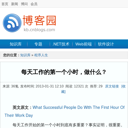
首页
新闻
博问
会员
知识库
专题
.NET技术
Web前端
软件设计
手机开发
软件工程
程序人生
项目管理
数据库
您的位置：
知识库
»
程序人生
最新文章
每天工作的第一个小时，做什么？
来源: 36氪 发布时间: 2013-01-31 12:10 阅读: 12321 次 推荐: 29
原文链接
[收
藏]
英文原文：
What Successful People Do With The First Hour Of
Their Work Day
每天工作开始的第一个小时到底有多重要？事实证明，很重要。