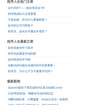
程序人生热门文章
从P1到P7——我在淘宝这7年
程序猿媳妇儿注意事项
可是姑娘，你为什么要编程呢？
技术的正宗与野路子
程序员，如何从平庸走向理想？
程序人生最新文章
如何高效的学习技术
程序员的重复劳动陷阱
如何阅读技术书籍
你解决的问题比你编写的代码更重要！
程序员，为什么千万不要重写代码？
最新新闻
SpaceX最快下周完成600亿美元收购Cursor
10岁男孩发现，蝴蝶有毛虫时期记忆
AI圈功能狂卷，付费寥寥，Keep正在试一条新路