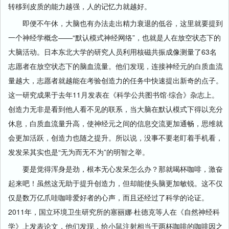
转移到皮质的能力越强，人的记忆力就越好。
即便不午休，大脑也有办法走出精力衰退的低谷，这里就要提到
一个神经学概念——“默认模式神经网络”，也就是人在放空状态下的
大脑活动。日本东北大学的研究人员利用核磁共振成像测量了63名
志愿者在放空状态下的脑血流量。他们发现，连接神经元的白质血流
量越大，志愿者就越能在考验创造力的任务中快速提出新奇的点子。
这一研究成果于去年11月发表在《科学公共图书馆·综合》杂志上。
创造力无非是看到他人看不见的联系，当大脑在默认模式下得以充分
休息，白质血流量升高，使神经元之间的信息交流更加通畅，思维就
会更加活跃，创造力也随之提升。所以说，没事不要老盯着手机看，
发发呆其实也是“无为而无不为”的明智之举。
要是觉得浑身是劲，根本无心发呆怎么办？那就喝杯咖啡，激奋
起来吧！虽然这无助于提升创造力，但却能使头脑更加敏锐。这不仅
仅是数万亿爪哇咖啡爱好者的心声，而且还经过了科学的论证。
2011年，国立环境卫生研究所的塞丽娜·杜德克等人在《自然神经科
学》上发表论文，他们发现，给小鼠注射相当于两杯咖啡的咖啡因之