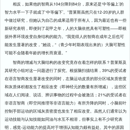
相反，如果他的智商从104分降到84分，原来还是‘中等偏上’的
智力水平一下子就成了‘中等偏下’。”普莱斯虽然只在12-20岁的人群
中做过研究，但她认为自己的成果适用于所有人，因为最近也有一些
新研究表明，即便到了花甲之年，人的大脑依然具有可塑性——即根
据外界环境改变自身结构的能力。“我觉得人的智商在成年之后也可
能发生显著的改变，”她说，“（青少年时期表现出来的）大脑可塑性
可能不会随着年龄的增长而衰退。”
智商的增减与大脑结构的改变究竟存在着怎样的联系？普莱斯及
其研究小组对这一问题进行了探究。根据脑扫描结果，39%的受试者
在语言智商发生显著改变的同时，左脑运动皮质的部分区域灰质密度
和灰质体积都发生了相应改变（即神经元的数量有所增减），这些区
域在人们阅读、说话、辨识事物的过程中会被激活；21%的受试者在
非语言智商（即空间推理等非语言能力）有所升降的同时，小脑前叶
控制手部运动的区域灰质密度也发生了相应改变。虽然人们通常以为
运动技能与认知技能如同油与水互不相溶，但事实上有不少研究表
明，感觉-运动能力的提高对于增强认知能力颇有益处。其中的原因