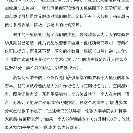
加健康？去你的），稍加琢磨便可读懂有关致病因子的医学研究，稍
加点拨便可想通欧元解体对我们的养老金折子有什么影响，稍事思考
便可参透职场、情场、沙场上的正确抉择。
去年的一项研究引起了我们的注意。传统观念认为，人的智商在
幼儿期就已定型，此后要想改变非常困难；但此项研究表明，智商不
仅可以提升，而且还不是一两分的小数目。根据《自然》杂志去年9
月刊载的这篇独具开创性的学术论文，4年的功夫就足以让人的智商
提升21分（弄不好的话也可以降低18分）。
高智商所带来的，不仅仅是门萨俱乐部的船票和令人艳羡的相亲
资本。智商测试考验的是人的工作记忆力（短期记忆力）、空间感知
力、图像识别力等一系列重要能力，全方位反映了一个人在空间、语
言、分析乃至更深层次领域的认知技能。在这个测试中，“能进步20
分就已经很了不起了，”上述研究的领导者、伦敦大学学院认知科学
家凯茜·普莱斯表示，“如果一个人的智商能从110分升到130分，他就
能从‘智力平平之辈’一跃成为‘智力超群者’。