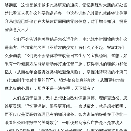
够彻底，这也是越来越多此类研究的通病。记忆训练对大脑的好处当
然比看真人秀什么的要靠谱得多，但这些训练充其量也就能够让你更
容易想起已经储存在大脑皮层周围的零散信息，对于增长知识、提高
智商意义不大。
它们不会告诉你美联储是怎么运作的、南北战争时期输的为什么
是南方、毕加索的名画《亚维农的少女》有什么了不起、Word为什
么会崩溃。它们更不会给你带来改善日常生活的宝典秘籍。试想，如
果有一种健脑方法能够帮助你打通任督二脉，获得非凡的理解力和记
忆力（从而在年金投资这类领域避免风险）、掌握驰骋职场的小窍门
（比如制作动感十足的PPT)、锻炼整合信息的能力（从而更好地揣
摩老板的心思），那岂不是一法在手，天下我有？
人们热衷于健脑，无非是想让自己知识更渊博、理解更透彻、思
维更灵活、记忆更深刻、眼界更开阔。一言以蔽之，就是想变聪明，
而不仅仅是要高效管理已有的知识储备。智力训练的好处在于你能一
眼看出公司年报中的关键数字，一听便知商家和广告是不是在坑人
（使用XX装瓶机，“增强鱼缸水的分子架构”，让您的宠物暹罗斗鱼更