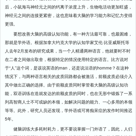
后，小鼠海马神经元之间的钙离子浓度上升，生物电活动更加旺盛，
神经元之间的连接更紧密，这也意味着大脑的学习能力和记忆力变得
更强。
要想改善大脑的高级认知功能，有一种方法最可靠，也最困难，
那就是学外语。根据加拿大约克大学的认知学家艾伦·比亚威斯托等
人去年2月发布的研究成果，当一个人精通两种语言，他就要时不时
在二者之间做出取舍，根据特定的情况使用特定的语言。比方说对
于“人”这个词，是该说英语的man，还是说法语的homme？在这种
情况下，与两种语言相关的皮质回路都会被激活，前额皮质必须介入
其中做出正确的选择。由于前额皮质同时掌管着大脑的高级认知功
能，双语训练在造就发达的前额皮质的同时，也在无形中锻炼了一系
列高智商人士不可或缺的本领，如解决问题的能力、一心多用的本领
等等。此外，研究人员还发现，学外语或可将痴呆症的发作时间推迟
5年。
健脑训练大多耗时耗力，更不要说掌握一门外语了，因此，人们