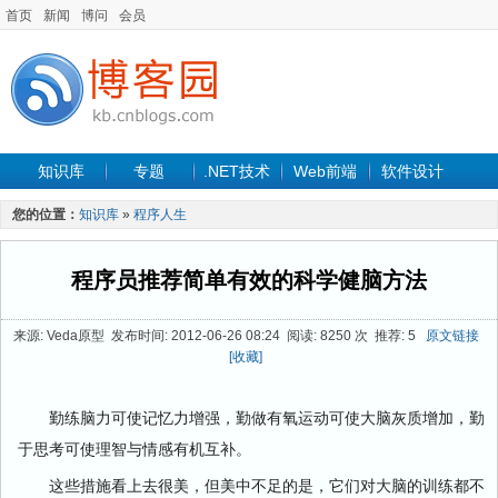
首页
新闻
博问
会员
知识库
专题
.NET技术
Web前端
软件设计
手机开发
软件工程
程序人生
项目管理
数据库
您的位置：
知识库
»
程序人生
最新文章
程序员推荐简单有效的科学健脑方法
来源: Veda原型 发布时间: 2012-06-26 08:24 阅读: 8250 次 推荐: 5
原文链接
[收藏]
勤练脑力可使记忆力增强，勤做有氧运动可使大脑灰质增加，勤
于思考可使理智与情感有机互补。
这些措施看上去很美，但美中不足的是，它们对大脑的训练都不