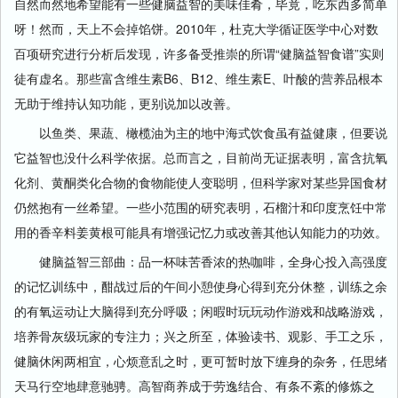
自然而然地希望能有一些健脑益智的美味佳肴，毕竟，吃东西多简单
呀！然而，天上不会掉馅饼。2010年，杜克大学循证医学中心对数
百项研究进行分析后发现，许多备受推崇的所谓“健脑益智食谱”实则
徒有虚名。那些富含维生素B6、B12、维生素E、叶酸的营养品根本
无助于维持认知功能，更别说加以改善。
以鱼类、果蔬、橄榄油为主的地中海式饮食虽有益健康，但要说
它益智也没什么科学依据。总而言之，目前尚无证据表明，富含抗氧
化剂、黄酮类化合物的食物能使人变聪明，但科学家对某些异国食材
仍然抱有一丝希望。一些小范围的研究表明，石榴汁和印度烹饪中常
用的香辛料姜黄根可能具有增强记忆力或改善其他认知能力的功效。
健脑益智三部曲：品一杯味苦香浓的热咖啡，全身心投入高强度
的记忆训练中，酣战过后的午间小憩使身心得到充分休整，训练之余
的有氧运动让大脑得到充分呼吸；闲暇时玩玩动作游戏和战略游戏，
培养骨灰级玩家的专注力；兴之所至，体验读书、观影、手工之乐，
健脑休闲两相宜，心烦意乱之时，更可暂时放下缠身的杂务，任思绪
天马行空地肆意驰骋。高智商养成于劳逸结合、有条不紊的修炼之