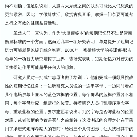
尚不明确，但足以说明，人脑两大系统之间的联系可能比人们想象的
更加紧密。因此，学做针线活、欣赏古典音乐、掌握一门杂耍可能都
是行之有效的健脑益智活动。
虽然人们一直认为，作为“大脑便签本”的短期记忆只不过是智商
衡量标准的一个方面，然而近几年一项研究表明，单是提升了短期记
忆力可能就足以提升综合智商。2008年，密歇根大学的苏珊娜·耶吉
领导的一项智力研究震惊了业界，该研究表明，短期记忆力对智力的
直接促进作用可能超乎任何人的想象。
研究人员对一批成年志愿者做了培训，让他们完成一项颇具挑战
性的短期记忆任务：一边听研究人员说的一连串字母，一边同时看好
几个电脑屏幕上显示的蓝色方框的位置，每个屏幕的蓝框位置各不相
同，每个字母对应一组蓝框的位置。接着研究人员打乱顺序重念字
母、重放蓝框的位置，要求志愿者说出听到的字母是否与蓝框的位置
对应，或者蓝框的位置是否与之前相符（这项测试的合理之处在于采
用了渐进式矩阵考察人的智商：给出三个几何图形，让人找出其中的