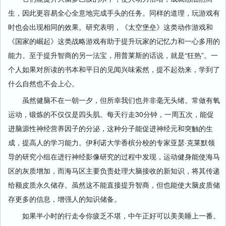
生，因此更容易全心全意地完成手头的任务。同样的道理，玩游戏有
时也会出现相同的效果。研究表明，《太空堡垒》这类动作游戏和
《国家的崛起》这类战略游戏有助于提升玩家的记忆力和一心多用的
能力。至于提升智商的另一法宝，用普莱斯的话说，就是“狂热”。一
个人如果对所读的书本和平日的见闻兴味索然，提不起劲来，学到了
什么自然也不会上心。
虽然健脑不在一朝一夕，但所幸我们也并非毫无头绪。常做有氧
运动，锻炼的不仅仅是四头肌。每天行走30分钟，一周五次，能促
进脑源性神经营养因子的分泌，这种分子能促进神经元和突触的生
成，提高人的学习能力。伊利诺大学香槟分校的专家亚瑟·克莱默领
导的研究小组在进行神经影像研究的过程中发现，运动健身能使海马
区的灰质增加，而海马区主要负责处理大脑接收的新知识，将其传递
给额皮质永久储存。虽然这不能直接提升智商，但也能使大脑皮质储
存更多的信息，增强人的知识储备。
如果半小时的行走令你疲乏不堪，中午正好可以美美睡上一番。