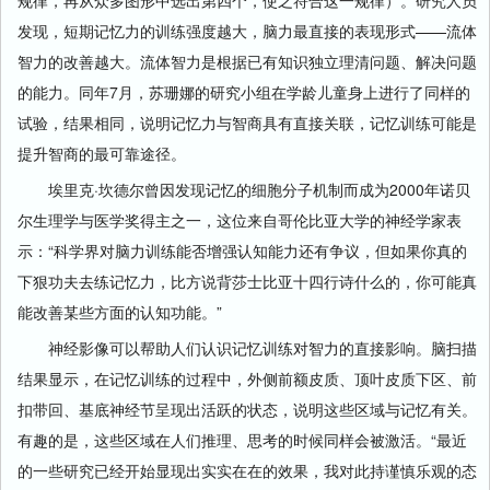
规律，再从众多图形中选出第四个，使之符合这一规律）。研究人员
发现，短期记忆力的训练强度越大，脑力最直接的表现形式——流体
智力的改善越大。流体智力是根据已有知识独立理清问题、解决问题
的能力。同年7月，苏珊娜的研究小组在学龄儿童身上进行了同样的
试验，结果相同，说明记忆力与智商具有直接关联，记忆训练可能是
提升智商的最可靠途径。
埃里克·坎德尔曾因发现记忆的细胞分子机制而成为2000年诺贝
尔生理学与医学奖得主之一，这位来自哥伦比亚大学的神经学家表
示：“科学界对脑力训练能否增强认知能力还有争议，但如果你真的
下狠功夫去练记忆力，比方说背莎士比亚十四行诗什么的，你可能真
能改善某些方面的认知功能。”
神经影像可以帮助人们认识记忆训练对智力的直接影响。脑扫描
结果显示，在记忆训练的过程中，外侧前额皮质、顶叶皮质下区、前
扣带回、基底神经节呈现出活跃的状态，说明这些区域与记忆有关。
有趣的是，这些区域在人们推理、思考的时候同样会被激活。“最近
的一些研究已经开始显现出实实在在的效果，我对此持谨慎乐观的态