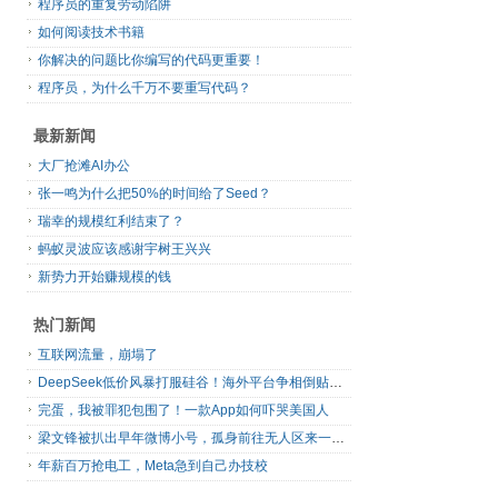
程序员的重复劳动陷阱
如何阅读技术书籍
你解决的问题比你编写的代码更重要！
程序员，为什么千万不要重写代码？
最新新闻
大厂抢滩AI办公
张一鸣为什么把50%的时间给了Seed？
瑞幸的规模红利结束了？
蚂蚁灵波应该感谢宇树王兴兴
新势力开始赚规模的钱
热门新闻
互联网流量，崩塌了
DeepSeek低价风暴打服硅谷！海外平台争相倒贴V4 Flash
完蛋，我被罪犯包围了！一款App如何吓哭美国人
梁文锋被扒出早年微博小号，孤身前往无人区来一场相当 deep 的 seek 旅行
年薪百万抢电工，Meta急到自己办技校