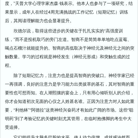
度，”天普大学心理学家杰森·钱表示。他本人也参与了一项研究，结
果显示，成年人在经过4周充满挑战的工作记忆（短期记忆）训练
后，其阅读理解能力也会显著提升。
坎德尔说，取得这些进步的关键在于扎扎实实的“高强度训
练，”而不是投机取巧的旁门左道。智商不是简简单单地吃点蓝莓、
喝点石榴汁就能提升的。智商的高低取决于神经元及神经元之间的突
触数量。学习的过程就是神经发生（神经元形成）和突触生成的过
程。
除了短期记忆力，注意力也是提高智商的突破口。神经学家已经
一再强调，良好的注意力是学习能力出类拔萃的基石，其对智商的重
要性也可想而知。在人潮熙攘的宴会上，只有用心倾听别人的介绍，
你才会知道初次见面的心仪之人姓甚名谁。正因为注意力对人如此重
要，“利他林”“阿德拉”这类神经兴奋药才有如此广阔的市场。这些“聪
明药”到了考验记忆的关键时刻尤其管用，在临时抱佛脚的考生中大
受追捧。
它们能提升大脑多巴胺的水平，使人动力倍增，成就感油然而