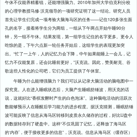
午休不仅能养精蓄锐，还能增强脑力。2010年加州大学伯克利分校
的心理学教授马修·沃克领导的一项研究证明了这一结论。研究人员
首先让学生们完成一项考验大脑海马区的任务——记住120多张生面
孔的名字，接着将学生分为两组，一组从下午两点开始午睡90分
钟，另一组不午休。结果发现，第一组学生记住的名字更多。更令人
吃惊的是，下午六点新一轮任务开始后，这组学生的表现更加突
出。“忙了一上午，人的记忆力会下降，中午如果能睡上一会儿，记
忆力不仅能复原，还会比睡前更好，”沃克说。因此，赞美耐克、谷
歌这些人性化的公司吧，它们为员工提供了午休室。
午睡为什么能增强脑力？我们可以从记录大脑活动的脑电图中一
探究竟。人在进入睡眠状态后，大脑产生睡眠纺锤波，用沃克的话
说，这就好比“香槟发酵时产生的白色泡沫”。这种脑电活动的活跃次
数能够预示人在睡醒后学习能力的进步程度。据沃克猜测，睡眠纺锤
波可能反映了信息从海马区转移到皮质永久储存的过程，好比U盘中
的数据转存到了硬盘中。这样“不仅巩固了记忆，还释放了海马区
的‘内存’，便于接收更多的信息”，沃克说。信息从海马区（缓存区）