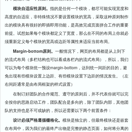
模块自适应性原则。
指的是任何一个模块，都尽可能实现宽度和
高度的自适应，非特殊情况不要设置模块的宽高，采取这种原则制作
出的模块具有很好的即插即用功能，是高效完成页面拼合工作的重要
前提。试想如果每个模块都定义了宽度，那么在不同的布局上你就必
须重新定义每个模块的宽高或边距等属性来适应当前布局。
Margin-bottom原则。
一般情况下，网页的布局都是从上到下
的流式布局（多栏结构也可以看成各栏内的流式布局），所以，我们
可以为每个模块统一预设margin-bottom，达到统一间距的目的，避
免出现有些模块设置上边距、有些模块设置下边距的情况发生。（左
右间距通常是由布局框架的样式设置）
在制订好团队的合作规范、遵守的原则后，并不代表你就可以完
全按你的思路启动工作，团队配合是多向的，除了团队内部，其他团
队的支持也是不可或缺的，所以还需要以下两个前置条件：
设计必须严格遵循栅格化。
模块是独立的，但最终模块还是嵌套
在布局中，因为我们的最终产出物是完整的静态页面，如何将分离的