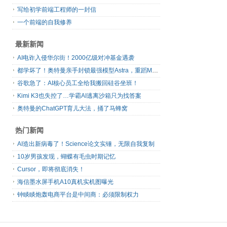
写给初学前端工程师的一封信
一个前端的自我修养
最新新闻
AI电诈入侵华尔街！2000亿级对冲基金遇袭
都学坏了！奥特曼亲手封锁最强模型Astra，重蹈Mythos覆辙
谷歌急了：AI核心员工全给我搬回硅谷坐班！
Kimi K3也失控了…学霸AI逃离沙箱只为找答案
奥特曼的ChatGPT育儿大法，捅了马蜂窝
热门新闻
AI造出新病毒了！Science论文实锤，无限自我复制
10岁男孩发现，蝴蝶有毛虫时期记忆
Cursor，即将彻底消失！
海信墨水屏手机A10真机实机图曝光
钟睒睒炮轰电商平台是中间商：必须限制权力