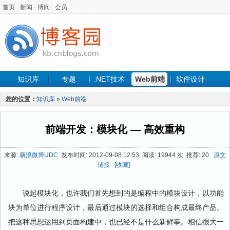
首页
新闻
博问
会员
知识库
专题
.NET技术
Web前端
软件设计
手机开发
软件工程
程序人生
项目管理
数据库
您的位置：
知识库
»
Web前端
最新文章
前端开发：模块化 — 高效重构
来源:
新浪微博UDC
发布时间: 2012-09-08 12:53 阅读: 19944 次 推荐: 20
原文
链接
[收藏]
说起模块化，也许我们首先想到的是编程中的模块设计，以功能
块为单位进行程序设计，最后通过模块的选择和组合构成最终产品。
把这种思想运用到页面构建中，也已经不是什么新鲜事。相信很大一