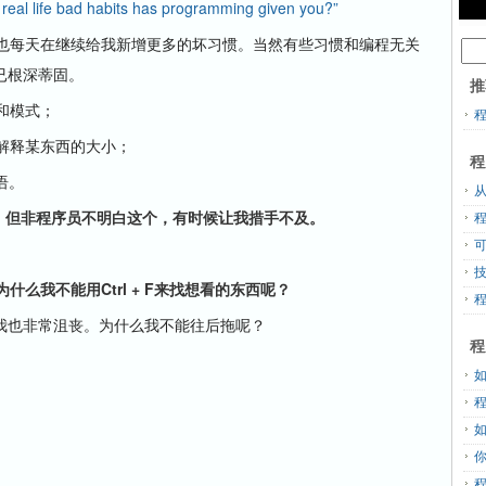
eal life bad habits has programming given you?”
也每天在继续给我新增更多的坏习惯。当然有些习惯和编程无关
已根深蒂固。
推
和模式；
解释某东西的大小；
程
语。
从
。但非程序员不明白这个，有时候让我措手不及。
么我不能用Ctrl + F来找想看的东西呢？
也非常沮丧。为什么我不能往后拖呢？
程