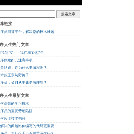
荐链接
程序员问答平台，解决您的技术难题
序人生热门文章
P1到P7——我在淘宝这7年
程序猿媳妇儿注意事项
可是姑娘，你为什么要编程呢？
技术的正宗与野路子
程序员，如何从平庸走向理想？
序人生最新文章
如何高效的学习技术
程序员的重复劳动陷阱
如何阅读技术书籍
你解决的问题比你编写的代码更重要！
程序员，为什么千万不要重写代码？