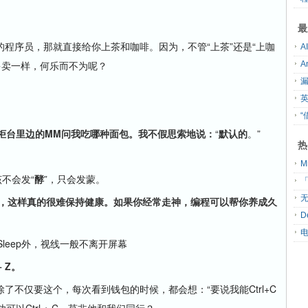
最
序员，那就直接给你上茶和咖啡。因为，不管“上茶”还是“上咖
能多卖一样，何乐而不为呢？
“
柜台里边的MM问我吃哪种面包。我不假思索地说：
“
默认的
。”
热
不会发“
酵
”，只会发蒙。
「
无
时，这样真的很难保持健康。如果你经常走神，编程可以帮你养成久
D
leep外，视线一般不离开屏幕
 Z。
仅要这个，每次看到钱包的时候，都会想：“要说我能Ctrl+C