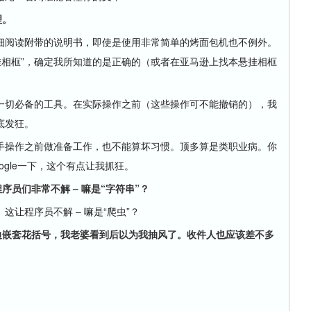
理。
细阅读附带的说明书，即使是使用非常简单的烤面包机也不例外。
何挂相框”，确定我所知道的是正确的（或者在亚马逊上找本悬挂相框
切必备的工具。在实际操作之前（这些操作可不能撤销的），我
底发狂。
操作之前做准备工作，也不能算坏习惯。顶多算是类职业病。你
gle一下，这个有点让我抓狂。
序员们非常不解 – 嘛是“字符串”？
程序员不解 – 嘛是“爬虫”？
边嵌套花括号，我老婆看到后以为我抽风了。收件人也应该差不多