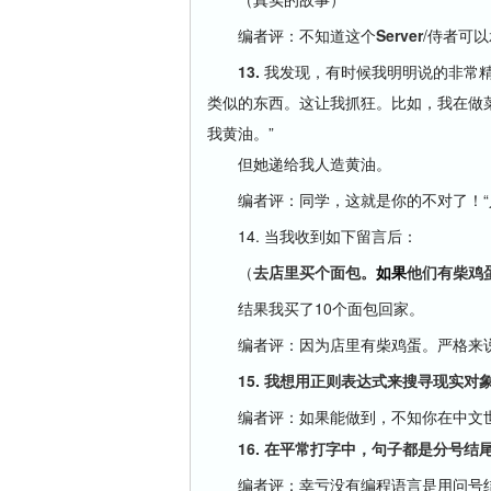
编者评：不知道这个
Server
/侍者可
13.
我发现，有时候我明明说的非常
类似的东西。这让我抓狂。比如，我在做菜
我黄油。”
但她递给我人造黄油。
编者评：同学，这就是你的不对了！“人造
14. 当我收到如下留言后：
（
去店里买个面包。
如果
他们有柴鸡
结果我买了10个面包回家。
编者评：因为店里有柴鸡蛋。严格来说
15. 我想用正则表达式来搜寻现实对
编者评：如果能做到，不知你在中文世
16. 在平常打字中，句子都是分号结
编者评：幸亏没有
编程语言
是用问号