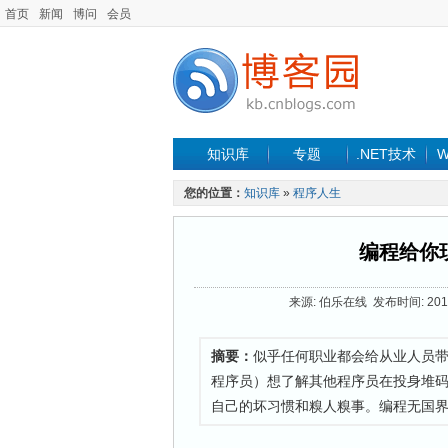
首页
新闻
博问
会员
知识库
专题
.NET技术
W
您的位置：
知识库
»
程序人生
编程给你
来源: 伯乐在线 发布时间: 2012-
摘要：
似乎任何职业都会给从业人员带来这
程序员）想了解其他程序员在投身堆
自己的坏习惯和糗人糗事。编程无国