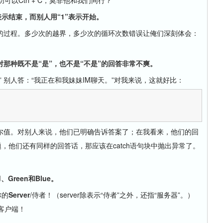
可以Ctrl + C，莫非他和我们同行？
表示结束，而别人用“1”表示开始。
过程。多少次的越界，多少次的循环次数错误让俺们深刻体会：
对那种既不是“是”，也不是“不是”的回答非常不爽。
别人答：“我正在和我妹妹IM聊天。”对我来说，这就好比：


值。对别人来说，他们已明确告诉答案了；在我看来，他们的回
，他们还有同样的回答话，那应该在catch语句块中抛出异常了。
reen和Blue。
你的
Server
/侍者！（server除表示“侍者”之外，还指“服务器”。）
/客户端！