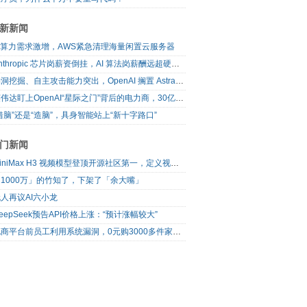
新新闻
AI算力需求激增，AWS紧急清理海量闲置云服务器
Anthropic 芯片岗薪资倒挂，AI 算法岗薪酬远超硬件工程师
漏洞挖掘、自主攻击能力突出，OpenAI 搁置 Astra 模型发布
英伟达盯上OpenAI“星际之门”背后的电力商，30亿美元直接入股
借脑”还是“造脑”，具身智能站上“新十字路口”
门新闻
MiniMax H3 视频模型登顶开源社区第一，定义视频模型领域“斩杀线”
1000万」的竹知了，下架了「余大嘴」
人再议AI六小龙
eepSeek预告API价格上涨：“预计涨幅较大”
电商平台前员工利用系统漏洞，0元购3000多件家电！