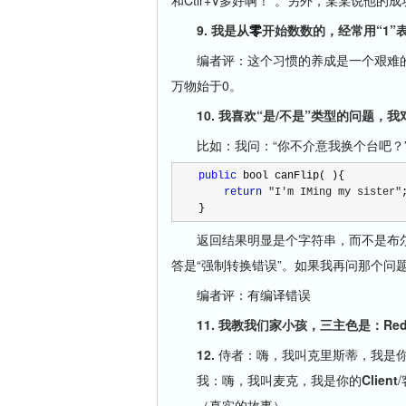
和Ctlr+V多好啊！”。另外，某某说他的成功
9. 我是从
零
开始数数的，经常用“1”
编者评：这个习惯的养成是一个艰难的
万物始于0。
10. 我喜欢“是/不是”类型的问题，我
比如：我问：“你不介意我换个台吧？” 
public
    return 
"I'm IMing my sister"
;
}
返回结果明显是个字符串，而不是布尔
答是“强制转换错误”。如果我再问那个问题
编者评：有编译错误
11. 我教我们家小孩，三主色是：Red、G
12.
侍者：嗨，我叫克里斯蒂，我是
我：嗨，我叫麦克，我是你的
Client
（真实的故事）