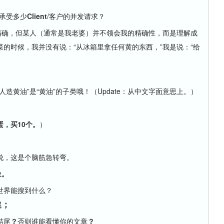
以承受多少
Client
/客户的并发请求？
精确，但某人（通常是我老婆）并不领会我的精确性，而是理解成
的时候，我并没有说：“从冰箱里拿任何黄的东西，”我是说：“给
黄油”是“黄油”的子类哦！（Update：从中文字面意思上。）
蛋，买10个。
）
，这是个脑筋急转弯。
象。
界能搜到什么？
；
尾
结尾
？
否则谁能看懂你的文章
？