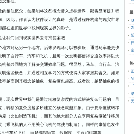
概念相似。
的相似概念，如果能将这些概念带入虚拟世界，那将显著提升程
最
率。因此，作者认为软件设计的真谛，是通过程序构建与现实世界
越能在虚拟世界中找到现实世界的影子。
G
让我们回到现实世界去寻找答案吧！
扫
地方到达另一个地方。后来发现马可以被驯服，通过马车能更快
发明了自行车、汽车和飞机，且每一次发明都使得交通效率得以大
热
飞机都共同地为了解决交通效率问题。很显然，马车、自行车、汽
发明这些概念，并通过相互学习的方式使得大家掌握其含义。如果
效率越高则其概念越抽象，复杂度也越高。或者说，越是抽象的概
「
，现实世界中我们是通过转移复杂度的方式解决复杂问题的，且
无
立，转移的复杂度越多所建立的概念就越抽象。由于复杂度被转移
杂度（比如制造飞机），而其他绝大部分人在享用复杂度被转移所
度（乘飞机的人不用关心飞机的驾驶与制造）。同样的事情也发生
不是汽车和飞机，而是编程语言、数据库、平台和框架等。