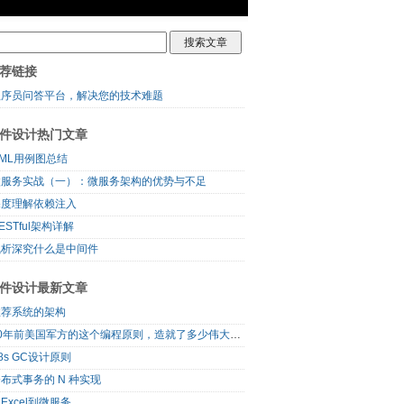
荐链接
程序员问答平台，解决您的技术难题
件设计热门文章
ML用例图总结
微服务实战（一）：微服务架构的优势与不足
深度理解依赖注入
ESTful架构详解
浅析深究什么是中间件
件设计最新文章
推荐系统的架构
60年前美国军方的这个编程原则，造就了多少伟大的框架
8s GC设计原则
布式事务的 N 种实现
Excel到微服务