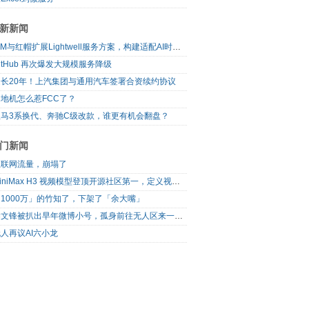
新新闻
IBM与红帽扩展Lightwell服务方案，构建适配AI时代开源生态的可信基础设施
itHub 再次爆发大规模服务降级
延长20年！上汽集团与通用汽车签署合资续约协议
地机怎么惹FCC了？
宝马3系换代、奔驰C级改款，谁更有机会翻盘？
门新闻
互联网流量，崩塌了
MiniMax H3 视频模型登顶开源社区第一，定义视频模型领域“斩杀线”
1000万」的竹知了，下架了「余大嘴」
梁文锋被扒出早年微博小号，孤身前往无人区来一场相当 deep 的 seek 旅行
人再议AI六小龙