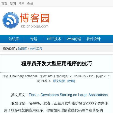
首页
新闻
博问
会员
知识库
专题
.NET技术
Web前端
软件设计
手机开发
软件工程
程序人生
项目管理
数据库
您的位置：
知识库
»
软件工程
最新文章
程序员开发大型应用程序的技巧
作者: Choudary Kothapalli 来源: InfoQ 发布时间: 2012-04-25 21:23 阅读: 7571
次 推荐: 4
原文链接
[收藏]
英文原文：
Tips to Developers Starting on Large Applications
假如你是一名Java开发者，正在开发和维护包含2000个类并使
用了很多框架的应用程序。你要如何理解这些代码呢？在典型的