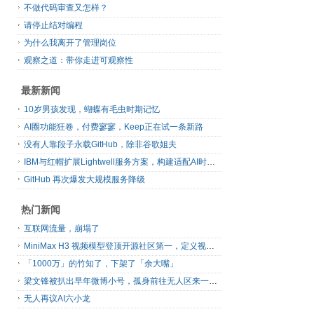
不做代码审查又怎样？
请停止结对编程
为什么我离开了管理岗位
观察之道：带你走进可观察性
最新新闻
10岁男孩发现，蝴蝶有毛虫时期记忆
AI圈功能狂卷，付费寥寥，Keep正在试一条新路
没有人靠段子永载GitHub，除非谷歌姐夫
IBM与红帽扩展Lightwell服务方案，构建适配AI时代开源生态的可信基础设施
GitHub 再次爆发大规模服务降级
热门新闻
互联网流量，崩塌了
MiniMax H3 视频模型登顶开源社区第一，定义视频模型领域“斩杀线”
「1000万」的竹知了，下架了「余大嘴」
梁文锋被扒出早年微博小号，孤身前往无人区来一场相当 deep 的 seek 旅行
无人再议AI六小龙