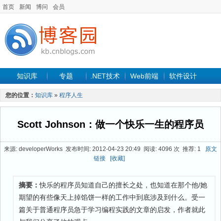
首页
新闻
博问
会员
知识库
专题
.NET技术
Web前端
软件设计
手机开发
软件工程
程序人生
项目管理
数据库
您的位置：
知识库
»
程序人生
最新文章
Scott Johnson：做一个快乐一生的程序员
来源: developerWorks 发布时间: 2012-04-23 20:49 阅读: 4096 次 推荐: 1
原文
链接
[收藏]
摘要：
快乐的程序员知道自己的擅长之处，也知道在那个他/她
期望的有些像天上掉馅饼一样的工作中到底涉及到什么。受一
篇关于普通程序员急于学习编程实践的文章的启发，作者就此