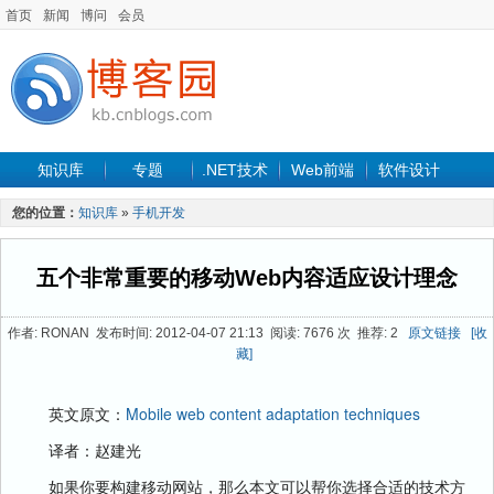
首页
新闻
博问
会员
知识库
专题
.NET技术
Web前端
软件设计
手机开发
软件工程
程序人生
项目管理
数据库
您的位置：
知识库
»
手机开发
最新文章
五个非常重要的移动Web内容适应设计理念
作者: RONAN 发布时间: 2012-04-07 21:13 阅读: 7676 次 推荐: 2
原文链接
[收
藏]
英文原文：
Mobile web content adaptation techniques
译者：赵建光
如果你要构建移动网站，那么本文可以帮你选择合适的技术方