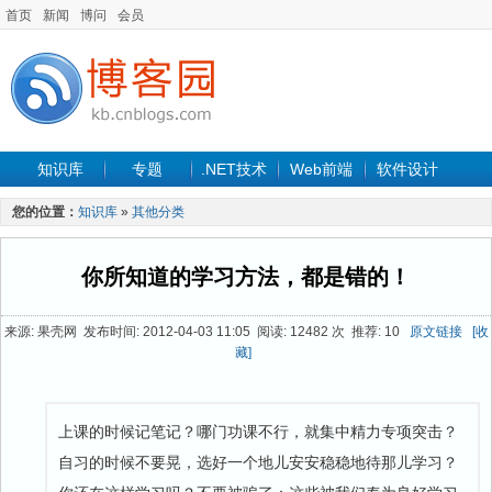
首页
新闻
博问
会员
知识库
专题
.NET技术
Web前端
软件设计
手机开发
软件工程
程序人生
项目管理
数据库
您的位置：
知识库
»
其他分类
最新文章
你所知道的学习方法，都是错的！
来源: 果壳网 发布时间: 2012-04-03 11:05 阅读: 12482 次 推荐: 10
原文链接
[收
藏]
上课的时候记笔记？哪门功课不行，就集中精力专项突击？
自习的时候不要晃，选好一个地儿安安稳稳地待那儿学习？