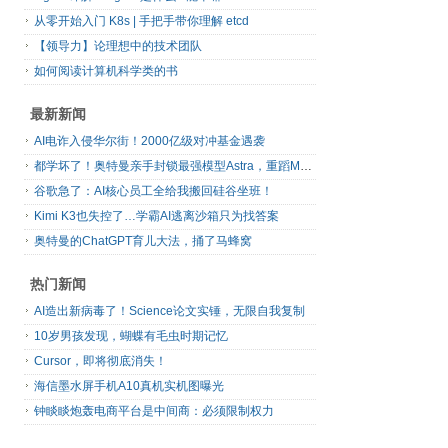
从零开始入门 K8s | 手把手带你理解 etcd
【领导力】论理想中的技术团队
如何阅读计算机科学类的书
最新新闻
AI电诈入侵华尔街！2000亿级对冲基金遇袭
都学坏了！奥特曼亲手封锁最强模型Astra，重蹈Mythos覆辙
谷歌急了：AI核心员工全给我搬回硅谷坐班！
Kimi K3也失控了…学霸AI逃离沙箱只为找答案
奥特曼的ChatGPT育儿大法，捅了马蜂窝
热门新闻
AI造出新病毒了！Science论文实锤，无限自我复制
10岁男孩发现，蝴蝶有毛虫时期记忆
Cursor，即将彻底消失！
海信墨水屏手机A10真机实机图曝光
钟睒睒炮轰电商平台是中间商：必须限制权力