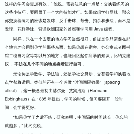
这样的学习会更加有效，” 他说。需要注意的一点是：交换着练习的
这些小技巧，要同属于一个大的技能才行。如果你想学打网球，那么
你交换着练习的应该是发球、反手击球、截击、扣杀和步法，而不是
发球、花样游泳、背诵欧洲国家的首都和学习用 Java 编程。
同样，只在一个固定的地方学习当然很好，前提是你只需要在那
个地方才会用到你学的那些东西。如果你想在宿舍、办公室或者图书
馆二楼自习室等等以外的地方，也能回忆起你所学的知识，比约克建
议，
不妨在几个不同的地点换着进行自习
。
无论你是学数学、学法语，还是学社交舞步，交替着学和换着地
点学都将适用。类似的还有一个叫做 “时间间隔效果”（spacing
effect），这一概念最初由赫尔曼 · 艾宾浩斯（Hermann
Ebbinghaus）在 1885 年提出，学习的时候，复习要隔开一段时
间，会学得更好。
“如果你学了之后不练，研究表明，中间隔的时间越长，你忘的
就越多，” 比约克说。