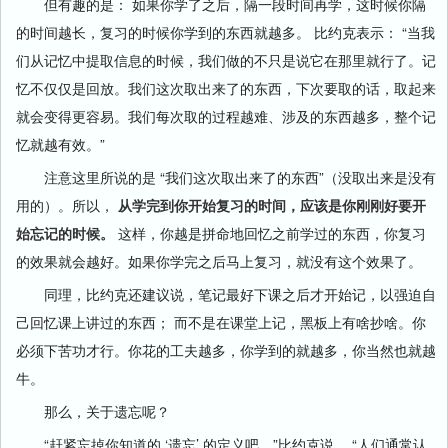
但有趣的是： 如果你学了之后，隔一段时间再学，这时候你隔
的时间越长，复习的时候你学到的东西就越多。 比约克表示： “当我
们从记忆中提取信息的时候，我们做的不只是说它在那里就行了。记
忆不仅仅是回放。我们这次取出来了的东西，下次要取的话，取起来
就会变得更容易。我们每次取的过程越难、涉及的东西越多，整个记
忆就越有效。”
注意这里所说的是 “我们这次取出来了的东西”（没取出来是没有
用的）。所以，
从学完到你开始复习的时间，应该是你刚刚好要开
始忘记的时候。
这样，你越是拼命地回忆之前学过的东西，你复习
的效果就会越好。如果你学完之后马上复习，就没有这个效果了。
同理，比约克还建议说，笔记最好下课之后才开始记，以强迫自
己回忆课上讲过的东西； 而不是在课堂上记，黑板上有啥抄啥。你
必须下苦功才行。你花的工夫越多，你学到的就越多，你当然也就越
牛。
那么，关于遗忘呢？
“赶紧忘掉你知道的 ‘遗忘’ 的定义吧，”比约克说， “人们通常认