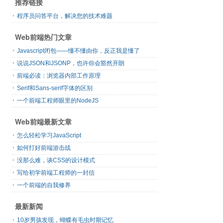
推荐链接
程序员问答平台，解决您的技术难题
Web前端热门文章
Javascript闭包——懂不懂由你，反正我是懂了
说说JSON和JSONP，也许你会豁然开朗
前端必读：浏览器内部工作原理
Serif和Sans-serif字体的区别
一个前端工程师眼里的NodeJS
Web前端最新文章
怎么轻松学习JavaScript
如何打好前端游击战
没那么难，谈CSS的设计模式
写给初学前端工程师的一封信
一个前端的自我修养
最新新闻
10岁男孩发现，蝴蝶有毛虫时期记忆