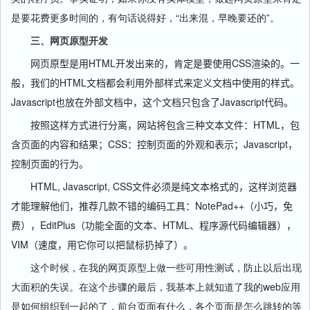
是要花费更多时间的，有句话说得好，“出来混，早晚要还的”。
三、网页原型开发
网页原型是用HTML开发出来的，肯定是要使用CSS渲染的。一
般，我们的HTML
文档都会利用外部样式来定义文档中使用的样式。
Javascript
也放在外部文档中，这个文档只包含了Javascript
代码。
按照这样方式进行分离，网站将包含三种文本文件：HTML
，包
含页面的内容和结果；CSS
：控制页面的外观和表示；Javascript
，
控制页面的行为。
HTML,
Javascript,
CSS
文件必须是纯文本格式的，这样浏览器
才能理解他们，推荐几款不错的编码工具：NotePad++
（小巧，免
费），EditPlus
（功能全面的文本、HTML、程序源代码编辑器），
VIM
（速度，用它你可以把鼠标扔掉了）。
这个时候，在我的网页原型上做一些可用性测试，防止以后出现
大面积的失误。在这个步骤的最后，我基本上就知道了我的web应用
是如何组织到一起的了，前台页面有什么，各个页面是怎么跳转的等