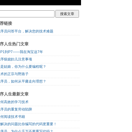
荐链接
程序员问答平台，解决您的技术难题
序人生热门文章
P1到P7——我在淘宝这7年
程序猿媳妇儿注意事项
可是姑娘，你为什么要编程呢？
技术的正宗与野路子
程序员，如何从平庸走向理想？
序人生最新文章
如何高效的学习技术
程序员的重复劳动陷阱
如何阅读技术书籍
你解决的问题比你编写的代码更重要！
程序员，为什么千万不要重写代码？