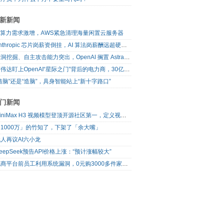
新新闻
AI算力需求激增，AWS紧急清理海量闲置云服务器
Anthropic 芯片岗薪资倒挂，AI 算法岗薪酬远超硬件工程师
漏洞挖掘、自主攻击能力突出，OpenAI 搁置 Astra 模型发布
英伟达盯上OpenAI“星际之门”背后的电力商，30亿美元直接入股
借脑”还是“造脑”，具身智能站上“新十字路口”
门新闻
MiniMax H3 视频模型登顶开源社区第一，定义视频模型领域“斩杀线”
1000万」的竹知了，下架了「余大嘴」
人再议AI六小龙
eepSeek预告API价格上涨：“预计涨幅较大”
电商平台前员工利用系统漏洞，0元购3000多件家电！