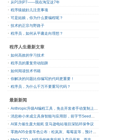
从P1到P7——我在淘宝这7年
程序猿媳妇儿注意事项
可是姑娘，你为什么要编程呢？
技术的正宗与野路子
程序员，如何从平庸走向理想？
程序人生最新文章
如何高效的学习技术
程序员的重复劳动陷阱
如何阅读技术书籍
你解决的问题比你编写的代码更重要！
程序员，为什么千万不要重写代码？
最新新闻
Anthropic升级AI编程工具，免去开发者手动复制上下文
消息称小米成立具身智能与应用部，前字节Seed孔涛挂帅
AI算力催生庞大能耗 亚马逊电站项目深陷环保争议
零跑A05全套车色公布：松岚灰、莓莓蓝等，预计明日上市
Meta CTO：AI提升的效率应投入产品开发，而非增加休假