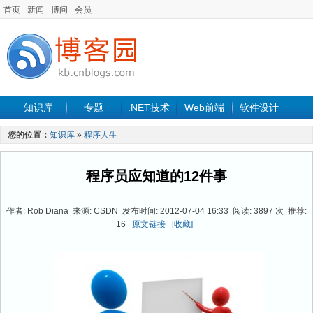
首页
新闻
博问
会员
知识库
专题
.NET技术
Web前端
软件设计
手机开发
软件工程
程序人生
项目管理
数据库
您的位置：
知识库
»
程序人生
最新文章
程序员应知道的12件事
作者: Rob Diana 来源: CSDN 发布时间: 2012-07-04 16:33 阅读: 3897 次 推荐:
16
原文链接
[收藏]