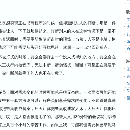
最
灵感突现正在书写程序的时候，但却遭到别人的打断，那是一件
大
能会让人一下子就烦躁起来。打断别人的人在这种情况下是非常不
扎
当其返回时，需要重新恢复断点时的现场，当然，人不是电脑，恢
情况下可能需要从头开始寻找思绪，然后一点一点地回到断点。
被打扰的时候，要么会选择去一个没人找得到的地方，要么会在
热
人正执行内核程序，无法中断，请勿骚扰，谢谢！可见正在沉浸于
，被打断所惹毛了的人也不在少数了。
员，面对需求变化的时候可能总是很无奈的。一次两次可能还能
发中有一套方法论可以让程序员们享受需求的变化，不知道是真是
你把书桌改成餐桌，后天让你把餐桌改成双人床，大后天让你把床
厦。哎，是人都会被惹毛了的。那些人只用30分钟的会议就可以作
搭上几百个小时的辛苦工作。如果是我，可能我也需要神兽草泥马