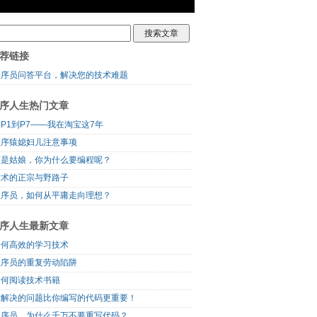
荐链接
程序员问答平台，解决您的技术难题
序人生热门文章
P1到P7——我在淘宝这7年
程序猿媳妇儿注意事项
可是姑娘，你为什么要编程呢？
技术的正宗与野路子
程序员，如何从平庸走向理想？
序人生最新文章
如何高效的学习技术
程序员的重复劳动陷阱
如何阅读技术书籍
你解决的问题比你编写的代码更重要！
程序员，为什么千万不要重写代码？