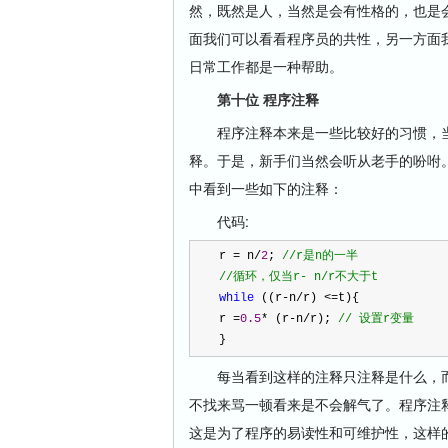
然，既然是人，当然是会有性格的，也是
面我们可以看看程序员的共性，另一方面
日常工作都是一种帮助。
第十位 程序注释
程序注释本来是一些比较好的习惯，当
释。于是，新手们当然会听从老手的吩咐
中看到一些如下的注释：
代码:
r
=
n
/
2
;
//
r是n的一半
//
循环，仅当r- n/r不大于t
while
((r
-
n
/
r)
<=
t){
r
=
0.5
*
(r
-
n
/
r);
//
设置r变量
}
每当看到这样的注释只注释是什么，而
不找来骂一顿看来是不会解气了。程序注
这是为了程序的易读性和可维护性，这样