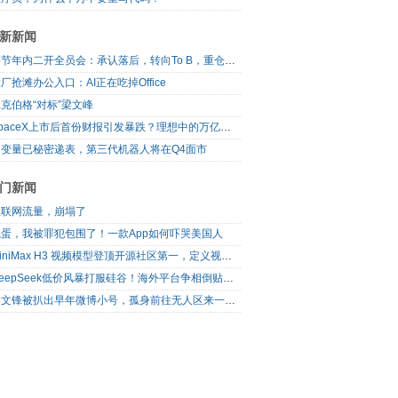
新新闻
字节年内二开全员会：承认落后，转向To B，重仓年轻人
厂抢滩办公入口：AI正在吃掉Office
克伯格“对标”梁文峰
SpaceX上市后首份财报引发暴跌？理想中的万亿营收太空AI公司，正在靠地面AI云挣钱
自变量已秘密递表，第三代机器人将在Q4面市
门新闻
互联网流量，崩塌了
完蛋，我被罪犯包围了！一款App如何吓哭美国人
MiniMax H3 视频模型登顶开源社区第一，定义视频模型领域“斩杀线”
DeepSeek低价风暴打服硅谷！海外平台争相倒贴V4 Flash
梁文锋被扒出早年微博小号，孤身前往无人区来一场相当 deep 的 seek 旅行